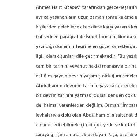
Ahmet Halit Kitabevi tarafından gerçekleştirilmi
ayrıca yaşananların uzun zaman sonra kaleme a
kişilerden gelebilecek tepkilere karşı yazarın k
bahsedilen paragraf ile İsmet İnönü hakkında s
yazıldığı dönemin tesirine en güzel örneklerdi
ilgili olarak şunları dile getirmektedir: “Bu y
tam bir tarihini veyahut hakiki manasıyla bir h
ettiğim gaye o devrin yaşamış olduğum seneleri
Abdülhamid devrinin tarihini yazacak gelecektek
bir devrin tarihini yazmak iddiası benden çok 
de ihtimal verenlerden değilim. Osmanlı İmparato
levhalarıyla dolu olan Abdülhamid’in saltanat de
emanet edilebilmek için birçok yetki ve kudret s
saraya girişini anlatarak başlayan Paşa, özellik