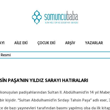
AYI
AILE EKI
ÇOCUK EKI
ARŞIV
YAZARLAR
İN PAŞA’NIN YILDIZ SARAYI HATIRALARI
k konuşulan padişahlarından Sultan II. Abdülhamid’in 14 yıl Ma
 kişidir. “Sultan Abdulhamid’in Sırdaşı Tahsin Paşa” adlı eser,
de bazı yayınevleri tarafından basımı yapılmış olsa da ilk kitap 