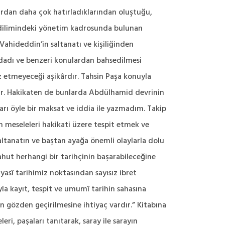
lardan daha çok hatırladıklarından oluştuğu,
 dilimindeki yönetim kadrosunda bulunan
 Vahideddin’in saltanatı ve kişiliğinden
bdadı ve benzeri konulardan bahsedilmesi
z etmeyeceği aşikârdır. Tahsin Paşa konuyla
ptir. Hakikaten de bunlarda Abdülhamid devrinin
arı öyle bir maksat ve iddia ile yazmadım. Takip
 meseleleri hakikati üzere tespit etmek ve
saltanatın ve baştan ayağa önemli olaylarla dolu
hut herhangi bir tarihçinin başarabileceğine
yasî tarihimiz noktasından sayısız ibret
yla kayıt, tespit ve umumî tarihin sahasına
in gözden geçirilmesine ihtiyaç vardır.” Kitabına
ri, paşaları tanıtarak, saray ile sarayın