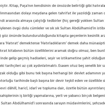
ştir. Kitap, Paşa’nın kendisinin de önsözde belirtiği gibi hatıra
lınmasından dolayı meydana gelen tahrifat ile yazıldığı zaman
endi arasında almaya çalıştığı tedbirler (hiç gereği yokken Sultan
öylenen övgü dolu cümleler ve sık sık Sultan Abdülhamid’in isti
r.) göz önünde bulundurulduğunda kitapta geçenlerin kesinlik ar
azılara ‘Hatırat’ demektense ‘Hatırladıklarım’ demek daha münasi
atırat kitabının bütün özelliklerini aramak doğru olmaz, ben bunl
nde gelip geçmiş hadiseleri, seyir ve istikametine şahit olduğum
i tarihçileri az çok aydınlatmaktı. Esasen otuz beş senelik bir 
uzak olduğu gibi bunu tek başına herhangi bir devlet adamının ya
rluğu tarihinde başlı başına bir devir teşkil eden ve özellikle si
vri dâhilî, haricî, idarî ve topluma dair, özetle bütün ayrıntıları
ahiplerinin iş birliği yapmalarına, yerli ve yabancı birçok belgen
le Sultan Abdülhamid’i sonrasında sarayın müdavimlerini, şehzadele