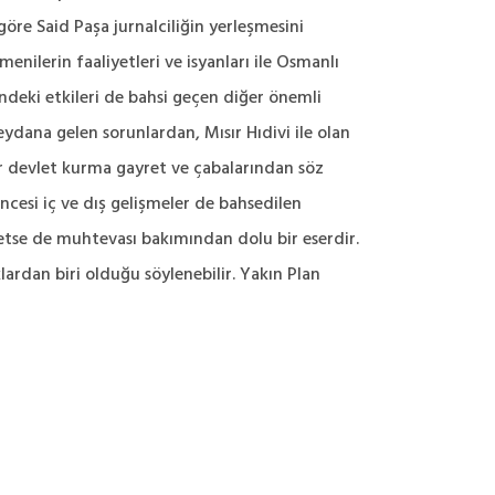
öre Said Paşa jurnalciliğin yerleşmesini
nilerin faaliyetleri ve isyanları ile Osmanlı
ndeki etkileri de bahsi geçen diğer önemli
meydana gelen sorunlardan, Mısır Hıdivi ile olan
n bir devlet kurma gayret ve çabalarından söz
ncesi iç ve dış gelişmeler de bahsedilen
r etse de muhtevası bakımından dolu bir eserdir.
ardan biri olduğu söylenebilir. Yakın Plan