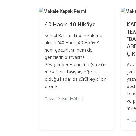
40 Hadis 40 Hikâye
KA
TE
Kemal Bal tarafından kaleme
“BA
alınan "40 Hadis 40 Hikâye",
ABD
hem çocukların hem de
ÇIK
gençlerin dünyasına
Peygamber Efendimiz (s.a.v.)’in
Aziz 
mesajlarını taşıyan, öğretici
şanl
olduğu kadar da sürükleyici bir
yazm
eser. E...
dest
Temm
Yazar: Yusuf HALICI
ve p
mill
Yaza