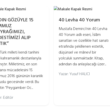
DIN GÖZÜYLE 15
40 Levha 40 Yorum
MMUZ
Mustafa Demirci’nin 40 Levha
YRAĞIMIZI,
40 Yorum adlı eseri, İslâm
ESTİMİZİ ALIP
sanatları ve özellikle hat sanatı
TIK”
etrafında şekillenen estetik,
Türk milleti kendi tarihini
düşünsel ve mânevî bir
ı kahramanlık destanlarıyla
yolculuk sunmaktadır. Kitap,
ıştır. Milletimiz, en son
adından da anlaşılacağı üzer...
ansı mücadelesini 15
Yazar: Yusuf HALICI
uz 2016 gününün karanlık
uslu gecesinde verdi. Bu
etin “Peygamber Oc...
r: Editör