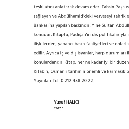
teşkilatını anlatarak devam eder. Tahsin Paşa ıs
sağlayan ve Abdülhamid’deki vesveseyi tahrik ede
Bankası’na yapılan baskındır. Yine Sultan Abdül
konudur. Kitapta, Padişah’ın dış politikalarıyla 
ilişkilerden, yabancı basın faaliyetleri ve onlarl
edilir. Ayrıca iç ve dış isyanlar, harp durumlar
konulardandır. Kitap, her ne kadar iyi bir düze
Kitabın, Osmanlı tarihinin önemli ve karmaşık b
Yayınları Tel: 0 212 458 20 22
Yusuf HALICI
Yazar