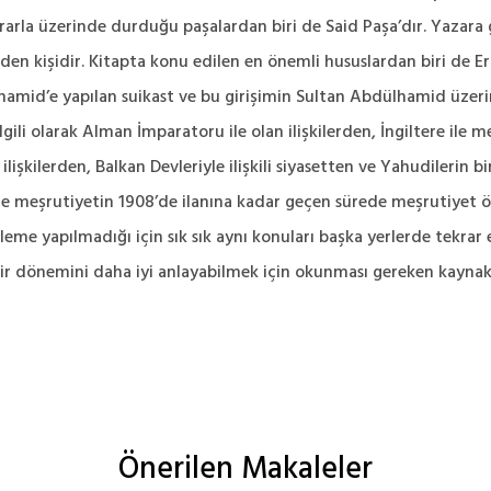
rarla üzerinde durduğu paşalardan biri de Said Paşa’dır. Yazara g
n kişidir. Kitapta konu edilen en önemli hususlardan biri de Erme
hamid’e yapılan suikast ve bu girişimin Sultan Abdülhamid üzeri
ilgili olarak Alman İmparatoru ile olan ilişkilerden, İngiltere ile 
a ilişkilerden, Balkan Devleriyle ilişkili siyasetten ve Yahudileri
ı ile meşrutiyetin 1908’de ilanına kadar geçen sürede meşrutiyet ö
nleme yapılmadığı için sık sık aynı konuları başka yerlerde tekra
ir dönemini daha iyi anlayabilmek için okunması gereken kaynakl
Önerilen Makaleler