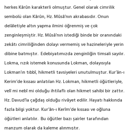
herkes Kârûn karakterli olmuştur. ‎Genel ‎olarak cimrilik
sembolü olan Kârûn, Hz. Mûsâ’nın akrabasıdır. Onun
delâletiyle altın ‎yapma ilmini ‎öğrenmiş ve çok
zenginleşmiştir. Hz. Mûsâ’nın istediği binde bir oranındaki
zekâtı ‎cimriliğinden ‎dolayı vermemiş ve hazineleriyle yerin
dibine batmıştır. Edebiyatımızda ‎zenginliğin timsali sayılır.‎
‎Lokma, rızık istemek konusunda Lokman, dolayısıyla
Lokman’ın ‎tıbbî, hikmetli tavsiyeleri unutulmuştur. ‎Kur’ân-ı
Kerim’de kıssası anlatılan Hz. Lokman, ‎hikmetli öğütleriyle,
velî mi nebî mi olduğu ‎ihtilaflı olan hikmet sahibi bir zattır.
Hz. Davud’la ‎çağdaş olduğu rivâyet edilir. Hayatı hakkında
‎fazla bilgi yoktur. Kur’ân-ı Kerîm’de kıssası ve ‎oğluna
öğütleri anlatılır.‎ ‎ Bu öğütler bazı şairler ‎tarafından
manzum olarak da kaleme alınmıştır. ‎