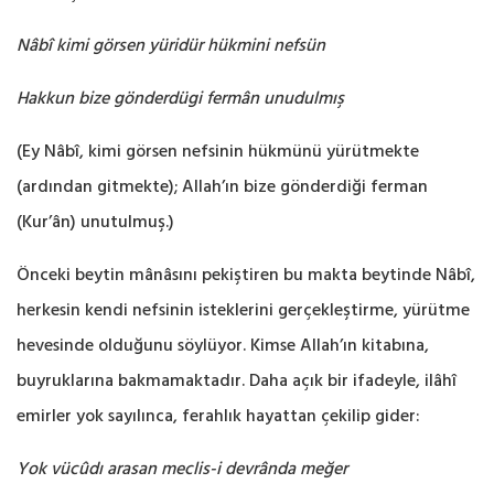
Nâbî kimi görsen yüridür hükmini nefsün
Hakkun bize gönderdügi fermân unudulmış
(Ey Nâbî, kimi görsen nefsinin hükmünü yürütmekte
(ardından gitmekte); Allah’ın bize ‎gönderdiği ferman
(Kur’ân) unutulmuş.‎)
Önceki beytin mânâsını pekiştiren bu makta beytinde Nâbî,
herkesin kendi nefsinin isteklerini ‎gerçekleştirme, yürütme
hevesinde olduğunu söylüyor. Kimse Allah’ın kitabına,
buyruklarına ‎bakmamaktadır. Daha açık bir ifadeyle, ilâhî
emirler yok sayılınca, ferahlık hayattan çekilip gider: ‎
Yok vücûdı arasan meclis-i devrânda meğer