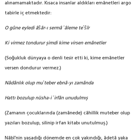
alınamamaktadır. Kısaca ‎insanlar aldıkları emânetleri argo
tabirle iç etmektedir:‎
O gûne eyledi âŝâr-ı sermâ ʻâleme teʼŝîr
Ki virmez tondurur şimdi kime virsen emânetler
(Soğukluk dünyaya o denli tesir etti ki, kime emânetler
versen dondurur vermez.‎)
Nâdânlık olup muʻteber ebnâ-yı zamânda
Hattı bozulup nüsha-i ʻirfân unudulmış
(Zamanın çocuklarında (zamânede) câhillik muteber olup
yazıları bozulup, silinip irfan kitabı ‎unutulmuş.‎)
Nâbî’nin yaşadığı dönemde en çok yakındığı, âdetâ yaka