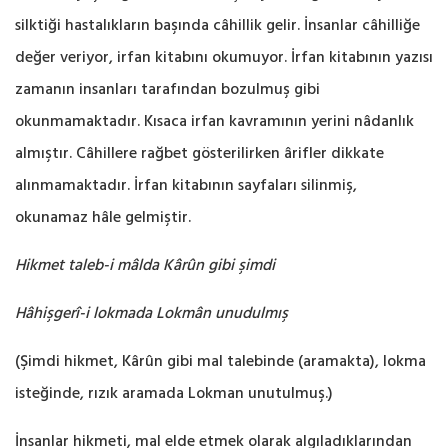
silktiği hastalıkların başında câhillik ‎gelir. ‎İnsanlar câhilliğe
değer veriyor, irfan kitabını okumuyor. İrfan kitabının yazısı
zamanın ‎insanları ‎tarafından bozulmuş gibi
okunmamaktadır. Kısaca irfan kavramının yerini nâdanlık
‎almıştır. ‎Câhillere rağbet gösterilirken ârifler dikkate
alınmamaktadır. İrfan kitabının sayfaları ‎silinmiş,
okunamaz hâle gelmiştir.‎
Hikmet taleb-i mâlda Kârûn gibi şimdi
Hâhişgerî-i lokmada Lokmân unudulmış
(Şimdi hikmet, Kârûn gibi mal talebinde (aramakta), lokma
isteğinde, rızık aramada Lokman ‎unutulmuş.‎)
İnsanlar hikmeti, mal elde etmek olarak algıladıklarından