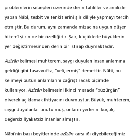
problemlerin sebepleri üzerinde derin ‎tahliller ve analizler
yapan Nâbî, tesbit ve tenkitlerini şiir diliyle yapmayı tercih
etmiştir. Bu ‎durum, aynı zamanda mizacına uygun düşen
hikemî şiirin de bir özelliğidir. Şair, küçüklerle ‎büyüklerin
yer değiştirmesinden derin bir ıstırap duymaktadır. ‎
Azîzân
kelimesi muhterem, saygı duyulan insan anlamına
geldiği gibi tasavvufta, “velî, ermiş” ‎demektir. Nâbî, bu
kelimeyi bütün anlamlarını çağrıştıracak biçimde
kullanıyor.
Azîzân
‎kelimesini ikinci mısrada “büzürgân”
diyerek açıklamak ihtiyacını duymuştur. Büyük, muhterem,
‎saygı duyulanlar unutulmuş, onların yerlerini küçük,
değersiz liyakatsiz insanlar almıştır.‎
Nâbî’nin bazı beyitlerinde
azîzân
karşılığı diyebileceğimiz