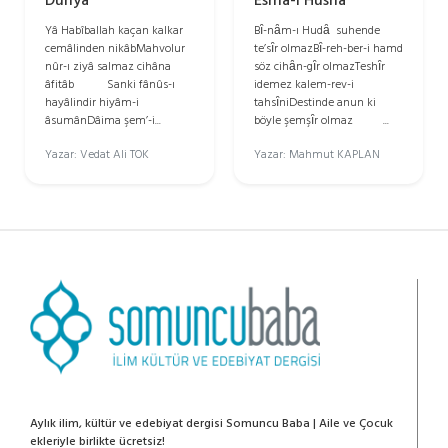
Dünya
Esmâ-i Hüsnâ
Yâ Habîballah kaçan kalkar
Bȋ-nȃm-ı Hudȃ suhende
cemâlinden nikâbMahvolur
te’sȋr olmazBȋ-reh-ber-i hamd
nûr-ı ziyâ salmaz cihâna
söz cihȃn-gȋr olmazTeshȋr
âfitâb Sanki fânûs-ı
idemez kalem-rev-i
hayâlindir hiyâm-i
tahsȋniDestinde anun ki
âsumânDâima şem’-i...
böyle şemşȋr olmaz ...
Yazar: Vedat Ali TOK
Yazar: Mahmut KAPLAN
Aylık ilim, kültür ve edebiyat dergisi Somuncu Baba | Aile ve Çocuk
ekleriyle birlikte ücretsiz!