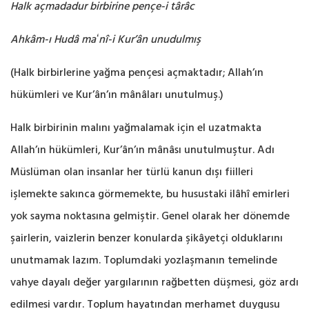
Halk açmadadur birbirine pençe-i târâc
Ahkâm-ı Hudâ maʻnî-i Kur’ân unudulmış
(Halk birbirlerine yağma pençesi açmaktadır; Allah’ın
hükümleri ve Kur’ân’ın mânâları unutulmuş.‎)
Halk birbirinin malını yağmalamak için el uzatmakta
Allah’ın hükümleri, Kur’ân’ın mânâsı ‎unutulmuştur. Adı
Müslüman olan insanlar her türlü kanun dışı fiilleri
işlemekte sakınca ‎görmemekte, bu husustaki ilâhî emirleri
yok sayma noktasına gelmiştir. Genel olarak her ‎dönemde
şairlerin, vaizlerin benzer konularda şikâyetçi olduklarını
unutmamak lazım. ‎Toplumdaki yozlaşmanın temelinde
vahye dayalı değer yargılarının rağbetten düşmesi, göz ardı
‎edilmesi vardır. Toplum hayatından merhamet duygusu