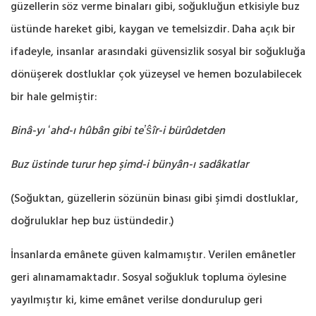
güzellerin söz verme binaları gibi, soğukluğun etkisiyle buz
‎üstünde hareket gibi, kaygan ve temelsizdir. Daha açık bir
ifadeyle, insanlar arasındaki ‎güvensizlik sosyal bir soğukluğa
dönüşerek dostluklar çok yüzeysel ve hemen bozulabilecek
bir ‎hale gelmiştir: ‎
Binâ-yı ʻahd-ı hûbân gibi teʼŝîr-i bürûdetden
Buz üstinde turur hep şimd-i bünyân-ı sadâkatlar
(Soğuktan, güzellerin sözünün binası gibi şimdi dostluklar,
doğruluklar hep buz üstündedir.‎)
İnsanlarda emânete güven kalmamıştır. Verilen emânetler
geri alınamamaktadır. Sosyal soğukluk ‎topluma öylesine
yayılmıştır ki, kime emânet verilse dondurulup geri