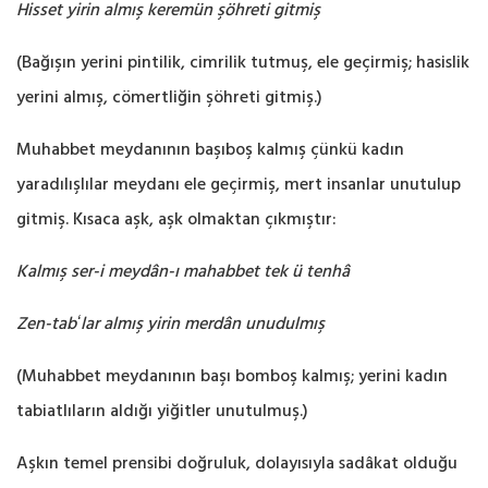
Hisset yirin almış keremün şöhreti gitmiş
(Bağışın yerini pintilik, cimrilik tutmuş, ele geçirmiş; hasislik
yerini almış, cömertliğin şöhreti ‎gitmiş.‎)
Muhabbet meydanının başıboş kalmış çünkü kadın
yaradılışlılar meydanı ele geçirmiş, mert ‎insanlar unutulup
gitmiş. Kısaca aşk, aşk olmaktan çıkmıştır:‎
Kalmış ser-i meydân-ı mahabbet tek ü tenhâ
Zen-tabʻlar almış yirin merdân unudulmış
(Muhabbet meydanının başı bomboş kalmış; yerini kadın
tabiatlıların aldığı yiğitler unutulmuş.‎)
Aşkın temel prensibi doğruluk, dolayısıyla sadâkat olduğu