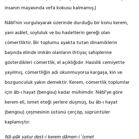
insanın mayasında vefa kokusu ‎kalmamış.‎)
Nâbî’nin vurgulayarak üzerinde durduğu bir konu kerem,
yani asâlet, soyluluk ve bu hasletlerin ‎gereği olan
cömertliktir. Bir toplumu ayakta tutan dinamiklerin
başında elinde imkân olanların ‎ihtiyaç sahiplerine
gösterdikleri cömertlik, el açıklığıdır. Hasislik cemiyette
yayılmış, cömertliğin ‎adı okunmuyorsa kargaşa, kin ve
bozgunculuk yakın demektir. Kerem, cömertlik toplumlar
için ‎âb-ı hayat (bengisu) kadar mühimdir. Nâbî’ye göre
kerem eli, ismet eteği yerlere düşmüş, bu âb-ı ‎hayat
(bengisu) çeşmesinin üstünü çerçöp, süprüntüler
kaplamıştır:‎
Nâ-pâk yatur dest-i kerem dâmen-i ʻismet