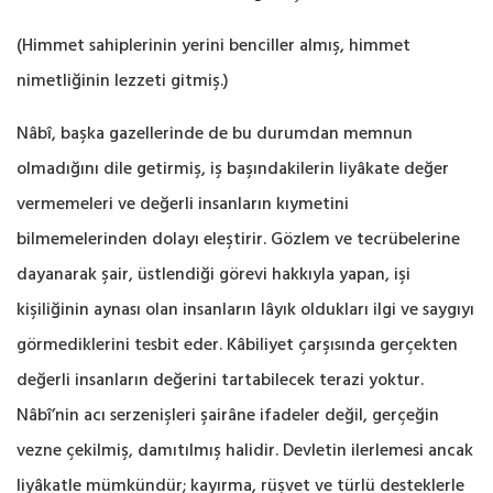
(Himmet sahiplerinin yerini benciller almış, himmet
nimetliğinin lezzeti gitmiş.‎)
Nâbî, başka gazellerinde de bu durumdan memnun
olmadığını dile getirmiş, iş başındakilerin ‎liyâkate değer
vermemeleri ve değerli insanların kıymetini
bilmemelerinden dolayı eleştirir. ‎Gözlem ve tecrübelerine
dayanarak şair, üstlendiği görevi hakkıyla yapan, işi
kişiliğinin ‎aynası olan insanların lâyık oldukları ilgi ve saygıyı
görmediklerini tesbit eder. Kâbiliyet ‎çarşısında gerçekten
değerli insanların değerini tartabilecek terazi yoktur.
Nâbî’nin acı ‎serzenişleri şairâne ifadeler değil, gerçeğin
vezne çekilmiş, damıtılmış halidir. Devletin ‎ilerlemesi ancak
liyâkatle mümkündür; kayırma, rüşvet ve türlü desteklerle