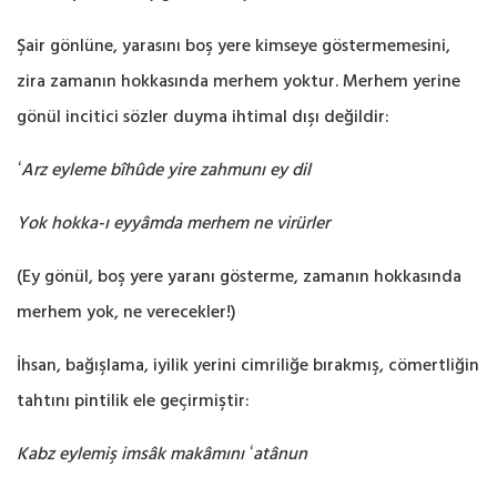
Şair gönlüne, yarasını boş yere kimseye göstermemesini,
zira zamanın hokkasında merhem ‎yoktur. Merhem yerine
gönül incitici sözler duyma ihtimal dışı değildir:‎
ʻArz eyleme bîhûde yire zahmunı ey dil
Yok hokka-ı eyyâmda merhem ne virürler
‎
(Ey gönül, boş yere yaranı gösterme, zamanın hokkasında
merhem yok, ne verecekler!‎)
‎İhsan, bağışlama, iyilik yerini cimriliğe bırakmış, cömertliğin
tahtını pintilik ele geçirmiştir:‎
Kabz eylemiş imsâk makâmını ʻatânun