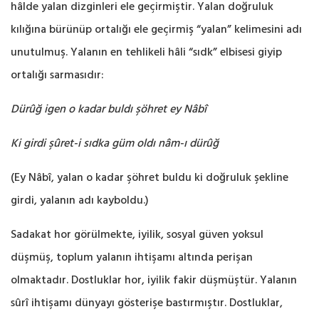
hâlde yalan dizginleri ele geçirmiştir. ‎Yalan doğruluk
kılığına bürünüp ortalığı ele geçirmiş “yalan” kelimesini adı
unutulmuş. Yalanın ‎en tehlikeli hâli “sıdk” elbisesi giyip
ortalığı sarmasıdır:‎
Dürûğ igen o kadar buldı şöhret ey Nâbî
Ki girdi şûret-i sıdka güm oldı nâm-ı dürûğ
(Ey Nâbî, yalan o kadar şöhret buldu ki doğruluk şekline
girdi, yalanın adı kayboldu.‎)
‎Sadakat hor görülmekte, iyilik, sosyal güven yoksul
düşmüş, toplum yalanın ihtişamı altında ‎perişan
olmaktadır. Dostluklar hor, iyilik fakir düşmüştür. Yalanın
sûrî ihtişamı dünyayı gösterişe ‎bastırmıştır‎. Dostluklar,