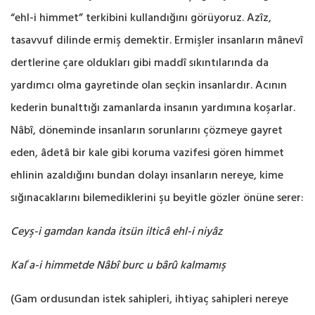
“ehl-i himmet” terkibini kullandığını ‎görüyoruz. Azîz,
tasavvuf dilinde ermiş demektir. Ermişler insanların mânevî
dertlerine çare ‎oldukları gibi maddî sıkıntılarında da
yardımcı olma gayretinde olan seçkin insanlardır. Acının
‎kederin bunalttığı zamanlarda insanın yardımına koşarlar.
Nâbî, döneminde insanların ‎sorunlarını çözmeye gayret
eden, âdetâ bir kale gibi koruma vazifesi gören himmet
ehlinin ‎azaldığını bundan dolayı insanların nereye, kime
sığınacaklarını bilemediklerini şu beyitle gözler ‎önüne serer:‎
Ceyş-i gamdan kanda itsün ilticâ ehl-i niyâz
Kalʻa-i himmetde Nâbî burc u bârû kalmamış
(Gam ordusundan istek sahipleri, ihtiyaç sahipleri nereye