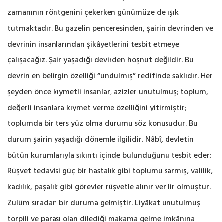
zamanının röntgenini çekerken günümüze de ışık
tutmaktadır. Bu gazelin penceresinden, şairin devrinden ve
devrinin insanlarından ‎şikâyetlerini tesbit etmeye
çalışacağız. Şair yaşadığı devirden hoşnut değildir. Bu
devrin en ‎belirgin özelliği “undulmış” redifinde saklıdır. Her
şeyden önce kıymetli insanlar, azizler ‎unutulmuş; toplum,
değerli insanlara kıymet verme özelliğini yitirmiştir;
toplumda bir ters yüz ‎olma durumu söz konusudur. Bu
durum şairin yaşadığı dönemle ilgilidir. Nâbî, devletin
bütün ‎kurumlarıyla sıkıntı içinde bulunduğunu tesbit eder:
Rüşvet tedavisi güç bir hastalık gibi toplumu sarmış, valilik,
kadılık, ‎paşalık gibi görevler rüşvetle alınır verilir olmuştur.
Zulüm sıradan bir duruma gelmiştir. Liyâkat ‎unutulmuş
torpili ve parası olan dilediği makama gelme imkânına