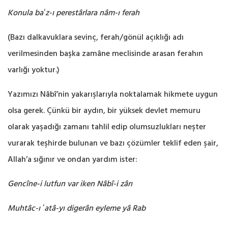
Konula baʻz-ı perestârlara nâm-ı ferah
(Bazı dalkavuklara sevinç, ferah/gönül açıklığı adı
verilmesinden başka zamâne meclisinde ‎arasan ferahın
varlığı yoktur‎.)‎
Yazımızı Nâbî’nin yakarışlarıyla noktalamak hikmete uygun
olsa gerek. Çünkü bir aydın, bir ‎yüksek devlet memuru
olarak yaşadığı zamanı tahlil edip olumsuzlukları neşter
vurarak teşhirde bulunan ve bazı çözümler teklif eden şair,
Allah’a sığınır ve ondan yardım ister:‎
Gencîne-i lutfun var iken Nâbî-i zârı
Muhtâc-ı ʻatâ-yı digerân eyleme yâ Rab