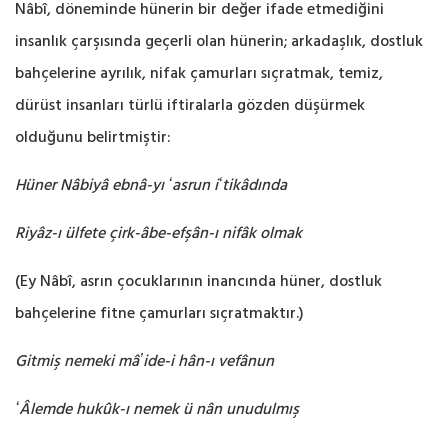
Nâbî, döneminde hünerin bir değer ifade etmediğini
insanlık çarşısında geçerli olan hünerin; arkadaşlık, dostluk
bahçelerine ayrılık, nifak çamurları sıçratmak, temiz,
dürüst insanları türlü ‎iftiralarla gözden düşürmek
olduğunu belirtmiştir:‎
Hüner Nâbiyâ ebnâ-yı ʻasrun iʻtikâdında
Riyâz-ı ülfete çirk-âbe-efşân-ı nifâk olmak
(Ey Nâbî, asrın çocuklarının inancında hüner, dostluk
bahçelerine fitne çamurları sıçratmaktır.‎)
Gitmiş nemeki mâʼide-i hân-ı vefânun ‎
ʻÂlemde hukûk-ı nemek ü nân unudulmış