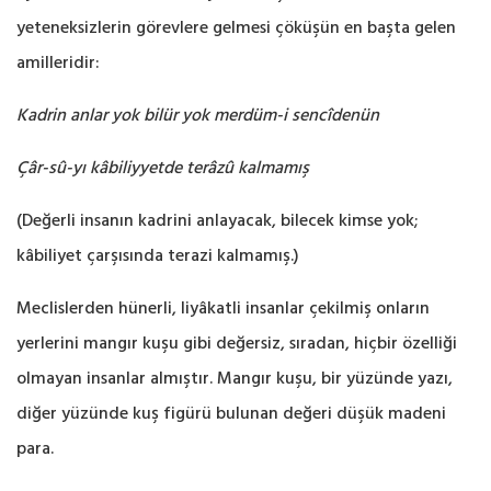
yeteneksizlerin ‎görevlere gelmesi çöküşün en başta gelen
amilleridir:‎
Kadrin anlar yok bilür yok merdüm-i sencîdenün
Çâr-sû-yı kâbiliyyetde terâzû kalmamış
kâbiliyet çarşısında terazi kalmamış.)
Meclislerden hünerli, liyâkatli insanlar çekilmiş onların
yerlerini mangır kuşu gibi değersiz, ‎sıradan, hiçbir özelliği
olmayan insanlar almıştır. Mangır kuşu, bir yüzünde yazı,
diğer yüzünde kuş figürü bulunan değeri düşük madeni
para.‎