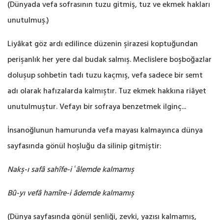
(Dünyada vefa sofrasının tuzu gitmiş, tuz ve ekmek hakları
unutulmuş.‎)
Liyâkat göz ardı edilince düzenin şirazesi koptuğundan
perişanlık her yere dal budak salmış. ‎Meclislere boşboğazlar
doluşup sohbetin tadı tuzu kaçmış, vefa sadece bir semt
adı olarak ‎hafızalarda kalmıştır. Tuz ekmek hakkına riâyet
unutulmuştur. Vefayı bir sofraya benzetmek ‎ilginç... ‎
İnsanoğlunun hamurunda vefa mayası kalmayınca dünya
sayfasında gönül hoşluğu da silinip ‎gitmiştir:‎
Nakş-ı safâ sahîfe-i ʻâlemde kalmamış
Bû-yı vefâ hamîre-i âdemde kalmamış
(Dünya sayfasında gönül şenliği, zevki, yazısı kalmamış,