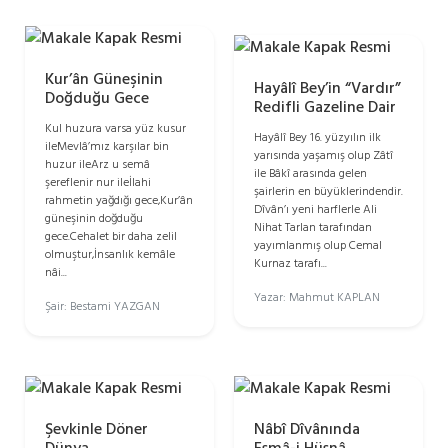
Kur’ân Güneşinin
Hayâlî Bey’in “Vardır”
Doğduğu Gece
Redifli Gazeline Dair
Kul huzura varsa yüz kusur
‎Hayâlî Bey 16. yüzyılın ilk
ileMevlâ’mız karşılar bin
yarısında yaşamış olup Zâtî
huzur ileArz u semâ
ile Bâkî arasında gelen
şereflenir nur ileİlahi
şairlerin en ‎büyüklerindendir.
rahmetin yağdığı gece,Kur’ân
Dîvân’ı yeni harflerle Ali
güneşinin doğduğu
Nihat Tarlan tarafından
gece.Cehalet bir daha zelil
yayımlanmış olup Cemal
olmuştur,İnsanlık kemâle
Kurnaz tarafı...
nâi...
Yazar: Mahmut KAPLAN
Şair: Bestami YAZGAN
Şevkinle Döner
Nâbî Dîvânında