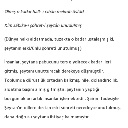
Olmış o kadar halk-ı cihân mekrde üstâd
Kim sâbıka-ı şöhret-i şeytân unudulmış
(Dünya halkı aldatmada, tuzakta o kadar ustalaşmış ki,
şeytanın eski/ünlü şöhreti unutulmuş.‎)
İnsanlar, şeytana pabucunu ters giydirecek kadar ileri
gitmiş, şeytanı unutturacak derekeye ‎düşmüştür.
Toplumda dürüstlük ortadan kalkmış, hile, dolandırıcılık,
aldatma başını almış ‎gitmiştir. Şeytanın yaptığı
bozgunlukları artık insanlar işlemektedir. Şairin ifadesiyle
Şeytan’ın ‎dillere destan eski şöhreti neredeyse unutulmuş,
daha doğrusu şeytana ihtiyaç kalmamıştır. ‎