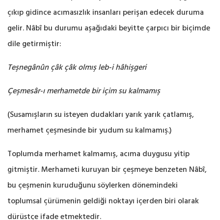
çıkıp gidince acımasızlık insanları ‎perişan edecek duruma
gelir. Nâbî bu durumu aşağıdaki beyitte çarpıcı bir biçimde
dile ‎getirmiştir:‎
Teşnegânûn çâk çâk olmış leb-i hâhişgeri ‎
Çeşmesâr-ı merhametde bir içim su kalmamış
(Susamışların su isteyen dudakları yarık yarık çatlamış,
merhamet çeşmesinde bir ‎yudum su kalmamış.‎)
Toplumda merhamet kalmamış, acıma duygusu yitip
gitmiştir. Merhameti kuruyan bir çeşmeye ‎benzeten Nâbî,
bu çeşmenin kuruduğunu söylerken dönemindeki
toplumsal çürümenin geldiği ‎noktayı içerden biri olarak
dürüstçe ifade etmektedir.‎