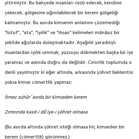
yitirmiştir. Bu bahçede insanları cezb ‎edecek, kendine
çekecek, gölgesine sığınılabilecek bir kerem gölgeliği
kalmamıştır. Bu asırda ‎kimsenin anlamını çözemediği
“lütuf”, “ata”, “iyilik” ve “ihsan” kelimeleri mânâsız bir
şekilde ‎ağızlarda dolaşmaktadır. Aşağılık yaradılışlı
insanlardan iyilik ummak, yüzsuyu ‎dökmekten başka bir işe
yaramaz ve aslında doğru ‎da değildir. Cimrilik toplumda o
‎denli yayılmıştır ki eğer altında, arkasında şöhret beklentisi
yoksa kimse cömertlik yapmaz:‎
İtmez zuhûr ʻasrda bir kimseden kerem
Zımnında kasd-i dâʻiye-i şöhret olmasa
(Bu asırda altında şöhret isteği olmasa hiç kimseden bir
kerem (cömertlik) görünmez.‎)