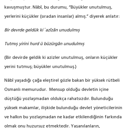
kavuşmuştur. Nâbî, bu ‎durumu, “Büyükler unutulmuş,
yerlerini küçükler (sıradan insanlar) almış.” diyerek anlatır: ‎
Bir devrde geldük ki ʻazîzân unudulmış
Tutmış yirini hurd ü büzürgân unudulmış
(Bir devirde geldik ki azizler unutulmuş, onların küçükler
yerini tutmuş; büyükler unutulmuş.‎)
Nâbî yaşadığı çağa eleştirel gözle bakan bir yüksek rütbeli
Osmanlı memurudur. Mensup ‎olduğu devletin içine
düştüğü yozlaşmadan oldukça rahatsızdır. Bulunduğu
yüksek makamlar, ‎ilişkide bulunduğu devlet yöneticilerinin
ve halkın bu yozlaşmadan ne kadar etkilendiğinin ‎farkında
olmak onu huzursuz etmektedir. Yaşanılanların,