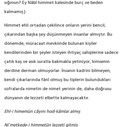
sığınsın? Ey Nâbî himmet kalesinde ‎burç ve ‎beden
kalmamış.‎)
Himmet ehli ortadan çekilince onların yerini bencil,
çıkarından başka şey düşünmeyen insanlar ‎almıştır. Bu
dönemde, müracaat mevkiinde bulunan kişiler
kendilerinden bir şeyler isteyen ‎ihtiyaç sahiplerine sadece
çatık kaş ve asık suratla bakmakla yetiniyor, kimsenin
derdine derman ‎olmuyorlar. İnsanın kadrini bilmeyen,
kendi çıkarlarında fânî olmuş bu tiplerin ‎bulundukları
sofralarda nimetin de nimet yerinin de, daha doğrusu
dünyanın de lezzeti elbette ‎kalmayacaktır. ‎
Ehl-i himemün câyını hod-kâmlar almış
Niʻmetkede-i himmetün lezzeti gitmiş