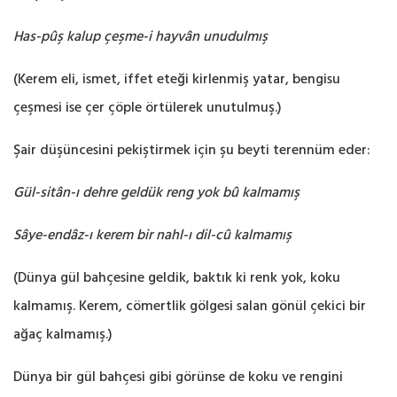
Has-pûş kalup çeşme-i hayvân unudulmış
(Kerem eli, ismet, iffet eteği kirlenmiş yatar, bengisu
çeşmesi ise çer çöple örtülerek unutulmuş.‎)
Şair düşüncesini pekiştirmek için şu beyti terennüm eder:‎
Gül-sitân-ı dehre geldük reng yok bû kalmamış
Sâye-endâz-ı kerem bir nahl-ı dil-cû kalmamış
‎
(Dünya gül bahçesine geldik, baktık ki renk yok, koku
kalmamış. Kerem, cömertlik gölgesi salan gönül ‎çekici bir
ağaç kalmamış.‎)
Dünya bir gül bahçesi gibi görünse de koku ve rengini