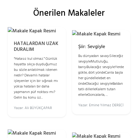
Önerilen Makaleler
HATALARDAN UZAK
Şiir: Sevgiyle
DURALIM
Bu dünyadan savaşıSileceğiz
“Hatasız kul olmaz.” Günlük
sevgiyleMutluluğu,
hayatta sıkça duyduğumuz
barışıBulacağız sevgiyleYerde
bu sözle anlatılmak istenen
gökte, dört yöndeCanla başla
nedir? Devamlı hatalar
her gündeİlelebet en
işleyenler için bir sığınak mı
öndeOlacağız sevgiyleBaldan
yoksa hataları bir daha
tatlı dillerleKalem tutan
yapmanın püf noktası mı?
ellerleGoncalarla, ...
Gelin bu konu üz...
Yazar: Emine Yılmaz DERECİ
Yazar: Ali BÜYÜKÇAPAR