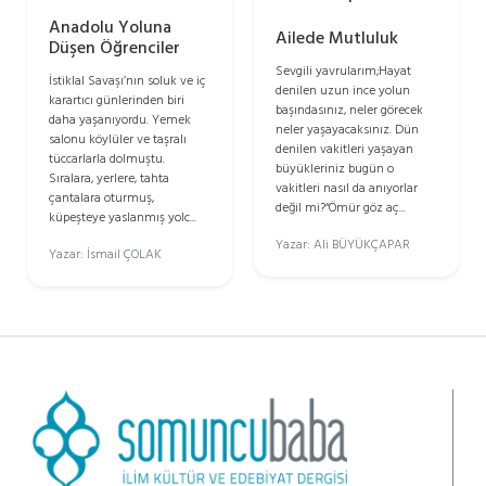
Anadolu Yoluna
Ailede Mutluluk
Düşen Öğrenciler
Sevgili yavrularım;Hayat
İstiklal Savaşı’nın soluk ve iç
denilen uzun ince yolun
karartıcı günlerinden biri
başındasınız, neler görecek
daha yaşanıyordu. Yemek
neler yaşayacaksınız. Dün
salonu köylüler ve taşralı
denilen vakitleri yaşayan
tüccarlarla dolmuştu.
büyükleriniz bugün o
Sıralara, yerlere, tahta
vakitleri nasıl da anıyorlar
çantalara oturmuş,
değil mi?“Ömür göz aç...
küpeşteye yaslanmış yolc...
Yazar: Ali BÜYÜKÇAPAR
Yazar: İsmail ÇOLAK