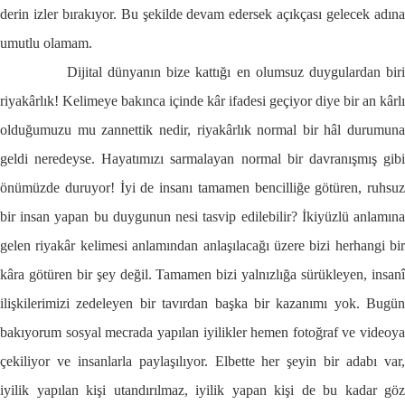
derin izler bırakıyor. Bu şekilde devam edersek açıkçası gelecek adına
umutlu olamam.
Dijital dünyanın bize kattığı en olumsuz duygulardan bir
riyakârlık! Kelimeye bakınca içinde kâr ifadesi geçiyor diye bir an kârlı
olduğumuzu mu zannettik nedir, riyakârlık normal bir hâl durumuna
geldi neredeyse. Hayatımızı sarmalayan normal bir davranışmış gibi
önümüzde duruyor! İyi de insanı tamamen bencilliğe götüren, ruhsuz
bir insan yapan bu duygunun nesi tasvip edilebilir? İkiyüzlü anlamına
gelen riyakâr kelimesi anlamından anlaşılacağı üzere bizi herhangi bir
kâra götüren bir şey değil. Tamamen bizi yalnızlığa sürükleyen, insanî
ilişkilerimizi zedeleyen bir tavırdan başka bir kazanımı yok. Bugün
bakıyorum sosyal mecrada yapılan iyilikler hemen fotoğraf ve videoya
çekiliyor ve insanlarla paylaşılıyor. Elbette her şeyin bir adabı var,
iyilik yapılan kişi utandırılmaz, iyilik yapan kişi de bu kadar göz