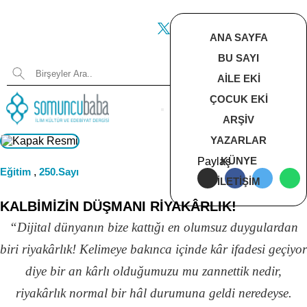
ANA SAYFA
BU SAYI
AILE EKI
ÇOCUK EKI
ARŞIV
YAZARLAR
KÜNYE
Paylaş
Eğitim
,
250.Sayı
İLETIŞIM
KALBİMİZİN DÜŞMANI RİYAKÂRLIK!
“Dijital dünyanın bize kattığı en olumsuz duygulardan
biri riyakârlık! Kelimeye bakınca içinde kâr ifadesi geçiyor
diye bir an kârlı olduğumuzu mu zannettik nedir,
riyakârlık normal bir hâl durumuna geldi neredeyse.