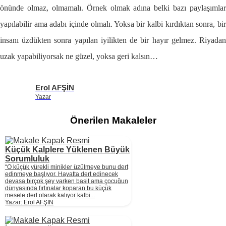
önünde olmaz, olmamalı. Örnek olmak adına belki bazı paylaşımlar
yapılabilir ama adabı içinde olmalı. Yoksa bir kalbi kırdıktan sonra, bir
insanı üzdükten sonra yapılan iyilikten de bir hayır gelmez. Riyadan
uzak yapabiliyorsak ne güzel, yoksa geri kalsın…
Erol AFŞİN
Yazar
Önerilen Makaleler
Küçük Kalplere Yüklenen Büyük
Sorumluluk
“O küçük yürekli minikler üzülmeye bunu dert
edinmeye başlıyor. Hayatta dert edinecek
devasa birçok şey varken basit ama çocuğun
dünyasında fırtınalar koparan bu küçük
mesele dert olarak kalıyor kalbi...
Yazar: Erol AFŞİN