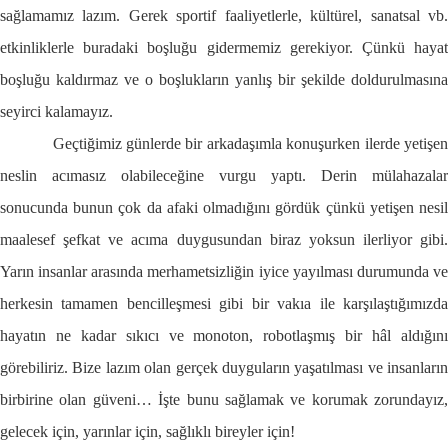
sağlamamız lazım. Gerek sportif faaliyetlerle, kültürel, sanatsal vb.
etkinliklerle buradaki boşluğu gidermemiz gerekiyor. Çünkü hayat
boşluğu kaldırmaz ve o boşlukların yanlış bir şekilde doldurulmasına
seyirci kalamayız.
Geçtiğimiz günlerde bir arkadaşımla konuşurken ilerde yetişe
neslin acımasız olabileceğine vurgu yaptı. Derin mülahazalar
sonucunda bunun çok da afaki olmadığını gördük çünkü yetişen nesil
maalesef şefkat ve acıma duygusundan biraz yoksun ilerliyor gibi.
Yarın insanlar arasında merhametsizliğin iyice yayılması durumunda ve
herkesin tamamen bencilleşmesi gibi bir vakıa ile karşılaştığımızda
hayatın ne kadar sıkıcı ve monoton, robotlaşmış bir hâl aldığını
görebiliriz. Bize lazım olan gerçek duyguların yaşatılması ve insanların
birbirine olan güveni… İşte bunu sağlamak ve korumak zorundayız,
gelecek için, yarınlar için, sağlıklı bireyler için!