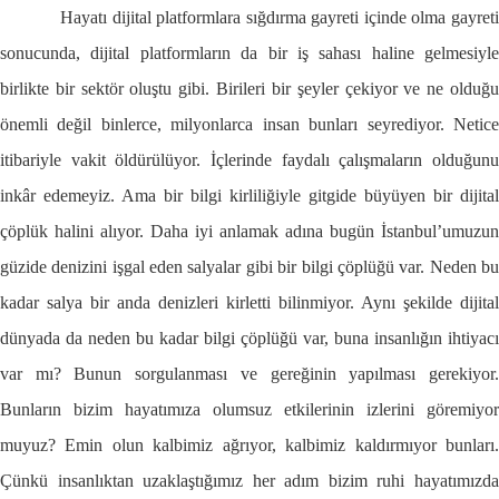
Hayatı dijital platformlara sığdırma gayreti içinde olma gayret
sonucunda, dijital platformların da bir iş sahası haline gelmesiyle
birlikte bir sektör oluştu gibi. Birileri bir şeyler çekiyor ve ne olduğu
önemli değil binlerce, milyonlarca insan bunları seyrediyor. Netice
itibariyle vakit öldürülüyor. İçlerinde faydalı çalışmaların olduğunu
inkâr edemeyiz. Ama bir bilgi kirliliğiyle gitgide büyüyen bir dijital
çöplük halini alıyor. Daha iyi anlamak adına bugün İstanbul’umuzun
güzide denizini işgal eden salyalar gibi bir bilgi çöplüğü var. Neden bu
kadar salya bir anda denizleri kirletti bilinmiyor. Aynı şekilde dijital
dünyada da neden bu kadar bilgi çöplüğü var, buna insanlığın ihtiyacı
var mı? Bunun sorgulanması ve gereğinin yapılması gerekiyor.
Bunların bizim hayatımıza olumsuz etkilerinin izlerini göremiyor
muyuz? Emin olun kalbimiz ağrıyor, kalbimiz kaldırmıyor bunları.
Çünkü insanlıktan uzaklaştığımız her adım bizim ruhi hayatımızda