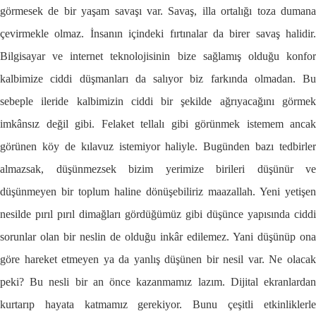
görmesek de bir yaşam savaşı var. Savaş, illa ortalığı toza dumana
çevirmekle olmaz. İnsanın içindeki fırtınalar da birer savaş halidir.
Bilgisayar ve internet teknolojisinin bize sağlamış olduğu konfor
kalbimize ciddi düşmanları da salıyor biz farkında olmadan. Bu
sebeple ileride kalbimizin ciddi bir şekilde ağrıyacağını görmek
imkânsız değil gibi. Felaket tellalı gibi görünmek istemem ancak
görünen köy de kılavuz istemiyor haliyle. Bugünden bazı tedbirler
almazsak, düşünmezsek bizim yerimize birileri düşünür ve
düşünmeyen bir toplum haline dönüşebiliriz maazallah. Yeni yetişen
nesilde pırıl pırıl dimağları gördüğümüz gibi düşünce yapısında ciddi
sorunlar olan bir neslin de olduğu inkâr edilemez. Yani düşünüp ona
göre hareket etmeyen ya da yanlış düşünen bir nesil var. Ne olacak
peki? Bu nesli bir an önce kazanmamız lazım. Dijital ekranlardan
kurtarıp hayata katmamız gerekiyor. Bunu çeşitli etkinliklerle