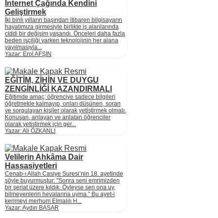
İnternet Çağında Kendini
Geliştirmek
İki binli yılların başından itibaren bilgisayarın
hayatımıza girmesiyle birlikte iş alanlarında
ciddi bir değişim yaşandı. Önceleri daha fazla
beden işçiliği varken teknolojinin her alana
yayılmasıyla...
Yazar: Erol AFŞİN
EĞİTİM, ZİHİN VE DUYGU
ZENGİNLİĞİ KAZANDIRMALI
Eğitimde amaç; öğrenciye sadece bilgileri
öğretmekle kalmayıp, onları düşünen, soran
ve sorgulayan kişiler olarak yetiştirmek olmalı.
Konuşan, anlayan ve anlatan öğrenciler
olarak yetiştirmek için ger...
Yazar: Ali ÖZKANLI
Velilerin Ahkâma Dair
Hassasiyetleri
Cenab-ı Allah Casiye Suresi’nin 18. ayetinde
şöyle buyurmuştur: "Sonra seni emrimizden
bir şeriat üzere kıldık. Öyleyse sen ona uy,
bilmeyenlerin hevalarına uyma.” Bu ayet-i
kerimeyi merhum Elmalılı H...
Yazar: Aydın BAŞAR