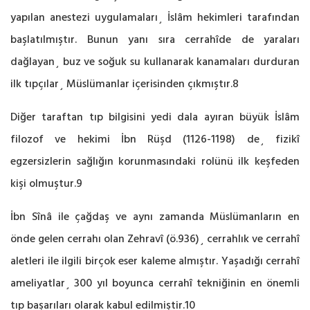
yapılan anestezi uygulamaları¸ İslâm hekimleri tarafından
başlatılmıştır. Bunun yanı sıra cerrahîde de yaraları
dağlayan¸ buz ve soğuk su kullanarak kanamaları durduran
ilk tıpçılar¸ Müslümanlar içerisinden çıkmıştır.8
Diğer taraftan tıp bilgisini yedi dala ayıran büyük İslâm
filozof ve hekimi İbn Rüşd (1126-1198) de¸ fizikî
egzersizlerin sağlığın korunmasındaki rolünü ilk keşfeden
kişi olmuştur.9
İbn Sînâ ile çağdaş ve aynı zamanda Müslümanların en
önde gelen cerrahı olan Zehravî (ö.936)¸ cerrahlık ve cerrahî
aletleri ile ilgili birçok eser kaleme almıştır. Yaşadığı cerrahî
ameliyatlar¸ 300 yıl boyunca cerrahî tekniğinin en önemli
tıp başarıları olarak kabul edilmiştir.10