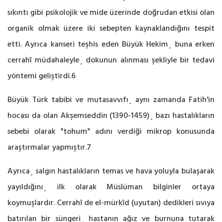
sıkıntı gibi psikolojik ve mide üzerinde doğrudan etkisi olan
organik olmak üzere iki sebepten kaynaklandığını tespit
etti. Ayrıca kanseri teşhis eden Büyük Hekim¸ buna erken
cerrahî müdahaleyle¸ dokunun alınması şekliyle bir tedavi
yöntemi geliştirdi.6
Büyük Türk tabibi ve mutasavvıfı¸ aynı zamanda Fatih'in
hocası da olan Akşemseddin (1390-1459)¸ bazı hastalıkların
sebebi olarak "tohum" adını verdiği mikrop konusunda
araştırmalar yapmıştır.7
Ayrıca¸ salgın hastalıkların temas ve hava yoluyla bulaşarak
yayıldığını¸ ilk olarak Müslüman bilginler ortaya
koymuşlardır. Cerrahî de el-mürkîd (uyutan) dedikleri sıvıya
batırılan bir süngeri¸ hastanın ağız ve burnuna tutarak