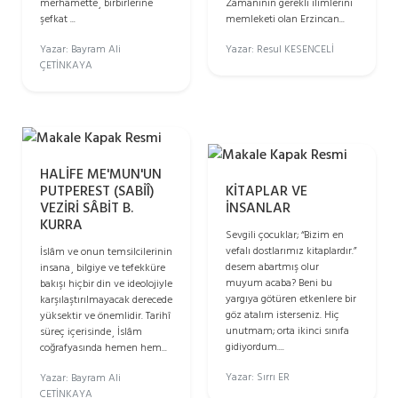
Zamanının gerekli ilimlerini
merhamette¸ birbirlerine
memleketi olan Erzincan...
şefkat ...
Yazar: Resul KESENCELİ
Yazar: Bayram Ali
ÇETİNKAYA
HALİFE ME'MUN'UN
PUTPEREST (SABİÎ)
KİTAPLAR VE
VEZİRİ SÂBİT B.
İNSANLAR
KURRA
Sevgili çocuklar; “Bizim en
vefalı dostlarımız kitaplardır.”
İslâm ve onun temsilcilerinin
desem abartmış olur
insana¸ bilgiye ve tefekküre
muyum acaba? Beni bu
bakışı hiçbir din ve ideolojiyle
yargıya götüren etkenlere bir
karşılaştırılmayacak derecede
göz atalım isterseniz. Hiç
yüksektir ve önemlidir. Tarihî
unutmam; orta ikinci sınıfa
süreç içerisinde¸ İslâm
gidiyordum....
coğrafyasında hemen hem...
Yazar: Sırrı ER
Yazar: Bayram Ali
ÇETİNKAYA