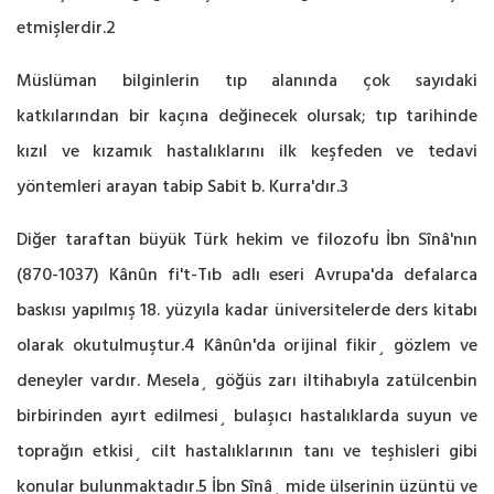
etmişlerdir.2
Müslüman bilginlerin tıp alanında çok sayıdaki
katkılarından bir kaçına değinecek olursak; tıp tarihinde
kızıl ve kızamık hastalıklarını ilk keşfeden ve tedavi
yöntemleri arayan tabip Sabit b. Kurra'dır.3
Diğer taraftan büyük Türk hekim ve filozofu İbn Sînâ'nın
(870-1037) Kânûn fi't-Tıb adlı eseri Avrupa'da defalarca
baskısı yapılmış 18. yüzyıla kadar üniversitelerde ders kitabı
olarak okutulmuştur.4 Kânûn'da orijinal fikir¸ gözlem ve
deneyler vardır. Mesela¸ göğüs zarı iltihabıyla zatülcenbin
birbirinden ayırt edilmesi¸ bulaşıcı hastalıklarda suyun ve
toprağın etkisi¸ cilt hastalıklarının tanı ve teşhisleri gibi
konular bulunmaktadır.5 İbn Sînâ¸ mide ülserinin üzüntü ve