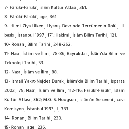
7- Fârûkî-Fârûkî¸ İslâm Kültür Atlası¸ 361.
8- Fârûkî-Fârûkî¸ age¸ 361.
9- Hilmi Ziya Ülken¸ Uyanış Devrinde Tercümenin Rolü¸ III.
baskı¸ İstanbul 1997¸ 171; Hakîmi¸ İslâm Bilim Tarihi¸ 121.
10- Ronan¸ Bilim Tarihi¸ 248-252.
11- Nasr¸ İslâm ve İlim¸ 78-86; Bayrakdar¸ İslâm’da Bilim ve
Teknoloji Tarihi¸ 33.
12- Nasr¸ İslâm ve İlim¸ 88.
13- İsmail Yakıt-Nejdet Durak¸ İslâm’da Bilim Tarihi¸ Isparta
2002¸ 78; Nasr¸ İslâm ve İlim¸ 112-116; Fârûkî-Fârûkî¸ İslâm
Kültür Atlası¸ 362; M.G. S. Hodgson¸ İslâm’ın Serüveni¸ çev:
Komisyon¸ İstanbul 1993¸ I¸ 383.
14- Ronan¸ Bilim Tarihi¸ 230.
15- Ronan¸ age¸ 236.