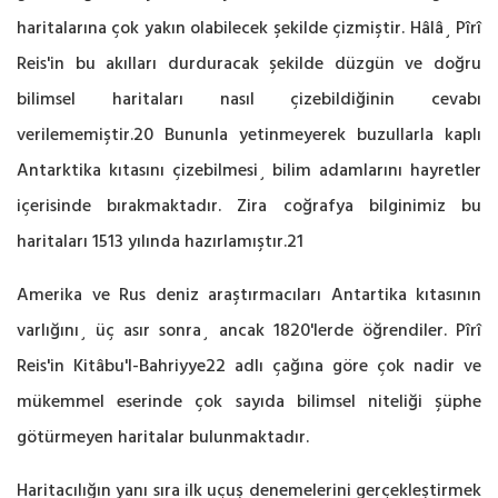
haritalarına çok yakın olabilecek şekilde çizmiştir. Hâlâ¸ Pîrî
Reis'in bu akılları durduracak şekilde düzgün ve doğru
bilimsel haritaları nasıl çizebildiğinin cevabı
verilememiştir.20 Bununla yetinmeyerek buzullarla kaplı
Antarktika kıtasını çizebilmesi¸ bilim adamlarını hayretler
içerisinde bırakmaktadır. Zira coğrafya bilginimiz bu
haritaları 1513 yılında hazırlamıştır.21
Amerika ve Rus deniz araştırmacıları Antartika kıtasının
varlığını¸ üç asır sonra¸ ancak 1820'lerde öğrendiler. Pîrî
Reis'in Kitâbu'l-Bahriyye22 adlı çağına göre çok nadir ve
mükemmel eserinde çok sayıda bilimsel niteliği şüphe
götürmeyen haritalar bulunmaktadır.
Haritacılığın yanı sıra ilk uçuş denemelerini gerçekleştirmek