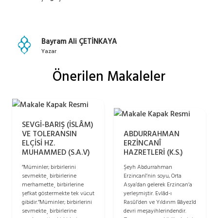
Bayram Ali ÇETİNKAYA
Yazar
Önerilen Makaleler
SEVGİ-BARIŞ (İSLÂM)
ABDURRAHMAN
VE TOLERANSIN
ERZİNCANÎ
ELÇİSİ HZ.
HAZRETLERİ (K.S.)
MUHAMMED (S.A.V)
Şeyh Abdurrahman
”Müminler; birbirlerini
Erzincanî’nin soyu, Orta
sevmekte¸ birbirlerine
Asya’dan gelerek Erzincan’a
merhamette¸ birbirlerine
yerleşmiştir. Evlâd-ı
şefkat göstermekte tek vücut
Rasûl’den ve Yıldırım Bâyezîd
gibidir.”Müminler; birbirlerini
devri meşayihlerindendir.
sevmekte¸ birbirlerine