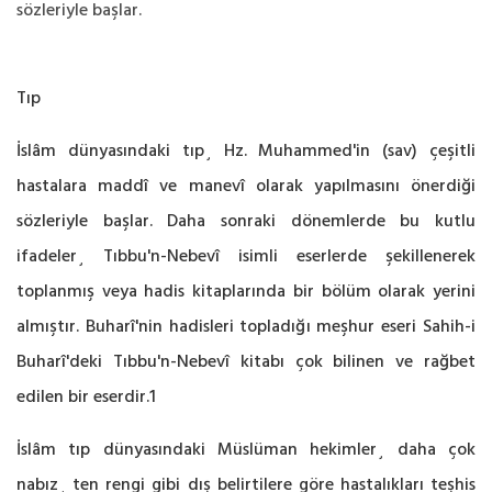
sözleriyle başlar.
Tıp
İslâm dünyasındaki tıp¸ Hz. Muhammed'in (sav) çeşitli
hastalara maddî ve manevî olarak yapılmasını önerdiği
sözleriyle başlar. Daha sonraki dönemlerde bu kutlu
ifadeler¸ Tıbbu'n-Nebevî isimli eserlerde şekillenerek
toplanmış veya hadis kitaplarında bir bölüm olarak yerini
almıştır. Buharî'nin hadisleri topladığı meşhur eseri Sahih-i
Buharî'deki Tıbbu'n-Nebevî kitabı çok bilinen ve rağbet
edilen bir eserdir.1
İslâm tıp dünyasındaki Müslüman hekimler¸ daha çok
nabız¸ ten rengi gibi dış belirtilere göre hastalıkları teşhis