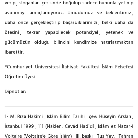
verip¸ sloganlar içerisinde boğulup sadece bununla yetinip
avunmayı amaçlamıyoruz. Umudumuz ve beklentimiz¸
daha önce gerçekleştirip başardıklarımızı¸ belki daha da
ötesini¸ tekrar yapabilecek potansiyel¸ yetenek ve
gücümüzün olduğu bilincini kendimize hatırlatmaktan
ibarettir.
*Cumhuriyet Üniversitesi İlahiyat Fakültesi İslâm Felsefesi
Öğretim Üyesi.
Dipnotlar:
1- M. Rıza Hakîmi¸ İslâm Bilim Tarihi¸ çev: Hüseyin Arslan¸
İstanbul 1999¸ 111 (Naklen: Cevâd Hadîdî¸ Islâm ez Nazar-i
Voltaire (Voltaire’e Göre İslâm)¸ III. baskı¸ Tus Yay.¸ Tahran