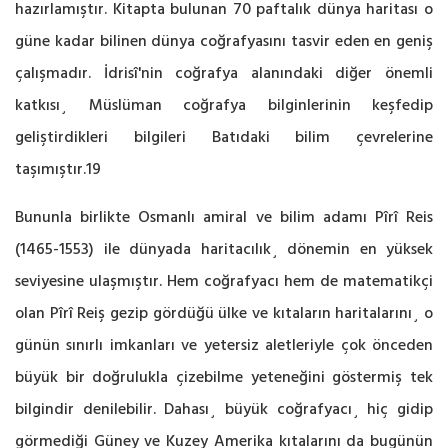
hazırlamıştır. Kitapta bulunan 70 paftalık dünya haritası o
güne kadar bilinen dünya coğrafyasını tasvir eden en geniş
çalışmadır. İdrisî'nin coğrafya alanındaki diğer önemli
katkısı¸ Müslüman coğrafya bilginlerinin keşfedip
geliştirdikleri bilgileri Batıdaki bilim çevrelerine
taşımıştır.19
Bununla birlikte Osmanlı amiral ve bilim adamı Pîrî Reis
(1465-1553) ile dünyada haritacılık¸ dönemin en yüksek
seviyesine ulaşmıştır. Hem coğrafyacı hem de matematikçi
olan Pîrî Reiş gezip gördüğü ülke ve kıtaların haritalarını¸ o
günün sınırlı imkanları ve yetersiz aletleriyle çok önceden
büyük bir doğrulukla çizebilme yeteneğini göstermiş tek
bilgindir denilebilir. Dahası¸ büyük coğrafyacı¸ hiç gidip
görmediği Güney ve Kuzey Amerika kıtalarını da bugünün