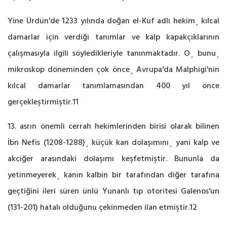
Yine Ürdün'de 1233 yılında doğan el-Kuf adlı hekim¸ kılcal
damarlar için verdiği tanımlar ve kalp kapakçıklarının
çalışmasıyla ilgili söyledikleriyle tanınmaktadır. O¸ bunu¸
mikroskop döneminden çok önce¸ Avrupa'da Malphigi'nin
kılcal damarlar tanımlamasından 400 yıl önce
gerçekleştirmiştir.11
13. asrın önemli cerrah hekimlerinden birisi olarak bilinen
İbn Nefis (1208-1288)¸ küçük kan dolaşımını¸ yani kalp ve
akciğer arasındaki dolaşımı keşfetmiştir. Bununla da
yetinmeyerek¸ kanın kalbin bir tarafından diğer tarafına
geçtiğini ileri süren ünlü Yunanlı tıp otoritesi Galenos'un
(131-201) hatalı olduğunu çekinmeden ilan etmiştir.12