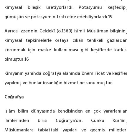
kimyasal bileşik üretiyorlardı. Potasyumu keşfedip¸
gümüşün ve potasyum nitratı elde edebiliyorlardı.15
Ayrıca İzzeddin Celdekî (ö.1360) isimli Müslüman bilginin¸
kimyasal tepkimelerle ortaya çıkan tehlikeli gazlardan
korunmak için maske kullanılması gibi keşiflerde katkısı
olmuştur.16
Kimyanın yanında coğrafya alanında önemli icat ve keşifler
yapılmış ve bunlar insanlığın hizmetine sunulmuştur.
Coğrafya
İslâm bilim dünyasında kendisinden en çok yararlanılan
ilimlerinden birisi Coğrafya’dır. Çünkü Kur'ân¸
Müslümanlara tabiattaki yapıları ve geçmiş milletleri