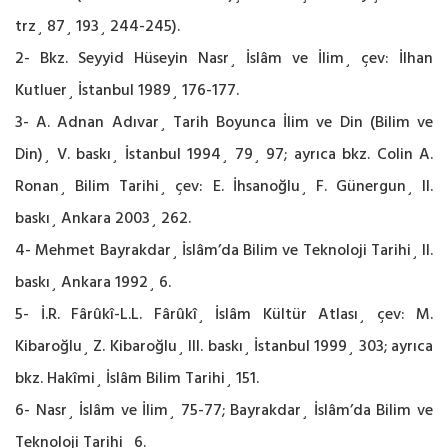
trz¸ 87¸ 193¸ 244-245).
2- Bkz. Seyyid Hüseyin Nasr¸ İslâm ve İlim¸ çev: İlhan
Kutluer¸ İstanbul 1989¸ 176-177.
3- A. Adnan Adıvar¸ Tarih Boyunca İlim ve Din (Bilim ve
Din)¸ V. baskı¸ İstanbul 1994¸ 79¸ 97; ayrıca bkz. Colin A.
Ronan¸ Bilim Tarihi¸ çev: E. İhsanoğlu¸ F. Günergun¸ II.
baskı¸ Ankara 2003¸ 262.
4- Mehmet Bayrakdar¸ İslâm’da Bilim ve Teknoloji Tarihi¸ II.
baskı¸ Ankara 1992¸ 6.
5- İ.R. Fârûkî-L.L. Fârûkî¸ İslâm Kültür Atlası¸ çev: M.
Kibaroğlu¸ Z. Kibaroğlu¸ III. baskı¸ İstanbul 1999¸ 303; ayrıca
bkz. Hakîmi¸ İslâm Bilim Tarihi¸ 151.
6- Nasr¸ İslâm ve İlim¸ 75-77; Bayrakdar¸ İslâm’da Bilim ve
Teknoloji Tarihi¸ 6.