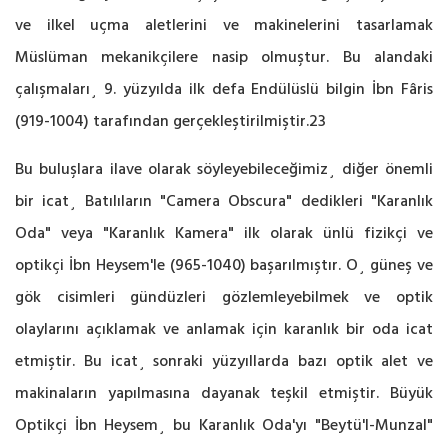
ve ilkel uçma aletlerini ve makinelerini tasarlamak
Müslüman mekanikçilere nasip olmuştur. Bu alandaki
çalışmaları¸ 9. yüzyılda ilk defa Endülüslü bilgin İbn Fâris
(919-1004) tarafından gerçekleştirilmiştir.23
Bu buluşlara ilave olarak söyleyebileceğimiz¸ diğer önemli
bir icat¸ Batılıların "Camera Obscura" dedikleri "Karanlık
Oda" veya "Karanlık Kamera" ilk olarak ünlü fizikçi ve
optikçi İbn Heysem'le (965-1040) başarılmıştır. O¸ güneş ve
gök cisimleri gündüzleri gözlemleyebilmek ve optik
olaylarını açıklamak ve anlamak için karanlık bir oda icat
etmiştir. Bu icat¸ sonraki yüzyıllarda bazı optik alet ve
makinaların yapılmasına dayanak teşkil etmiştir. Büyük
Optikçi İbn Heysem¸ bu Karanlık Oda'yı "Beytü'l-Munzal"