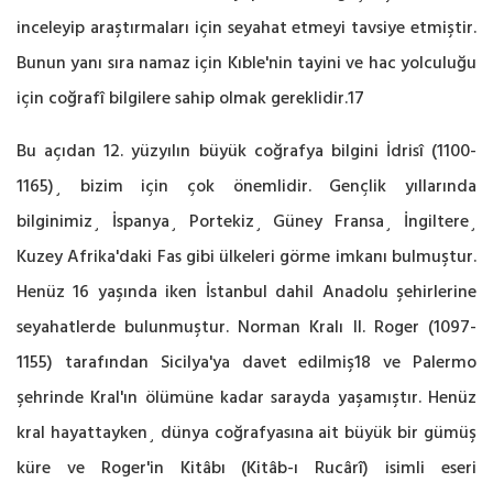
inceleyip araştırmaları için seyahat etmeyi tavsiye etmiştir.
Bunun yanı sıra namaz için Kıble'nin tayini ve hac yolculuğu
için coğrafî bilgilere sahip olmak gereklidir.17
Bu açıdan 12. yüzyılın büyük coğrafya bilgini İdrisî (1100-
1165)¸ bizim için çok önemlidir. Gençlik yıllarında
bilginimiz¸ İspanya¸ Portekiz¸ Güney Fransa¸ İngiltere¸
Kuzey Afrika'daki Fas gibi ülkeleri görme imkanı bulmuştur.
Henüz 16 yaşında iken İstanbul dahil Anadolu şehirlerine
seyahatlerde bulunmuştur. Norman Kralı II. Roger (1097-
1155) tarafından Sicilya'ya davet edilmiş18 ve Palermo
şehrinde Kral'ın ölümüne kadar sarayda yaşamıştır. Henüz
kral hayattayken¸ dünya coğrafyasına ait büyük bir gümüş
küre ve Roger'in Kitâbı (Kitâb-ı Rucârî) isimli eseri