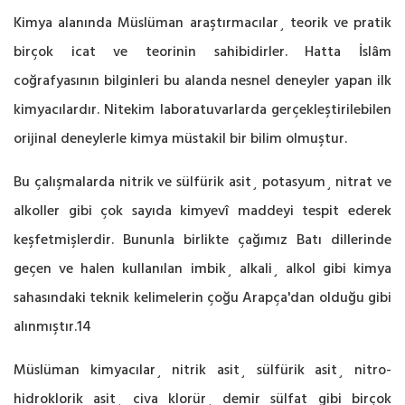
Kimya alanında Müslüman araştırmacılar¸ teorik ve pratik
birçok icat ve teorinin sahibidirler. Hatta İslâm
coğrafyasının bilginleri bu alanda nesnel deneyler yapan ilk
kimyacılardır. Nitekim laboratuvarlarda gerçekleştirilebilen
orijinal deneylerle kimya müstakil bir bilim olmuştur.
Bu çalışmalarda nitrik ve sülfürik asit¸ potasyum¸ nitrat ve
alkoller gibi çok sayıda kimyevî maddeyi tespit ederek
keşfetmişlerdir. Bununla birlikte çağımız Batı dillerinde
geçen ve halen kullanılan imbik¸ alkali¸ alkol gibi kimya
sahasındaki teknik kelimelerin çoğu Arapça'dan olduğu gibi
alınmıştır.14
Müslüman kimyacılar¸ nitrik asit¸ sülfürik asit¸ nitro-
hidroklorik asit¸ civa klorür¸ demir sülfat gibi birçok