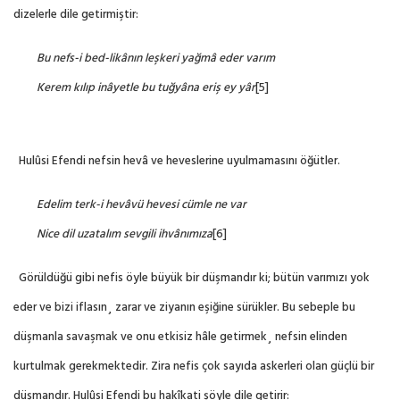
dizelerle dile getirmiştir:
Bu nefs-i bed-likânın leşkeri yağmâ eder varım
Kerem kılıp inâyetle bu tuğyâna eriş ey yâr
[5]
Hulûsi Efendi nefsin hevâ ve heveslerine uyulmamasını öğütler.
Edelim terk-i hevâvü hevesi cümle ne var
Nice dil uzatalım sevgili ihvânımıza
[6]
Görüldüğü gibi nefis öyle büyük bir düşmandır ki; bütün varımızı yok
eder ve bizi iflasın¸ zarar ve ziyanın eşiğine sürükler. Bu sebeple bu
düşmanla savaşmak ve onu etkisiz hâle getirmek¸ nefsin elinden
kurtulmak gerekmektedir. Zira nefis çok sayıda askerleri olan güçlü bir
düşmandır. Hulûsi Efendi bu hakîkati şöyle dile getirir: