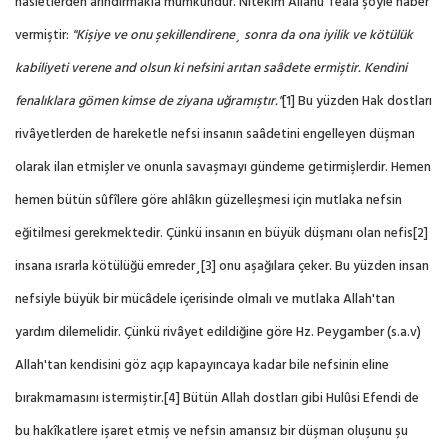
hasletlerden arındırmakla mümkündür. Nitekim Allahu Teâlâ şöyle haber
vermiştir:
"Kişiye ve onu şekillendirene¸ sonra da ona iyilik ve kötülük
kabiliyeti verene and olsun ki nefsini arıtan saâdete ermiştir. Kendini
fenalıklara gömen kimse de ziyana uğramıştır."
[1]
Bu yüzden Hak dostları
rivâyetlerden de hareketle nefsi insanın saâdetini engelleyen düşman
olarak ilan etmişler ve onunla savaşmayı gündeme getirmişlerdir. Hemen
hemen bütün sûfîlere göre ahlâkın güzelleşmesi için mutlaka nefsin
eğitilmesi gerekmektedir. Çünkü insanın en büyük düşmanı olan nefis
[2]
insana ısrarla kötülüğü emreder¸
[3]
onu aşağılara çeker. Bu yüzden insan
nefsiyle büyük bir mücâdele içerisinde olmalı ve mutlaka Allah'tan
yardım dilemelidir. Çünkü rivâyet edildiğine göre Hz. Peygamber (s.a.v)
Allah'tan kendisini göz açıp kapayıncaya kadar bile nefsinin eline
bırakmamasını istermiştir.
[4]
Bütün Allah dostları gibi Hulûsi Efendi de
bu hakîkatlere işaret etmiş ve nefsin amansız bir düşman oluşunu şu