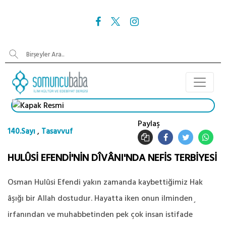
Paylaş
,
140.Sayı
Tasavvuf
HULÛSİ EFENDİ'NİN DÎVÂNI'NDA NEFİS TERBİYESİ
Osman Hulûsi Efendi yakın zamanda kaybettiğimiz Hak
âşığı bir Allah dostudur. Hayatta iken onun ilminden¸
irfanından ve muhabbetinden pek çok insan istifade