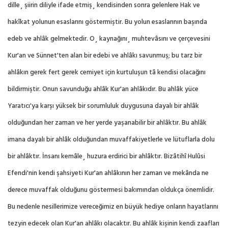
dille¸ şiirin diliyle ifade etmiş¸ kendisinden sonra gelenlere Hak ve
hakîkat yolunun esaslarını göstermiştir. Bu yolun esaslarının başında
edeb ve ahlâk gelmektedir. O¸ kaynağını¸ muhtevâsını ve çerçevesini
Kur'an ve Sünnet'ten alan bir edebi ve ahlâkı savunmuş; bu tarz bir
ahlâkın gerek fert gerek cemiyet için kurtuluşun tâ kendisi olacağını
bildirmiştir. Onun savunduğu ahlâk Kur'an ahlâkıdır. Bu ahlâk yüce
Yaratıcı'ya karşı yüksek bir sorumluluk duygusuna dayalı bir ahlâk
olduğundan her zaman ve her yerde yaşanabilir bir ahlâktır. Bu ahlâk
imana dayalı bir ahlâk olduğundan muvaffakiyetlerle ve lütuflarla dolu
bir ahlâktır. İnsanı kemâle¸ huzura erdirici bir ahlâktır. Bizâtihî Hulûsi
Efendi'nin kendi şahsiyeti Kur'an ahlâkının her zaman ve mekânda ne
derece muvaffak olduğunu göstermesi bakımından oldukça önemlidir.
Bu nedenle nesillerimize vereceğimiz en büyük hediye onların hayatlarını
tezyin edecek olan Kur'an ahlâkı olacaktır. Bu ahlâk kişinin kendi zaafları