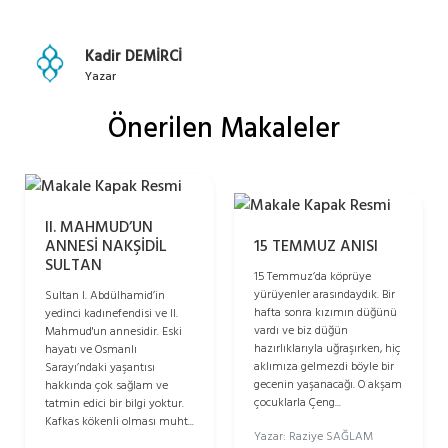
Kadir DEMİRCİ
Yazar
Önerilen Makaleler
II. MAHMUD’UN
ANNESİ NAKŞİDİL
15 TEMMUZ ANISI
SULTAN
15 Temmuz’da köprüye
yürüyenler arasındaydık. Bir
Sultan I. Abdülhamid’in
hafta sonra kızımın düğünü
yedinci kadınefendisi ve II.
vardı ve biz düğün
Mahmud'un annesidir. Eski
hazırlıklarıyla uğraşırken, hiç
hayatı ve Osmanlı
aklımıza gelmezdi böyle bir
Sarayı’ndaki yaşantısı
gecenin yaşanacağı. O akşam
hakkında çok sağlam ve
çocuklarla Çeng...
tatmin edici bir bilgi yoktur.
Kafkas kökenli olması muht...
Yazar: Raziye SAĞLAM