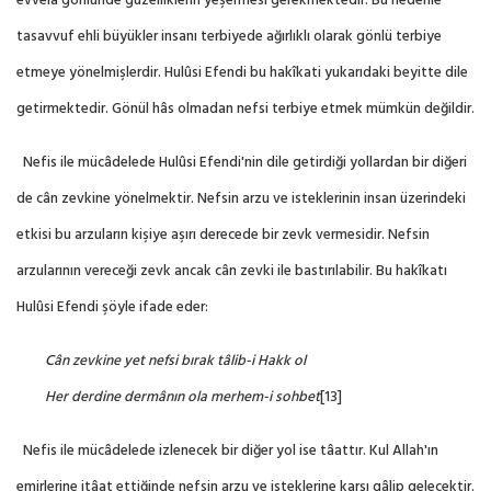
evvelâ gönlünde güzelliklerin yeşermesi gerekmektedir. Bu nedenle
tasavvuf ehli büyükler insanı terbiyede ağırlıklı olarak gönlü terbiye
etmeye yönelmişlerdir. Hulûsi Efendi bu hakîkati yukarıdaki beyitte dile
getirmektedir. Gönül hâs olmadan nefsi terbiye etmek mümkün değildir.
Nefis ile mücâdelede Hulûsi Efendi'nin dile getirdiği yollardan bir diğeri
de
cân zevkine
yönelmektir. Nefsin arzu ve isteklerinin insan üzerindeki
etkisi bu arzuların kişiye aşırı derecede bir zevk vermesidir. Nefsin
arzularının vereceği zevk ancak cân zevki ile bastırılabilir. Bu hakîkatı
Hulûsi Efendi şöyle ifade eder:
Cân zevkine yet nefsi bırak tâlib-i Hakk ol
Her derdine dermânın ola merhem-i sohbet
[13]
Nefis ile mücâdelede izlenecek bir diğer yol ise
tâattır.
Kul Allah'ın
emirlerine itâat ettiğinde nefsin arzu ve isteklerine karşı gâlip gelecektir.