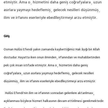
etmiştir. Ama o¸ hizmetini daha geniş coğrafyalara¸ uzun
asırlara yaymayı hedeflemiş¸ gelecek nesilleri düşünmüş¸
ilim ve irfanını eserleriyle ebedîleştirmeyi arzu etmiştir.
Giriş
Osman Hulûsi Efendi yakın zamanda kaybettiğimiz Hak âşığı bir Allah
dostudur. Hayatta iken onun ilminden¸ irfanından ve muhabbetinden
pek çok insan istifade etmiştir. Ama o¸ hizmetini daha geniş
coğrafyalara¸ uzun asırlara yaymayı hedeflemiş¸ gelecek nesilleri
düşünmüş¸ ilim ve irfanını eserleriyle ebedîleştirmeyi arzu etmiştir.
Hulûsi Efendi'nin ilim ve irfanının sonradan gelenlere aktarılması¸
açıklanması böylece hizmet halkasının devam ettirilmesi gerekmektedir.