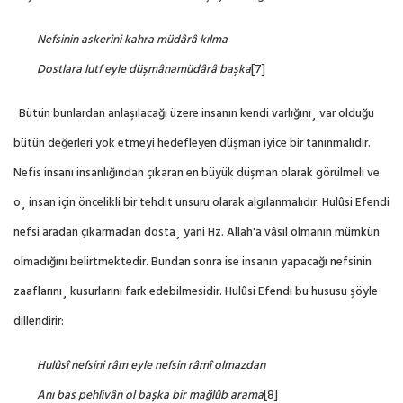
Nefsinin askerini kahra müdârâ kılma
Dostlara lutf eyle düşmânamüdârâ başka
[7]
Bütün bunlardan anlaşılacağı üzere insanın kendi varlığını¸ var olduğu
bütün değerleri yok etmeyi hedefleyen düşman iyice bir tanınmalıdır.
Nefis insanı insanlığından çıkaran en büyük düşman olarak görülmeli ve
o¸ insan için öncelikli bir tehdit unsuru olarak algılanmalıdır. Hulûsi Efendi
nefsi aradan çıkarmadan dosta¸ yani Hz. Allah'a vâsıl olmanın mümkün
olmadığını belirtmektedir. Bundan sonra ise insanın yapacağı nefsinin
zaaflarını¸ kusurlarını fark edebilmesidir. Hulûsi Efendi bu hususu şöyle
dillendirir:
Hulûsî nefsini râm eyle nefsin râmî olmazdan
Anı bas pehlivân ol başka bir mağlûb arama
[8]