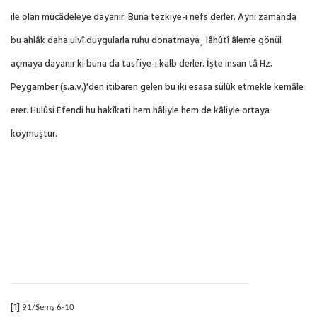
ile olan mücâdeleye dayanır. Buna tezkiye-i nefs derler. Aynı zamanda
bu ahlâk daha ulvî duygularla ruhu donatmaya¸ lâhûtî âleme gönül
açmaya dayanır ki buna da tasfiye-i kalb derler. İşte insan tâ Hz.
Peygamber (s.a.v.)'den itibaren gelen bu iki esasa sülûk etmekle kemâle
erer. Hulûsi Efendi hu hakîkati hem hâliyle hem de kâliyle ortaya
koymuştur.
[1]
91/Şemş 6-10