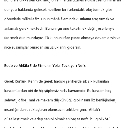
konulara dikkatleri çekmek¸ onların altını çizmek Hulûsi Efendi'nin irfan
dünyası hakkında gelecek nesillere bir farkındalık oluşturmak gibi
görevlerle mükellefiz. Onun mânâ âlemindeki sırlarını araştırmak ve
anlamak gerekmektedir. Bunun için onu tüketmek değil¸ eserleriyle
üretmek durumundayız. Tâ ki onun irfan pınarı akmaya devam etsin ve
nice susamışlar buradan susuzluklarını gidersin.
Edeb ve Ahlâkı Elde Etmenin Yolu: Tezkiye-i Nefs
Gerek Kur'ân-ı Kerim'de gerek hadis-i şeriflerde sık sık kullanılan
kavramlardan biri de hiç şüphesiz nefs kavramıdır. Bu kavram hırş
şehvet¸ öfke¸ mal ve makam düşkünlüğü gibi insanı öz benliğinden¸
insanlığından uzaklaştıran olumsuz nitelikleri içerir.
Ahlak'ı
güzelleştirmek ve edep sahibi olmak en başta nefsi bu gibi kötü