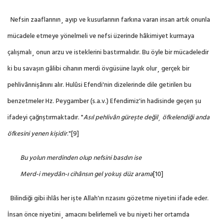
Nefsin zaaflarının¸ ayıp ve kusurlarının farkına varan insan artık onunla
mücadele etmeye yönelmeli ve nefsi üzerinde hâkimiyet kurmaya
çalışmalı¸ onun arzu ve isteklerini bastırmalıdır. Bu öyle bir mücadeledir
ki bu savaşın gâlibi cihanın merdi övgüsüne layık olur¸ gerçek bir
pehlivânnişânını alır. Hulûsi Efendi'nin dizelerinde dile getirilen bu
benzetmeler Hz. Peygamber (s.a.v.) Efendimiz'in hadisinde geçen şu
ifadeyi çağrıştırmaktadır. "
Asıl pehlivân güreşte değil¸ öfkelendiği anda
öfkesini yenen kişidir
."
[9]
Bu yolun merdinden olup nefsini basdın ise
Merd-i meydân-ı cihânsın gel yokuş düz arama
[10]
Bilindiği gibi ihlâs her işte Allah'ın rızasını gözetme niyetini ifade eder.
İnsan önce niyetini¸ amacını belirlemeli ve bu niyeti her ortamda