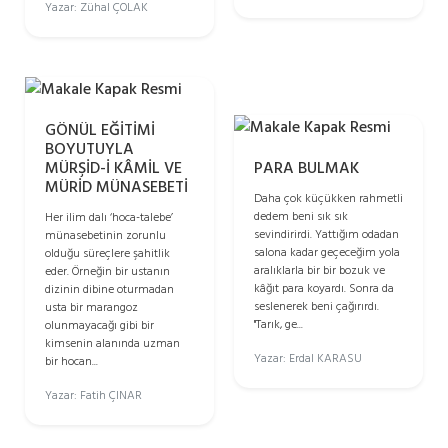
Yazar: Zühal ÇOLAK
GÖNÜL EĞİTİMİ
BOYUTUYLA
PARA BULMAK
MÜRŞİD-İ KÂMİL VE
MÜRİD MÜNASEBETİ
Daha çok küçükken rahmetli
dedem beni sık sık
Her ilim dalı ‘hoca-talebe’
sevindirirdi. Yattığım odadan
münasebetinin zorunlu
salona kadar geçeceğim yola
olduğu süreçlere şahitlik
aralıklarla bir bir bozuk ve
eder. Örneğin bir ustanın
kâğıt para koyardı. Sonra da
dizinin dibine oturmadan
seslenerek beni çağırırdı.
usta bir marangoz
"Tarık, ge...
olunmayacağı gibi bir
kimsenin alanında uzman
Yazar: Erdal KARASU
bir hocan...
Yazar: Fatih ÇINAR