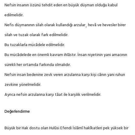
Nefsin insanın özünü tehdit eden en büyük düşman olduğu kabul
edilmelidir.
Nefis düşmanının silah olarak kullandığı arzular¸ hevâ ve hevesler birer
silah ve tuzak olarak fark edilmelidir.
Bu tuzaklarla mücâdele edilmelidir.
Bu mücâdelede en önemli kavram ihlâstır. İnsan niyetinin yani amacının
sürekli her ortamda farkında olmalıdır.
Nefsin insan bedenine zevk veren arzularına karşı kişi cânın yani ruhun
zevkine yönelmelidir.
Ayrıca nefsin arzularına karşı tâat ile karşılık verilmelidir.
Değerlendirme
Büyük bir Hak dostu olan Hulûsi Efendi İslâmî hakîkatleri pek yüksek bir