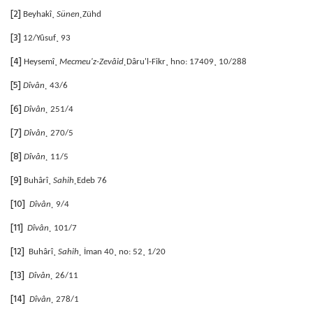
[2]
Beyhakî¸
Sünen¸
Zühd
[3]
12/Yûsuf¸ 93
[4]
Heysemî¸
Mecmeu'z-Zevâid¸
Dâru'l-Fikr¸ hno: 17409¸ 10/288
[5]
Dîvân¸
43/6
[6]
Dîvân¸
251/4
[7]
Dîvân¸
270/5
[8]
Dîvân¸
11/5
[9]
Buhârî¸
Sahih¸
Edeb 76
[10]
Dîvân¸
9/4
[11]
Dîvân¸
101/7
[12]
Buhârî¸
Sahih¸
İman 40¸ no: 52¸ 1/20
[13]
Dîvân¸
26/11
[14]
Dîvân¸
278/1