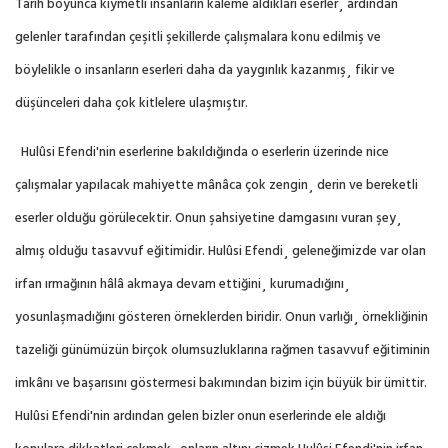
Tarih boyunca kıymetli insanların kaleme aldıkları eserler¸ ardından
gelenler tarafından çeşitli şekillerde çalışmalara konu edilmiş ve
böylelikle o insanların eserleri daha da yaygınlık kazanmış¸ fikir ve
düşünceleri daha çok kitlelere ulaşmıştır.
Hulûsi Efendi'nin eserlerine bakıldığında o eserlerin üzerinde nice
çalışmalar yapılacak mahiyette mânâca çok zengin¸ derin ve bereketli
eserler olduğu görülecektir. Onun şahsiyetine damgasını vuran şey¸
almış olduğu tasavvuf eğitimidir. Hulûsi Efendi¸ geleneğimizde var olan
irfan ırmağının hâlâ akmaya devam ettiğini¸ kurumadığını¸
yosunlaşmadığını gösteren örneklerden biridir. Onun varlığı¸ örnekliğinin
tazeliği günümüzün birçok olumsuzluklarına rağmen tasavvuf eğitiminin
imkânı ve başarısını göstermesi bakımından bizim için büyük bir ümittir.
Hulûsi Efendi'nin ardından gelen bizler onun eserlerinde ele aldığı