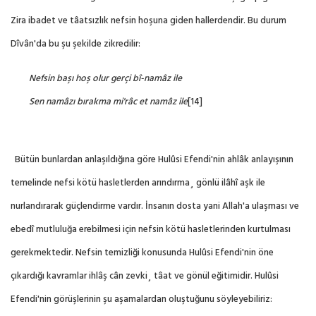
Zira ibadet ve tâatsızlık nefsin hoşuna giden hallerdendir. Bu durum
Dîvân'da bu şu şekilde zikredilir:
Nefsin başı hoş olur gerçi bî-namâz ile
Sen namâzı bırakma mi'râc et namâz ile
[14]
Bütün bunlardan anlaşıldığına göre Hulûsi Efendi'nin ahlâk anlayışının
temelinde nefsi kötü hasletlerden arındırma¸ gönlü ilâhî aşk ile
nurlandırarak güçlendirme vardır. İnsanın dosta yani Allah'a ulaşması ve
ebedî mutluluğa erebilmesi için nefsin kötü hasletlerinden kurtulması
gerekmektedir. Nefsin temizliği konusunda Hulûsi Efendi'nin öne
çıkardığı kavramlar ihlâş cân zevki¸ tâat ve gönül eğitimidir. Hulûsi
Efendi'nin görüşlerinin şu aşamalardan oluştuğunu söyleyebiliriz: