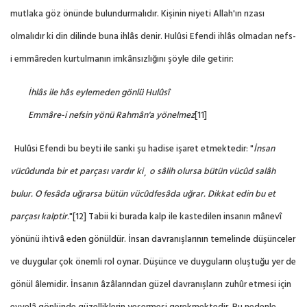
mutlaka göz önünde bulundurmalıdır. Kişinin niyeti Allah'ın rızası
olmalıdır ki din dilinde buna ihlâs denir. Hulûsi Efendi ihlâs olmadan nefs-
i emmâreden kurtulmanın imkânsızlığını şöyle dile getirir:
İhlâs ile hâs eylemeden gönlü Hulûsî
Emmâre-i nefsin yönü Rahmân'a yönelmez
[11]
Hulûsi Efendi bu beyti ile sanki şu hadise işaret etmektedir: "
İnsan
vücûdunda bir et parçası vardır ki¸ o sâlih olursa bütün vücûd salâh
bulur. O fesâda uğrarsa bütün vücûdfesâda uğrar. Dikkat edin bu et
parçası kalptir
."
[12]
Tabii ki burada kalp ile kastedilen insanın mânevî
yönünü ihtivâ eden gönüldür. İnsan davranışlarının temelinde düşünceler
ve duygular çok önemli rol oynar. Düşünce ve duyguların oluştuğu yer de
gönül âlemidir. İnsanın âzâlarından güzel davranışların zuhûr etmesi için