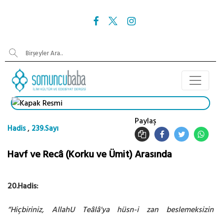
Paylaş
,
Hadis
239.Sayı
Havf ve Recâ (Korku ve Ümit) Arasında
20.Hadis:
“Hiçbiriniz, AllahU Teâlâ'ya hüsn-i zan beslemeksizin