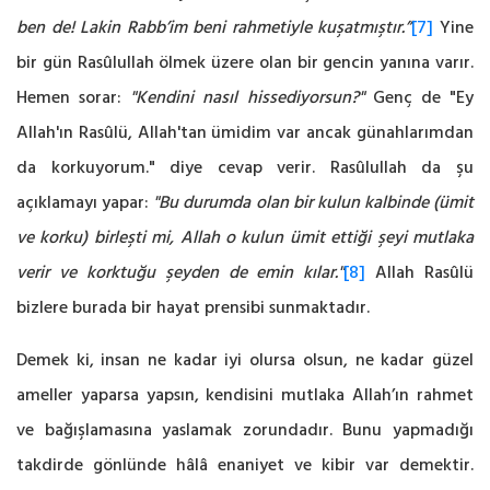
ben de! Lakin Rabb’im beni rahmetiyle kuşatmıştır.”
[7]
Yine
bir gün Rasûlullah ölmek üzere olan bir gencin yanına varır.
Hemen sorar:
"Kendini nasıl hissediyorsun?"
Genç de "Ey
Allah'ın Rasûlü, Allah'tan ümidim var ancak günahlarımdan
da korkuyorum." diye cevap verir. Rasûlullah da şu
açıklamayı yapar:
"Bu durumda olan bir kulun kalbinde (ümit
ve korku) birleşti mi, Allah o kulun ümit ettiği şeyi mutlaka
verir ve korktuğu şeyden de emin kılar."
[8]
Allah Rasûlü
bizlere burada bir hayat prensibi sunmaktadır.
Demek ki, insan ne kadar iyi olursa olsun, ne kadar güzel
ameller yaparsa yapsın, kendisini mutlaka Allah’ın rahmet
ve bağışlamasına yaslamak zorundadır. Bunu yapmadığı
takdirde gönlünde hâlâ enaniyet ve kibir var demektir.