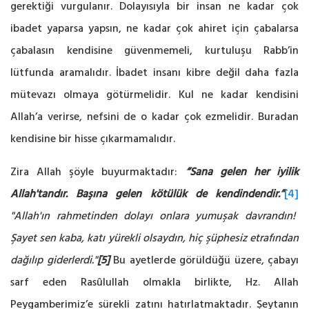
gerektiği vurgulanır. Dolayısıyla bir insan ne kadar çok
ibadet yaparsa yapsın, ne kadar çok ahiret için çabalarsa
çabalasın kendisine güvenmemeli, kurtuluşu Rabb’in
lütfunda aramalıdır. İbadet insanı kibre değil daha fazla
mütevazı olmaya götürmelidir. Kul ne kadar kendisini
Allah’a verirse, nefsini de o kadar çok ezmelidir. Buradan
kendisine bir hisse çıkarmamalıdır.
Zira Allah şöyle buyurmaktadır:
“Sana gelen her iyilik
Allah'tandır. Başına gelen kötülük de kendindendir.”
[4]
"Allah'ın rahmetinden dolayı onlara yumuşak davrandın!
Şayet sen kaba, katı yürekli olsaydın, hiç şüphesiz etrafından
dağılıp giderlerdi."
[5]
Bu ayetlerde görüldüğü üzere, çabayı
sarf eden Rasûlullah olmakla birlikte, Hz. Allah
Peygamberimiz’e sürekli zatını hatırlatmaktadır. Şeytanın