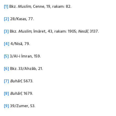
[1]
Bkz.
Muslim
, Cenne, 19, rakam: 82.
[2]
28/Kasas, 77.
[3]
Bkz.
Muslim
, İmâret, 43, rakam: 1905;
Nesâî
, 3137.
[4]
4/Nisâ, 79.
[5]
3/Al-i İmran, 159.
[6]
Bkz. 33/Ahzâb, 21.
[7]
Buhârî
, 5673.
[8]
Buhârî
, 1679.
[9]
39/Zumer, 53.