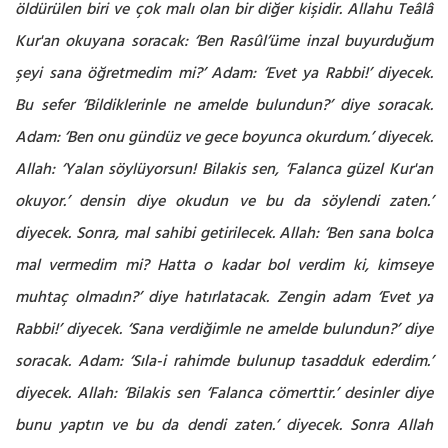
öldürülen biri ve çok malı olan bir diğer kişidir. Allahu Teâlâ
Kur'an okuyana soracak: ‘Ben Rasûl’üme inzal buyurduğum
şeyi sana öğretmedim mi?’ Adam: ‘Evet ya Rabbi!’ diyecek.
Bu sefer ‘Bildiklerinle ne amelde bulundun?’ diye soracak.
Adam: ‘Ben onu gündüz ve gece boyunca okurdum.’ diyecek.
Allah: ‘Yalan söylüyorsun! Bilakis sen, ‘Falanca güzel Kur'an
okuyor.’ densin diye okudun ve bu da söylendi zaten.’
diyecek. Sonra, mal sahibi getirilecek. Allah: ‘Ben sana bolca
mal vermedim mi? Hatta o kadar bol verdim ki, kimseye
muhtaç olmadın?’ diye hatırlatacak. Zengin adam ‘Evet ya
Rabbi!’ diyecek. ‘Sana verdiğimle ne amelde bulundun?’ diye
soracak. Adam: ‘Sıla-i rahimde bulunup tasadduk ederdim.’
diyecek. Allah: ‘Bilakis sen ‘Falanca cömerttir.’ desinler diye
bunu yaptın ve bu da dendi zaten.’ diyecek. Sonra Allah