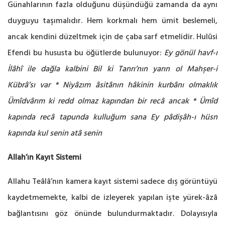
Günahlarının fazla olduğunu düşündüğü zamanda da aynı
duyguyu taşımalıdır. Hem korkmalı hem ümit beslemeli,
ancak kendini düzeltmek için de çaba sarf etmelidir. Hulûsi
Efendi bu hususta bu öğütlerde bulunuyor:
Ey gönül havf-ı
İlâhî ile dağla kalbini
Bil ki Tanrı’nın yarın ol Mahşer-i
Kübrâ’sı var
*
Niyâzım âsitânın hâkinin kurbânı olmaklık
Ümîdvârım ki redd olmaz kapından bir recâ ancak
*
Ümîd
kapında recâ tapunda kulluğum sana
Ey pâdişâh-ı hüsn
kapında kul senin atâ senin
Allah’ın Kayıt Sistemi
Allahu Teâlâ’nın kamera kayıt sistemi sadece dış görüntüyü
kaydetmemekte, kalbi de izleyerek yapılan işte yürek-âzâ
bağlantısını göz önünde bulundurmaktadır. Dolayısıyla