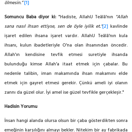
ölmesin.”
[1]
Somuncu Baba diyor ki:
"Hadiste, AllahU Teâlâ'nın
"Allah
sana nasıl ihsan ettiyse, sen de öyle iyilik et."
[2]
kavlinde
işaret edilen ihsana işaret vardır. AllahU Teâlâ'nın kula
ihsanı, kulun ibadetleriyle O'na olan ihsanından öncedir.
Allah'ın kendisine tevfik etmesi suretiyle ihsanda
bulunduğu kimse Allah'a itaat etmek için çabalar. Bu
nedenle talibin, iman makamında ihsan makamını elde
etmek için gayret etmesi gerekir. Çünkü ameli iyi olanın
zannı da güzel olur. İyi amel ise güzel tevfikle gerçekleşir."
Hadisin Yorumu
İnsan hangi alanda olursa olsun bir çaba gösterdikten sonra
emeğinin karşılığını almayı bekler. Nitekim bir ay fabrikada