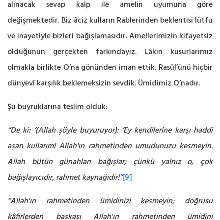
alınacak sevap kalp ile amelin uyumuna göre
değişmektedir. Biz âciz kulların Rablerinden beklentisi lütfu
ve inayetiyle bizleri bağışlamasıdır. Amellerimizin kifayetsiz
olduğunun gerçekten farkındayız. Lâkin kusurlarımız
olmakla birlikte O’na gönünden iman ettik. Rasûl’ünü hiçbir
dünyevî karşılık beklemeksizin sevdik. Ümidimiz O’nadır.
Şu buyruklarına teslim olduk:
“De ki: ‘(Allah şöyle buyuruyor): ‘Ey kendilerine karşı haddi
aşan kullarım! Allah'ın rahmetinden umudunuzu kesmeyin.
Allah bütün günahları bağışlar; çünkü yalnız o, çok
bağışlayıcıdır, rahmet kaynağıdır!”
[9]
“Allah'ın rahmetinden ümidinizi kesmeyin; doğrusu
kâfirlerden başkası Allah'ın rahmetinden ümidini