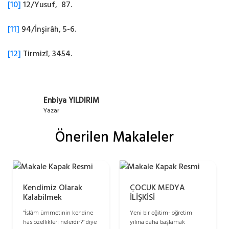
[10]
12/Yusuf, 87.
[11]
94/İnşirâh, 5-6.
[12]
Tirmizî, 3454.
Enbiya YILDIRIM
Yazar
Önerilen Makaleler
Kendimiz Olarak
ÇOCUK MEDYA
Kalabilmek
İLİŞKİSİ
“İslâm ümmetinin kendine
Yeni bir eğitim- öğretim
has özellikleri nelerdir?” diye
yılına daha başlamak