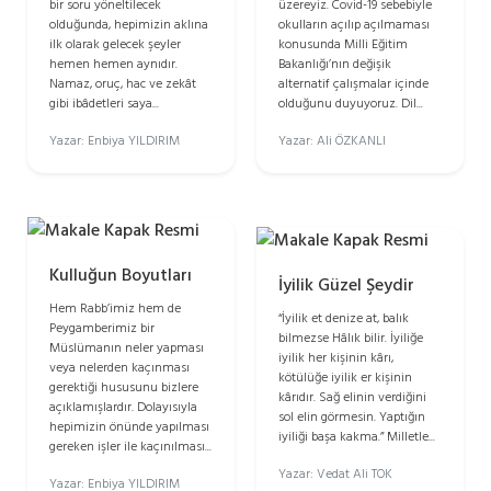
bir soru yöneltilecek
üzereyiz. Covid-19 sebebiyle
olduğunda, hepimizin aklına
okulların açılıp açılmaması
ilk olarak gelecek şeyler
konusunda Milli Eğitim
hemen hemen aynıdır.
Bakanlığı’nın değişik
Namaz, oruç, hac ve zekât
alternatif çalışmalar içinde
gibi ibâdetleri saya...
olduğunu duyuyoruz. Dil...
Yazar: Enbiya YILDIRIM
Yazar: Ali ÖZKANLI
Kulluğun Boyutları
İyilik Güzel Şeydir
Hem Rabb’imiz hem de
“İyilik et denize at, balık
Peygamberimiz bir
bilmezse Hâlık bilir. İyiliğe
Müslümanın neler yapması
iyilik her kişinin kârı,
veya nelerden kaçınması
kötülüğe iyilik er kişinin
gerektiği hususunu bizlere
kârıdır. Sağ elinin verdiğini
açıklamışlardır. Dolayısıyla
sol elin görmesin. Yaptığın
hepimizin önünde yapılması
iyiliği başa kakma.” Milletle...
gereken işler ile kaçınılması...
Yazar: Vedat Ali TOK
Yazar: Enbiya YILDIRIM