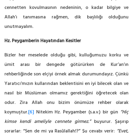
cennetten kovulmasının nedeninin, o kadar bilgiye ve
Allah’ı tanımasına rağmen, dik başlılığı olduğunu
unutmayalım.
Hz. Peygamberin Hayatından Kesitler
Bizler her meselede olduğu gibi, kulluğumuzu korku ve
ümit arası bir dengede götürürken de Kur’an’ın
rehberliğinde son elçiyi örnek almak durumundayız. Çünkü
Yaratıcı’mızın kullarından beklentisini en iyi bilecek olan ve
nasıl bir Müslüman olmamız gerektiğini öğretecek olan
odur. Zira Allah onu bizim önümüze rehber olarak
koymuştur.
[6]
Nitekim Hz. Peygamber (s.a.v.) bir gün
“Hiç
kimse kendi ameliyle cennete girmez.”
buyurur. Şaşırıp
sorarlar: “Sen de mi ya Rasûlallah!?” Şu cevabı verir:
“Evet,