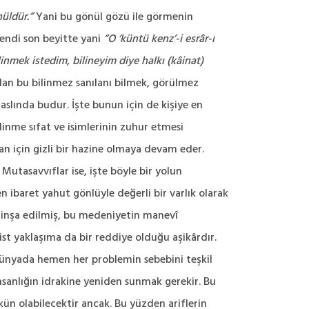
nüldür.”
Yani bu gönül gözü ile görmenin
Efendi son beyitte yani
“
O ‘küntü kenz’-i esrâr-ı
linmek istedim, bilineyim diye halkı (kâinat)
i olan bu bilinmez sanılanı bilmek, görülmez
aslında budur. İşte bunun için de kişiye en
inme sıfat ve isimlerinin zuhur etmesi
an için gizli bir hazine olmaya devam eder.
tasavvıflar ise, işte böyle bir yolun
 ibaret yahut gönlüyle değerli bir varlık olarak
i inşa edilmiş, bu medeniyetin manevî
ist yaklaşıma da bir reddiye olduğu aşikârdır.
 dünyada hemen her problemin sebebini teşkil
nsanlığın idrakine yeniden sunmak gerekir. Bu
ün olabilecektir ancak. Bu yüzden ariflerin