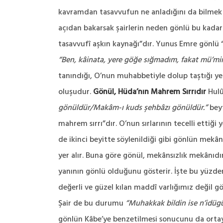
kavramdan tasavvufun ne anladığını da bilmek i
açıdan bakarsak şairlerin neden gönlü bu kadar 
tasavvufî aşkın kaynağı”dır. Yunus Emre gönlü “Ç
“Ben, kâinata, yere göğe sığmadım, fakat mü’min
tanındığı, O’nun muhabbetiyle dolup taştığı yer o
oluşudur.
Gönül, Hüda’nın Mahrem Sırrıdır
Hulûs
gönüldür/Makâm-ı kuds şehbâzı gönüldür.”
beyt
mahrem sırrı”dır. O’nun sırlarının tecelli etti
de ikinci beyitte söylenildiği gibi gönlün mekân
yer alır. Buna göre gönül, mekânsızlık mekânıdı
yanının gönlü olduğunu gösterir. İşte bu yüzden
değerli ve güzel kılan maddî varlığımız değil 
Şair de bu durumu
“Muhakkak bildin ise n’idügü
gönlün Kâbe’ye benzetilmesi sonucunu da ortaya