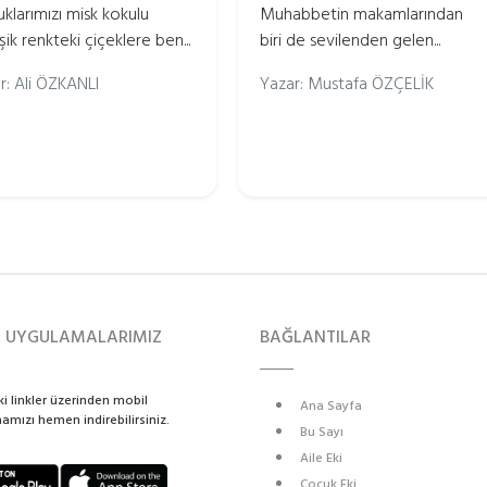
klarımızı misk kokulu
Muhabbetin makamlarından
şik renkteki çiçeklere ben...
biri de sevilenden gelen...
r: Ali ÖZKANLI
Yazar: Mustafa ÖZÇELİK
L UYGULAMALARIMIZ
BAĞLANTILAR
i linkler üzerinden mobil
Ana Sayfa
mızı hemen indirebilirsiniz.
Bu Sayı
Aile Eki
Çocuk Eki