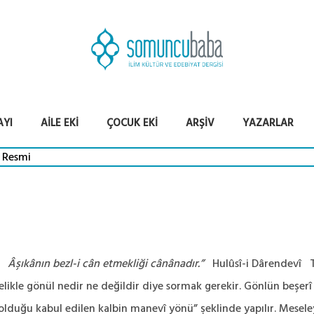
AYI
AILE EKI
ÇOCUK EKI
ARŞIV
YAZARLAR
Âşıkânın bezl-i cân etmekliği cânânadır.”
Hulûsî-i Dârendevî Ta
le gönül nedir ne değildir diye sormak gerekir. Gönlün beşerî d
lduğu kabul edilen kalbin manevî yönü” şeklinde yapılır. Meseleyi