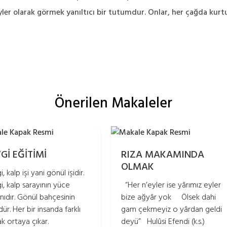
eyler olarak görmek yanıltıcı bir tutumdur. Onlar, her çağda kurtul
Önerilen Makaleler
Gİ EĞİTİMİ
RIZA MAKAMINDA
OLMAK
, kalp işi yani gönül işidir.
i, kalp sarayının yüce
“Her n’eyler ise yârımız eyler
anıdır. Gönül bahçesinin
bize ağyâr yok Ölsek dahi
ür. Her bir insanda farklı
gam çekmeyiz o yârdan geldi
ak ortaya çıkar.
deyü” Hulûsi Efendi (k.s.)