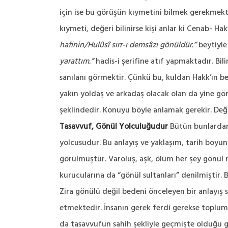
için ise bu görüşün kıymetini bilmek gerekmek
kıymeti, değeri bilinirse kişi anlar ki Cenab- Ha
hafinin/Hulûsî sırr-ı demsâzı gönüldür.”
beytiyle
yarattım.”
hadis-i şerifine atıf yapmaktadır. Bili
sanılanı görmektir. Çünkü bu, kuldan Hakk’ın be
yakın yoldaş ve arkadaş olacak olan da yine gö
şeklindedir. Konuyu böyle anlamak gerekir. Değil
Tasavvuf, Gönül Yolculuğudur
Bütün bunlardan 
yolcusudur. Bu anlayış ve yaklaşım, tarih boyun
görülmüştür. Varoluş, aşk, ölüm her şey gönül 
kurucularına da “gönül sultanları” denilmiştir. 
Zira gönülü değil bedeni önceleyen bir anlayış
etmektedir. İnsanın gerek ferdi gerekse toplums
da tasavvufun sahih şekliyle geçmişte olduğu gi