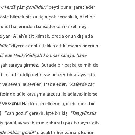
-ı Hudâ şâzı gönüldür.”
beyti buna işaret eder.
e bilmek bir kul için çok ayrıcalıklı, özel bir
önül hallerinden bahsederken iki kelimeyi
e yani Allah’a ait kılmak, orada onun dışında
dür.”
diyerek gönlü Hakk’a ait kılmanın önemini
cellî ede Hakk/Pâdişâh konmaz saraya, hâne
işah saraya girmez. Burada bir başka telmih de
arsında gidip gelmişse benzer bir arayış için
 ve seven ile sevileni ifade eder.
“Kafesde zâr
esinde güle kavuşma arzusu ile ağlayıp inlerse
 ve Gönül
Hakk’ın tecellilerini görebilmek, bir
 “can gözü” gerekir. İşte bir kişi
“Taayyünsüz
iş gönül aynası bütün zuhuratı pak bir ayna gibi
ide enbazı gönül”
olacaktır her zaman. Bunun