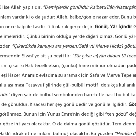
 ise Allah yapısıdır.
“Demişlerdir gönüldür Ka’betu’llâh/Nazargâh
am vardır ki o da şudur: Allah, kalbe/gönle nazar eder. Bunu böyl
n önce kalp ile tasdik fiili olarak gerçekleşir.
Gönül, Yâr İçindir
G
kelimeleridir. Çünkü birinin olduğu yerde diğeri olmaz. Gönlü yâr
yüzden
“Çıkardıkda kamuyu ara yerden/Safâ vü Merve Hicâz’ı gönül
Şemseddin Sivasî’ye ait şu beyittir:
“Sür çıkar ağyârı dilden tâ te
sını çıkar ki Hak tecelli etsin, (çünkü) hane mâmur olmadan pad
eşi Hacer Anamız evladına su aramak için Safa ve Merve Tepeleri 
l ulaşılması Tasavvuf şiirinde gül-bülbül motifi de sıkça kullanılır
dür.”
diyen şair de bülbül sembolünden hareketle nasıl bülbül kaf
 de gönüldür. Kısacası her şey gönüldedir ve gönülle ilgilidir.
Göz
örünmez. Bunun için Yunus Emre’nin dediği gibi “ten gözü” değil
ir göze ihtiyacı olacaktır. O da daima gönül gözüdür. Temizlenm
la Hakk’ı idrak etme imkânı bulmuş olacaktır. Bu yüzden
“Hemişe d