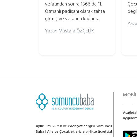
vefatından sonra 1566’da 11.
Çocu
Osmanlı padişahı olarak tahta
deği
çıkmış ve vefatına kadar s...
Yaza
Yazar: Mustafa ÖZÇELİK
MOBİ
Aşağıdak
uygulama
Aylık ilim, kültür ve edebiyat dergisi Somuncu
Baba | Aile ve Çocuk ekleriyle birlikte ücretsiz!