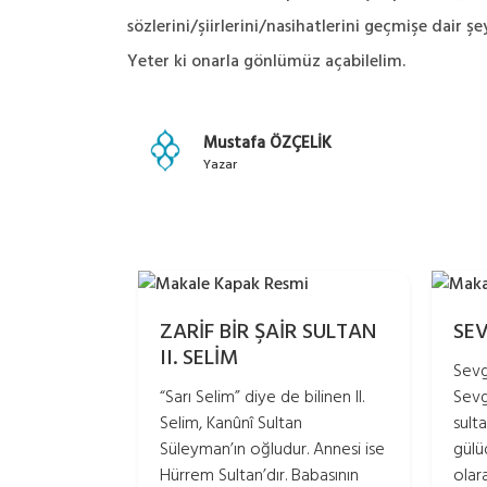
sözlerini/şiirlerini/nasihatlerini geçmişe dair ş
Yeter ki onarla gönlümüz açabilelim.
Mustafa ÖZÇELİK
Yazar
ZARİF BİR ŞAİR SULTAN
SEV
II. SELİM
Sevgi
“Sarı Selim” diye de bilinen II.
Sevg
Selim, Kanûnî Sultan
sult
Süleyman’ın oğludur. Annesi ise
gülüd
Hürrem Sultan’dır. Babasının
olar