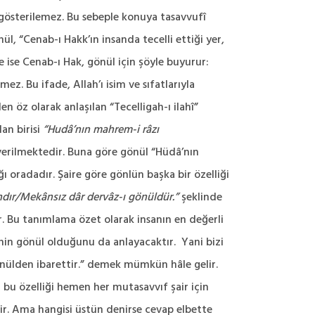
gösterilemez. Bu sebeple konuya tasavvufî
, “Cenab-ı Hakk’ın insanda tecelli ettiği yer,
e ise Cenab-ı Hak, gönül için şöyle buyurur:
. Bu ifade, Allah’ı isim ve sıfatlarıyla
en öz olarak anlaşılan “Tecelligah-ı ilahî”
dan birisi
“Hudâ’nın mahrem-i râzı
i verilmektedir. Buna göre gönül “Hüdâ’nın
 oradadır. Şaire göre gönlün başka bir özelliği
dır/Mekânsız dâr dervâz-ı gönüldür.”
şeklinde
r. Bu tanımlama özet olarak insanın en değerli
rinin gönül olduğunu da anlayacaktır. Yani bizi
önülden ibarettir.” demek mümkün hâle gelir.
 bu özelliği hemen her mutasavvıf şair için
ir. Ama hangisi üstün denirse cevap elbette