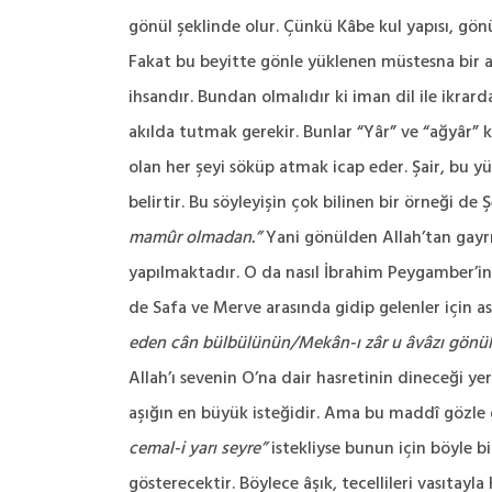
gönül şeklinde olur. Çünkü Kâbe kul yapısı, gönül
Fakat bu beyitte gönle yüklenen müstesna bir anl
ihsandır. Bundan olmalıdır ki iman dil ile ikrarda
akılda tutmak gerekir. Bunlar “Yâr” ve “ağyâr” 
olan her şeyi söküp atmak icap eder. Şair, bu 
belirtir. Bu söyleyişin çok bilinen bir örneği de 
mamûr olmadan.”
Yani gönülden Allah’tan gayrı
yapılmaktadır. O da nasıl İbrahim Peygamber’in 
de Safa ve Merve arasında gidip gelenler için ası
eden cân bülbülünün/Mekân-ı zâr u âvâzı gönül
Allah’ı sevenin O’na dair hasretinin dineceği yer
aşığın en büyük isteğidir. Ama bu maddî gözle g
cemal-i yarı seyre”
istekliyse bunun için böyle b
gösterecektir. Böylece âşık, tecellileri vasıtay