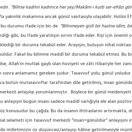
tedir.
“Bilirse kadrini kadrince her şey/Makâm-ı kurb ser-efrâzı gö
k’la yakınlık makamına ancak gönül vasıtasıyla ulaşabilir. Hulûsi 
 bu durumu ifade için bir de
“Bilinmeyen gizli bir hazine idim, bi
ndiği gibi, bu ifade yaratılışın sırrını ifade eder. Kişi için öneml
klediği bir duruma tekabül eder. Arayışın, buluşun nihaî noktası 
nüldür. Fakat bu bilinme maddî bir duruma tekabül etmez. Bu bil
se, Allah’ın mutlak gayb olan hüviyeti ve zâtı itibariyle her zam
sonra anlamamız gereken şudur: Tasavvuf yolu; gönül yoludur. Mu
ca bütün mutasavvıflar tarafından dile getirilmiş, insan gönülden
merkezli anlaşılıp yorumlanmıştır. Böylece bir gönül medeniyet
Bu anlayışın bugün insanı sadece maddî varlığıyla ele alan pozitiv
 söz konusudur bu çağda. Bu da insanın ihtiraslarını artırmakta,
al selameti için tasavvuf merkezli “insan=gönüldür” anlayışını i
bi milletimizin öz düşüncesi/anlayışı hâline getirilmesiyle mümk