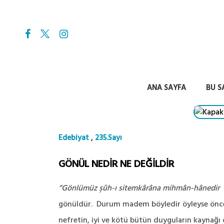
ANA SAYFA
BU S
,
Edebiyat
235.Sayı
GÖNÜL NEDİR NE DEĞİLDİR
“Gönlümüz şûh-ı sitemkârâna mihmân-hânedir
gönüldür. Durum madem böyledir öyleyse öncelik
nefretin, iyi ve kötü bütün duyguların kaynağı o