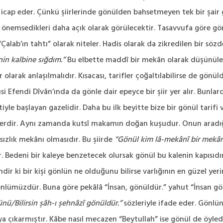
cap eder. Çünkü şiirlerinde gönülden bahsetmeyen tek bir şair 
önemsedikleri daha açık olarak görülecektir. Tasavvufa göre gönül
alab’ın tahtı” olarak niteler. Hadis olarak da zikredilen bir sözd
in kalbine sığdım.”
Bu elbette maddî bir mekân olarak düşünülemez
larak anlaşılmalıdır. Kısacası, tarifler çoğaltılabilirse de gönüld
i Efendi Dîvân’ında da gönle dair epeyce bir şiir yer alır. Bunlar
iyle başlayan gazelidir. Daha bu ilk beyitte bize bir gönül tarif
ği yerdir. Aynı zamanda kutsî makamın doğan kuşudur. Onun aradığı
sızlık mekânı olmasıdır. Bu şiirde
“Gönül kim lâ-mekânî bir mekân
r. Bedeni bir kaleye benzetecek olursak gönül bu kalenin kapısıdı
dir ki bir kişi gönlün ne olduğunu bilirse varlığının en güzel ye
gönlümüzdür. Buna göre pekâlâ “İnsan, gönüldür.” yahut “İnsan g
nü/Bilirsin şâh-ı şehnâzî gönüldür.”
sözleriyle ifade eder. Gönlün
 çıkarmıştır. Kâbe nasıl mecazen “Beytullah” ise gönül de öyled