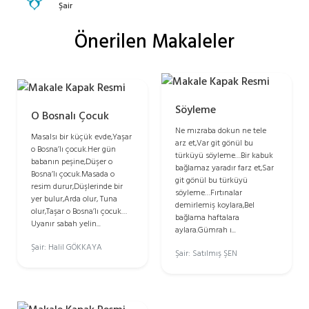
Şair
Önerilen Makaleler
Söyleme
O Bosnalı Çocuk
Ne mızraba dokun ne tele
Masalsı bir küçük evde,Yaşar
arz et,Var git gönül bu
o Bosna’lı çocuk.Her gün
türküyü söyleme…Bir kabuk
babanın peşine,Düşer o
bağlamaz yaradır farz et,Sar
Bosna’lı çocuk.Masada o
git gönül bu türküyü
resim durur,Düşlerinde bir
söyleme…Fırtınalar
yer bulur,Arda olur, Tuna
demirlemiş koylara,Bel
olur,Taşar o Bosna’lı çocuk…
bağlama haftalara
Uyanır sabah yelin...
aylara.Gümrah ı...
Şair: Halil GÖKKAYA
Şair: Satılmış ŞEN