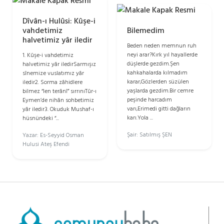
Dîvân-ı Hulûsi: Kûşe-i
vahdetimiz
Bilemedim
halvetimiz yâr iledir
Beden neden memnun ruh
neyi arar?Kırk yıl hayallerde
1. Kûşe-i vahdetimiz
düşlerde gezdim.Şen
halvetimiz yâr iledirSarmışız
kahkahalarda kılmadım
sînemize vuslatımız yâr
karar,Gözlerden süzülen
iledir2. Sorma zâhidlere
yaşlarda gezdim.Bir cemre
bilmez “len terânî” sırrınıTûr-ı
peşinde harcadım
Eymen’de nihân sohbetimiz
varı,Erimedi gitti dağların
yâr iledir3. Okuduk Mushaf-ı
karı.Yola ...
hüsnündeki “...
Şair: Satılmış ŞEN
Yazar: Es-Seyyid Osman
Hulusi Ateş Efendi