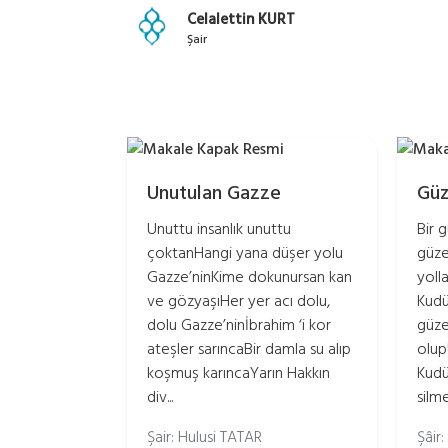
Celalettin KURT
Şair
Unutulan Gazze
Güz
Unuttu insanlık unuttu
Bir 
çoktanHangi yana düşer yolu
güze
Gazze’ninKime dokunursan kan
yoll
ve gözyaşıHer yer acı dolu,
Kudü
dolu Gazze’ninİbrahim ‘i kor
güze
ateşler sarıncaBir damla su alıp
olup
koşmuş karıncaYarın Hakkın
Kudü
div...
silm
Şair: Hulusi TATAR
Şâir