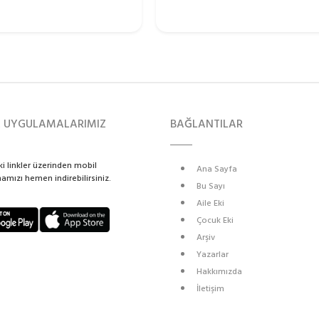
L UYGULAMALARIMIZ
BAĞLANTILAR
i linkler üzerinden mobil
Ana Sayfa
mızı hemen indirebilirsiniz.
Bu Sayı
Aile Eki
Çocuk Eki
Arşiv
Yazarlar
Hakkımızda
İletişim