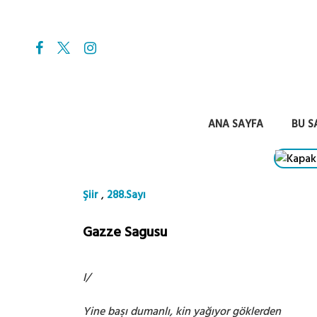
ANA SAYFA
BU S
,
Şiir
288.Sayı
Gazze Sagusu
I/
Yine başı dumanlı, kin yağıyor göklerden