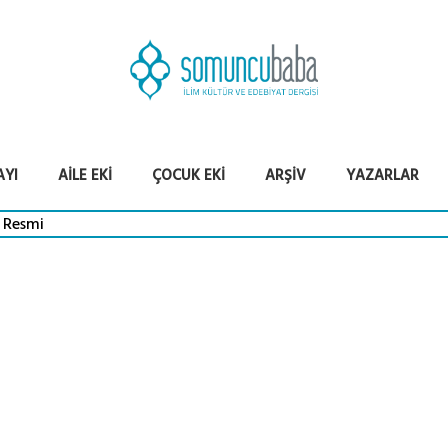
AYI
AILE EKI
ÇOCUK EKI
ARŞIV
YAZARLAR