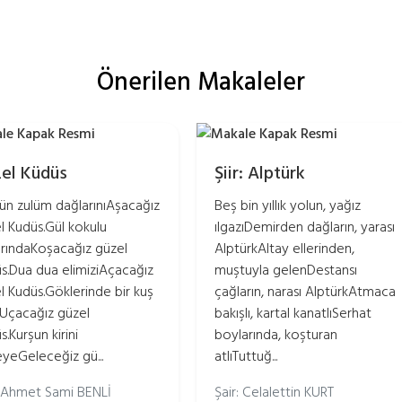
Önerilen Makaleler
el Küdüs
Şiir: Alptürk
gün zulüm dağlarınıAşacağız
Beş bin yıllık yolun, yağız
l Kudüs.Gül kokulu
ılgazıDemirden dağların, yarası
arındaKoşacağız güzel
AlptürkAltay ellerinden,
s.Dua dua elimiziAçacağız
muştuyla gelenDestansı
l Kudüs.Göklerinde bir kuş
çağların, narası AlptürkAtmaca
Uçacağız güzel
bakışlı, kartal kanatlıSerhat
s.Kurşun kirini
boylarında, koşturan
eyeGeleceğiz gü...
atlıTuttuğ...
: Ahmet Sami BENLİ
Şair: Celalettin KURT