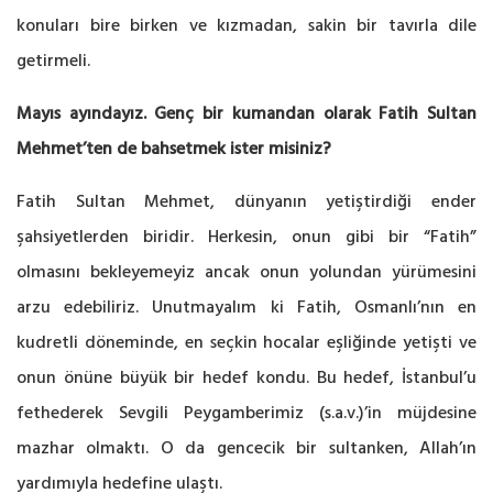
konuları bire birken ve kızmadan, sakin bir tavırla dile
getirmeli.
Mayıs ayındayız. Genç bir kumandan olarak Fatih Sultan
Mehmet’ten de bahsetmek ister misiniz?
Fatih Sultan Mehmet, dünyanın yetiştirdiği ender
şahsiyetlerden biridir. Herkesin, onun gibi bir “Fatih”
olmasını bekleyemeyiz ancak onun yolundan yürümesini
arzu edebiliriz. Unutmayalım ki Fatih, Osmanlı’nın en
kudretli döneminde, en seçkin hocalar eşliğinde yetişti ve
onun önüne büyük bir hedef kondu. Bu hedef, İstanbul’u
fethederek Sevgili Peygamberimiz (s.a.v.)’in müjdesine
mazhar olmaktı. O da gencecik bir sultanken, Allah’ın
yardımıyla hedefine ulaştı.