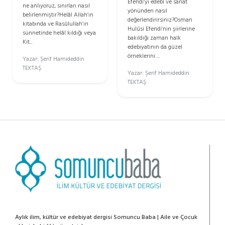
Efendi’yi edebî ve sanat
ne anlıyoruz, sınırları nasıl
yönünden nasıl
belirlenmiştir?Helâl Allah’ın
değerlendirirsiniz?Osman
kitabında ve Rasûlullah’ın
Hulûsi Efendi’nin şiirlerine
sünnetinde helâl kıldığı veya
bakıldığı zaman halk
Kit...
edebiyatının da güzel
örneklerini ...
Yazar: Şerif Hamideddin
TEKTAŞ
Yazar: Şerif Hamideddin
TEKTAŞ
Aylık ilim, kültür ve edebiyat dergisi Somuncu Baba | Aile ve Çocuk