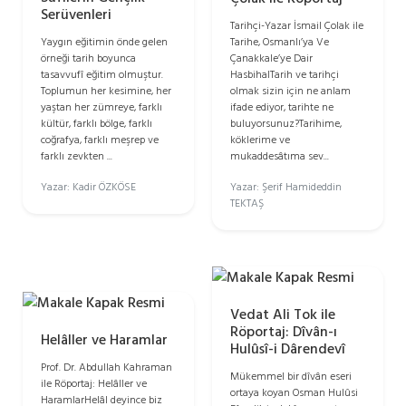
Serüvenleri
Tarihçi-Yazar İsmail Çolak ile
Yaygın eğitimin önde gelen
Tarihe, Osmanlı’ya Ve
örneği tarih boyunca
Çanakkale’ye Dair
tasavvufî eğitim olmuştur.
HasbihalTarih ve tarihçi
Toplumun her kesimine, her
olmak sizin için ne anlam
yaştan her zümreye, farklı
ifade ediyor, tarihte ne
kültür, farklı bölge, farklı
buluyorsunuz?Tarihime,
coğrafya, farklı meşrep ve
köklerime ve
farklı zevkten ...
mukaddesâtıma sev...
Yazar: Kadir ÖZKÖSE
Yazar: Şerif Hamideddin
TEKTAŞ
Vedat Ali Tok ile
Röportaj: Dîvân-ı
Helâller ve Haramlar
Hulûsî-i Dârendevî
Prof. Dr. Abdullah Kahraman
Mükemmel bir dîvân eseri
ile Röportaj: Helâller ve
ortaya koyan Osman Hulûsi
HaramlarHelâl deyince biz