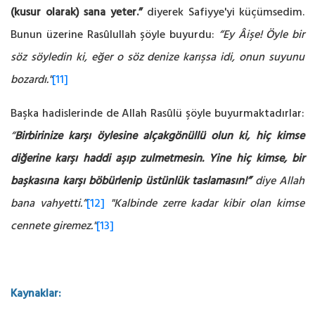
(kusur olarak) sana yeter.”
diyerek Safiyye'yi küçümsedim.
Bunun üzerine Rasûlullah şöyle buyurdu:
“Ey Âişe! Öyle bir
söz söyledin ki, eğer o söz denize karışsa idi, onun suyunu
bozardı."
[11]
Başka hadislerinde de Allah Rasûlü şöyle buyurmaktadırlar:
“
Birbirinize karşı öylesine alçakgönüllü olun ki, hiç kimse
diğerine karşı haddi aşıp zulmetmesin. Yine hiç kimse, bir
başkasına karşı böbürlenip üstünlük taslamasın!”
diye Allah
bana vahyetti.”
[12]
"Kalbinde zerre kadar kibir olan kimse
cennete giremez."
[13]
Kaynaklar: