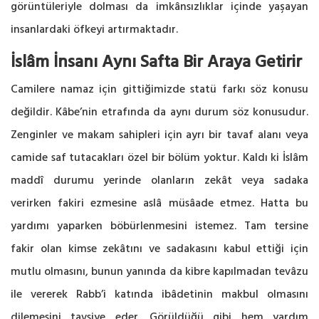
görüntüleriyle dolması da imkânsızlıklar içinde yaşayan
insanlardaki öfkeyi artırmaktadır.
İslâm İnsanı Aynı Safta Bir Araya Getirir
Camilere namaz için gittiğimizde statü farkı söz konusu
değildir. Kâbe’nin etrafında da aynı durum söz konusudur.
Zenginler ve makam sahipleri için ayrı bir tavaf alanı veya
camide saf tutacakları özel bir bölüm yoktur. Kaldı ki İslâm
maddî durumu yerinde olanların zekât veya sadaka
verirken fakiri ezmesine aslâ müsâade etmez. Hatta bu
yardımı yaparken böbürlenmesini istemez. Tam tersine
fakir olan kimse zekâtını ve sadakasını kabul ettiği için
mutlu olmasını, bunun yanında da kibre kapılmadan tevâzu
ile vererek Rabb’i katında ibâdetinin makbul olmasını
dilemesini tavsiye eder. Görüldüğü gibi hem yardım