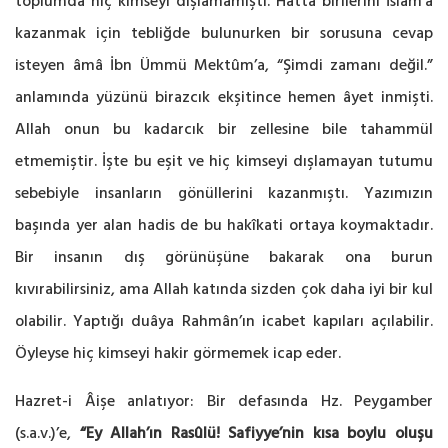
toplumda hiç kimseyi dışlamamıştı. Hatta birilerini İslâm’a
kazanmak için tebliğde bulunurken bir sorusuna cevap
isteyen âmâ İbn Ümmü Mektûm’a, “Şimdi zamanı değil.”
anlamında yüzünü birazcık ekşitince hemen âyet inmişti.
Allah onun bu kadarcık bir zellesine bile tahammül
etmemiştir. İşte bu eşit ve hiç kimseyi dışlamayan tutumu
sebebiyle insanların gönüllerini kazanmıştı. Yazımızın
başında yer alan hadis de bu hakîkati ortaya koymaktadır.
Bir insanın dış görünüşüne bakarak ona burun
kıvırabilirsiniz, ama Allah katında sizden çok daha iyi bir kul
olabilir. Yaptığı duâya Rahmân’ın icabet kapıları açılabilir.
Öyleyse hiç kimseyi hakir görmemek icap eder.
Hazret-i Âişe anlatıyor: Bir defasında Hz. Peygamber
(s.a.v.)’e,
“Ey Allah’ın Rasûlü! Safiyye’nin kısa boylu oluşu