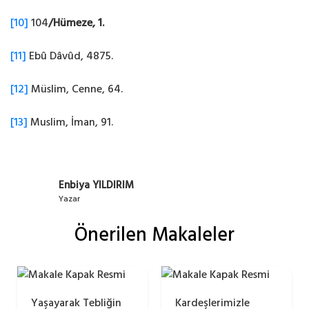
[10]
104
/Hümeze, 1.
[11]
Ebû Dâvûd, 4875.
[12]
Müslim, Cenne, 64.
[13]
Muslim, İman, 91.
Enbiya YILDIRIM
Yazar
Önerilen Makaleler
Yaşayarak Tebliğin
Kardeşlerimizle