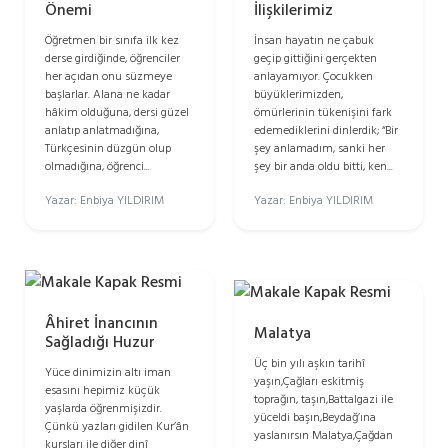
Önemi
İlişkilerimiz
Öğretmen bir sınıfa ilk kez
İnsan hayatın ne çabuk
derse girdiğinde, öğrenciler
geçip gittiğini gerçekten
her açıdan onu süzmeye
anlayamıyor. Çocukken
başlarlar. Alana ne kadar
büyüklerimizden,
hâkim olduğuna, dersi güzel
ömürlerinin tükenişini fark
anlatıp anlatmadığına,
edemediklerini dinlerdik; “Bir
Türkçesinin düzgün olup
şey anlamadım, sanki her
olmadığına, öğrenci...
şey bir anda oldu bitti, ken...
Yazar: Enbiya YILDIRIM
Yazar: Enbiya YILDIRIM
Âhiret İnancının
Malatya
Sağladığı Huzur
Üç bin yılı aşkın tarihî
Yüce dinimizin altı iman
yaşın,Çağları eskitmiş
esasını hepimiz küçük
toprağın, taşın,Battalgazi ile
yaşlarda öğrenmişizdir.
yüceldi başın,Beydağ’ına
Çünkü yazları gidilen Kur’ân
yaslanırsın Malatya,Çağdan
kursları ile diğer dinî