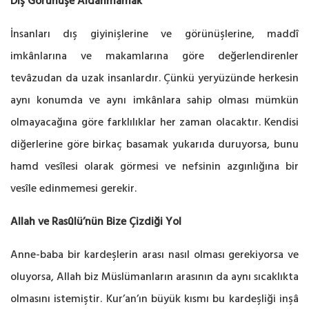
Dış Görünüşe Aldanmamak
İnsanları dış giyinişlerine ve görünüşlerine, maddî
imkânlarına ve makamlarına göre değerlendirenler
tevâzudan da uzak insanlardır. Çünkü yeryüzünde herkesin
aynı konumda ve aynı imkânlara sahip olması mümkün
olmayacağına göre farklılıklar her zaman olacaktır. Kendisi
diğerlerine göre birkaç basamak yukarıda duruyorsa, bunu
hamd vesîlesi olarak görmesi ve nefsinin azgınlığına bir
vesîle edinmemesi gerekir.
Allah ve Rasûlü’nün Bize Çizdiği Yol
Anne-baba bir kardeşlerin arası nasıl olması gerekiyorsa ve
oluyorsa, Allah biz Müslümanların arasının da aynı sıcaklıkta
olmasını istemiştir. Kur’an’ın büyük kısmı bu kardeşliği inşâ