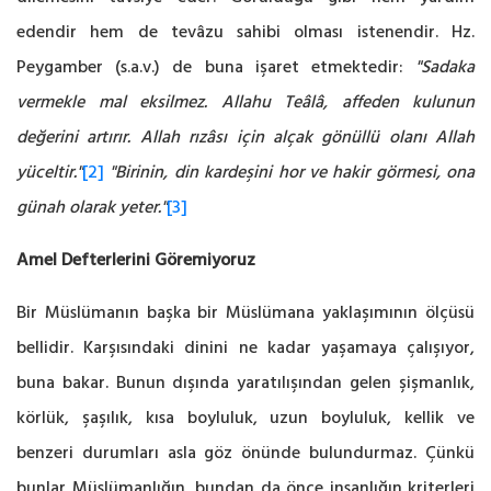
edendir hem de tevâzu sahibi olması istenendir. Hz.
Peygamber (s.a.v.) de buna işaret etmektedir:
"Sadaka
vermekle mal eksilmez. Allahu Teâlâ, affeden kulunun
değerini artırır. Allah rızâsı için alçak gönüllü olanı Allah
yüceltir."
[2]
"Birinin, din kardeşini hor ve hakir görmesi, ona
günah olarak yeter."
[3]
Amel Defterlerini Göremiyoruz
Bir Müslümanın başka bir Müslümana yaklaşımının ölçüsü
bellidir. Karşısındaki dinini ne kadar yaşamaya çalışıyor,
buna bakar. Bunun dışında yaratılışından gelen şişmanlık,
körlük, şaşılık, kısa boyluluk, uzun boyluluk, kellik ve
benzeri durumları asla göz önünde bulundurmaz. Çünkü
bunlar Müslümanlığın, bundan da önce insanlığın kriterleri