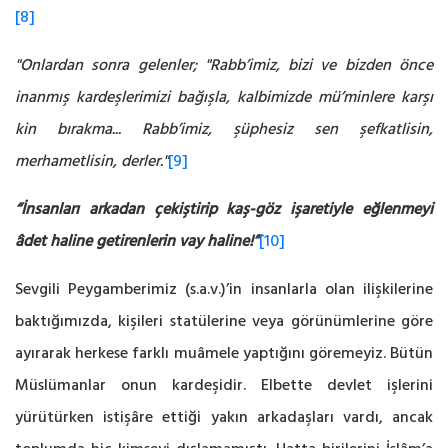
[8]
"Onlardan sonra gelenler; "Rabb’imiz, bizi ve bizden önce
inanmış kardeş­lerimizi bağışla, kalbimizde mü’minlere karşı
kin bırakma... Rabb’imiz, şüphesiz sen şefkatlisin,
merhametlisin, derler."
[9]
“İnsanları arkadan çekiştirip kaş-göz işaretiyle eğlenmeyi
âdet haline getirenlerin vay haline!”
[10]
Sevgili Peygamberimiz (s.a.v.)’in insanlarla olan ilişkilerine
baktığımızda, kişileri statülerine veya görünümlerine göre
ayırarak herkese farklı muâmele yaptığını göremeyiz. Bütün
Müslümanlar onun kardeşidir. Elbette devlet işlerini
yürütürken istişâre ettiği yakın arkadaşları vardı, ancak