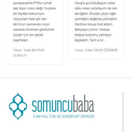
oynayacaktık?!”“Dur şimdi
Sevgili günlük,Bugün neler
beş taşın sırası değil. Kuşlara
oldu neler, anlatayım da sen
bir faydan dokunsun
de öğren. Okulda çıkan öğle
istiyorsan hadi gel sen
yemeğini beğenip yemedim.
de.Uzun zamandır, kışın
Kantine koşup tost aldım.
sokakta titrerken gördükleri
Bahçeye çıktım. Dolaşa
kuşlar için bir şeyler
dolaşa tostumu yemeye
yapmalar...
başladım. Tam o sır...
Yazar: Seda BAYRAK
Yazar: Sibel UNUR ÖZDEMİR
DURGUT