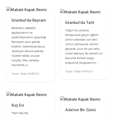
İstanbul’da Bayram
İstanbul’da Tatil
Bereketin, ibadetin,
Yoğun bir çalışma
paylaşmanın ve
temposuyla geçen eğitim
yardımlaşmanın yaşandığı
yılının ardından son ders
Ramazan ayını geride
zilinin çalmasıyla verimli
bıraktık. Geleneksel davul
geçecek uzun bir yaz tatili
sesleriyle sahura kalkıldı,
sizleri bekliyor. Bu dönem yıl
niyetler edildi, oruçlar
boyunca biriken kaygı,
tutuldu. İftar sofraları
yorgunluk duygularının ...
hazırlandı, ö...
Yazar: Erdal KARASU
Yazar: Erdal KARASU
Kuş Evi
Ada’nın Bir Günü
“Hani beş taş