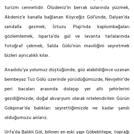
turizm cennetidir. Ölüdeniz’in berrak sularında yüzmek,
Akdeniz’e kanalla bağlanan Köyceğiz Göl’ünde, Dalyan’da
sandalla gezmek, İztuzu Plajı’nda kaplumbağaları
gözlemlemek, Isparta’da gül ve lavanta tarlalarında
fotoğraf çekmek, Salda Gölü’nün maviliğini seyretmek
bizleri ayrıcalıklı kılar.
Anadolu’ya yolumuz düştüğünde, göz alabildiğince uzanan
bembeyaz Tuz Gölü üzerinde yürüdüğümüzde, Nevşehir’de
peri bacaları arasında dolaşıp yer altı şehirlerini
gezdiğimizde, doğal akvaryum olarak nitelendirilen Gürün
Gökpınar’da balıkları seyrettiğimizde ne kadar şanslı
olduğumuzu anlarız.
Urfa’da Balıklı Göl, bilinen en eski yapı Göbeklitepe, toprağı