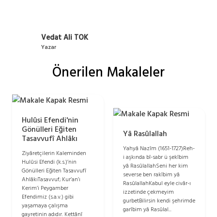
Vedat Ali TOK
Yazar
Önerilen Makaleler
Hulûsi Efendi'nin
Gönülleri Eğiten
Yâ Rasûlallah
Tasavvufî Ahlâkı
Yahyâ Nazîm (1651-1727)Reh-
Ziyâretçilerin Kaleminden
i aşkında bî-sabr ü şekîbim
Hulûsi Efendi (k.s.)’nin
yâ RasûlallahSeni her kim
Gönülleri Eğiten Tasavvufî
severse ben rakîbim yâ
AhlâkıTasavvuf; Kur’an’ı
RasûlallahKabul eyle civâr-ı
Kerim’i Peygamber
izzetinde çekmeyim
Efendimiz (s.a.v.) gibi
gurbetBilirsin kendi şehrimde
yaşamaya çalışma
garîbim yâ Rasûlal...
gayretinin adıdır. Kettânî