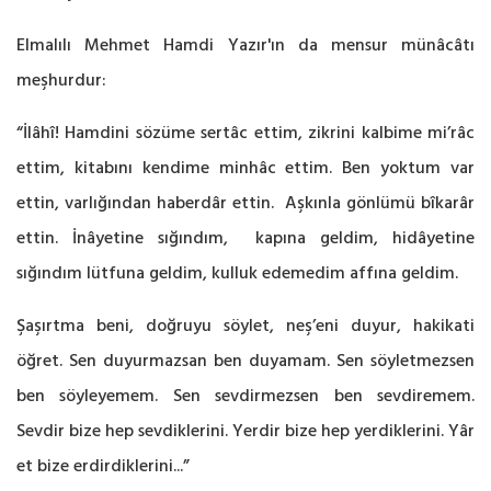
Elmalılı Mehmet Hamdi Yazır'ın da mensur münâcâtı
meşhurdur:
“İlâhî! Hamdini sözüme sertâc ettim, zikrini kalbime mi’râc
ettim, kitabını kendime minhâc ettim. Ben yoktum var
ettin, varlığından haberdâr ettin. Aşkınla gönlümü bîkarâr
ettin. İnâyetine sığındım, kapına geldim, hidâyetine
sığındım lütfuna geldim, kulluk edemedim affına geldim.
Şaşırtma beni, doğruyu söylet, neş’eni duyur, hakikati
öğret. Sen duyurmazsan ben duyamam. Sen söyletmezsen
ben söyleyemem. Sen sevdirmezsen ben sevdiremem.
Sevdir bize hep sevdiklerini. Yerdir bize hep yerdiklerini. Yâr
et bize erdirdiklerini...”