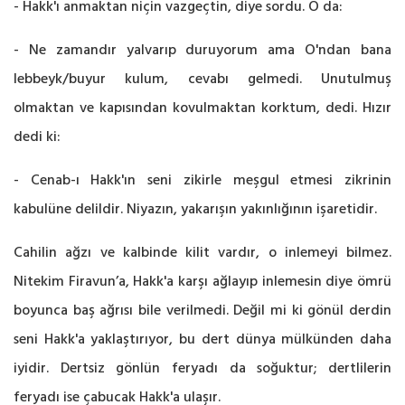
- Hakk'ı anmaktan niçin vazgeçtin, diye sordu. O da:
- Ne zamandır yalvarıp duruyorum ama O'ndan bana
lebbeyk/buyur kulum, cevabı gelmedi. Unutulmuş
olmaktan ve kapısından kovulmaktan korktum, dedi. Hızır
dedi ki:
- Cenab-ı Hakk'ın seni zikirle meşgul etmesi zikrinin
kabulüne delildir. Niyazın, yakarışın yakınlığının işaretidir.
Cahilin ağzı ve kalbinde kilit vardır, o inlemeyi bilmez.
Nitekim Firavun’a, Hakk'a karşı ağlayıp inlemesin diye ömrü
boyunca baş ağrısı bile verilmedi. Değil mi ki gönül derdin
seni Hakk'a yaklaştırıyor, bu dert dünya mülkünden daha
iyidir. Dertsiz gönlün feryadı da soğuktur; dertlilerin
feryadı ise çabucak Hakk'a ulaşır.