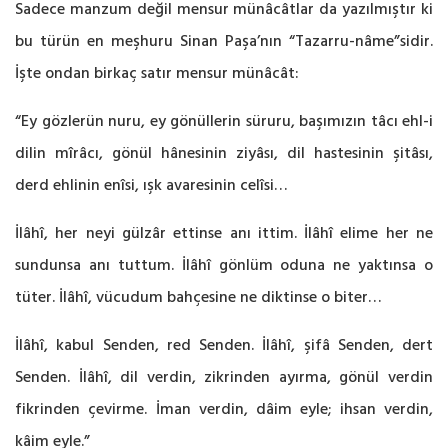
Sadece manzum değil mensur münâcâtlar da yazılmıştır ki
bu türün en meşhuru Sinan Paşa’nın “Tazarru-nâme”sidir.
İşte ondan birkaç satır mensur münâcât:
“Ey gözlerün nuru, ey gönüllerin süruru, başımızın tâcı ehl-i
dilin mîrâcı, gönül hânesinin ziyâsı, dil hastesinin şitâsı,
derd ehlinin enîsi, ışk avaresinin celîsi…
İlâhî, her neyi gülzâr ettinse anı ittim. İlâhî elime her ne
sundunsa anı tuttum. İlâhî gönlüm oduna ne yaktınsa o
tüter. İlâhî, vücudum bahçesine ne diktinse o biter…
İlâhî, kabul Senden, red Senden. İlâhî, şifâ Senden, dert
Senden. İlâhî, dil verdin, zikrinden ayırma, gönül verdin
fikrinden çevirme. İman verdin, dâim eyle; ihsan verdin,
kâim eyle.”