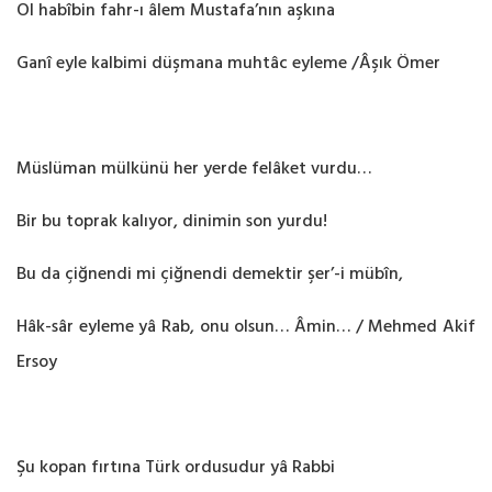
Ol habîbin fahr-ı âlem Mustafa’nın aşkına
Ganî eyle kalbimi düşmana muhtâc eyleme /Âşık Ömer
Müslüman mülkünü her yerde felâket vurdu…
Bir bu toprak kalıyor, dinimin son yurdu!
Bu da çiğnendi mi çiğnendi demektir şer’-i mübîn,
Hâk-sâr eyleme yâ Rab, onu olsun… Âmin… / Mehmed Akif
Ersoy
Şu kopan fırtına Türk ordusudur yâ Rabbi