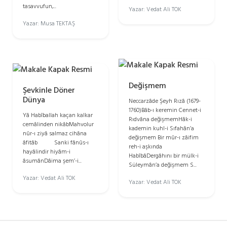
tasavvufun,...
Yazar: Vedat Ali TOK
Yazar: Musa TEKTAŞ
Değişmem
Şevkinle Döner
Dünya
Neccarzâde Şeyh Rızâ (1679-
1760)Bâb-ı keremin Cennet-i
Yâ Habîballah kaçan kalkar
Rıdvâna değişmemHâk-i
cemâlinden nikâbMahvolur
kademin kuhl-i Sıfahân’a
nûr-ı ziyâ salmaz cihâna
değişmem Bir mûr-ı zâifim
âfitâb Sanki fânûs-ı
reh-i aşkında
hayâlindir hiyâm-i
HabîbâDergâhını bir mülk-i
âsumânDâima şem’-i...
Süleymân’a değişmem S...
Yazar: Vedat Ali TOK
Yazar: Vedat Ali TOK