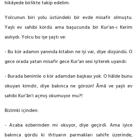
hikâyede birlikte takip edelim:
Yolcunun biri yolu üstündeki bir evde misafir olmuştu.
Yaşlı ev sahibi kördü ama başucunda bir Kur'an-ı Kerim
asılıydı. Yolcu bu işe şaştı ve:
- Bu kör adamın yanında kitabın ne işi var, diye düşündü. O
gece orada yatan misafir gece Kur'an sesi işiterek uyandı:
- Burada benimle o kör adamdan başkası yok. O hâlde bunu
okuyan kimdir, diye bakınca ne görsün! Âmâ ve yaşlı ev
sahibi Kur'ân'ı açmış okumuyor mu?!
Bizimki içinden:
- Acaba ezberinden mi okuyor, diye geçirdi. Ama iyice
bakınca gördü ki ihtiyarın parmakları sahife üzerinde,