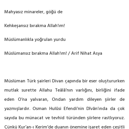
Mahyasız minareler, göğü de
Kehkeşansız bırakma Allah'ım!
Müslümanlıkla yoğrulan yurdu
Müslümansız bırakma Allah'ım! / Arif Nihat Asya
Müslüman Türk şairleri Divan çapında bir eser oluştururken
mutlak surette Allahu Teâlâ’nın varlığını, birliğini ifade
eden O’na yalvaran, Ondan yardım dileyen şiirler de
yazmışlardır. Osman Hulûsi Efendi’nin Dîvân’ında da çok
sayıda bu münacat ve tevhid türünden şiirlere rastlıyoruz.
Çünkü Kur’an-ı Kerim’de duanın önemine işaret eden çeşitli