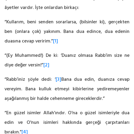
âyetler vardır. İşte onlardan birkaçı:
“Kullarım, beni senden sorarlarsa, (bilsinler ki), gerçekten
ben (onlara çok) yakınım. Bana dua edince, dua edenin
duasına cevap veririm.”
[1]
“(Ey Muhammed!) De ki: ‘Duanız olmasa Rabb’im size ne
diye değer versin!”
[2]
“Rabb’iniz şöyle dedi: ‘
[3]
Bana dua edin, duanıza cevap
vereyim. Bana kulluk etmeyi kibirlerine yediremeyenler
aşağılanmış bir halde cehenneme gireceklerdir.”
“En güzel isimler Allah'ındır. O'na o güzel isimleriyle dua
edin ve O'nun isimleri hakkında gerçeği çarpıtanları
bırakın.”
[4]