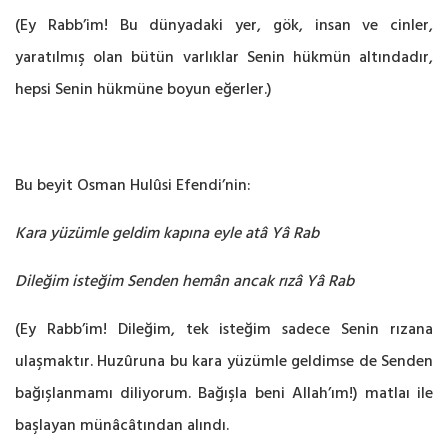
(Ey Rabb’im! Bu dünyadaki yer, gök, insan ve cinler,
yaratılmış olan bütün varlıklar Senin hükmün altındadır,
hepsi Senin hükmüne boyun eğerler.)
Bu beyit Osman Hulûsi Efendi’nin:
Kara yüzümle geldim kapına eyle atâ Yâ Rab
Dileğim isteğim Senden hemân ancak rızâ Yâ Rab
(Ey Rabb’im! Dileğim, tek isteğim sadece Senin rızana
ulaşmaktır. Huzûruna bu kara yüzümle geldimse de Senden
bağışlanmamı diliyorum. Bağışla beni Allah’ım!) matlaı ile
başlayan münâcâtından alındı.