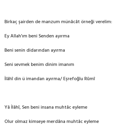
Birkaç şairden de manzum münâcât örneği verelim:
Ey Allah'ım beni Senden ayırma
Beni senin didarından ayırma
Seni sevmek benim dinim imanım
İlâhî din ü imandan ayırma/ Eşrefoğlu Rûmî
Yâ İlâhî, Sen beni insana muhtâc eyleme
Olur olmaz kimseye merdâna muhtâc eyleme