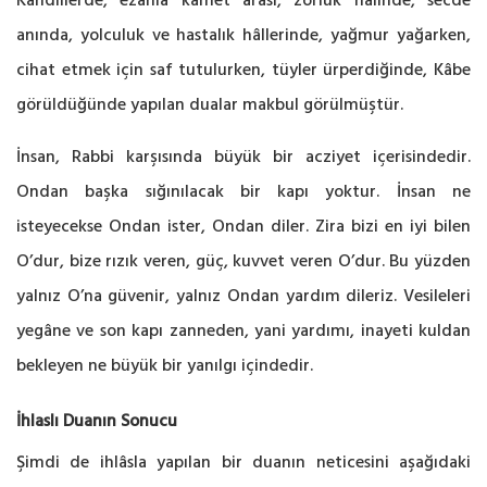
Kandillerde, ezanla kamet arası, zorluk hâlinde, secde
anında, yolculuk ve hastalık hâllerinde, yağmur yağarken,
cihat etmek için saf tutulurken, tüyler ürperdiğinde, Kâbe
görüldüğünde yapılan dualar makbul görülmüştür.
İnsan, Rabbi karşısında büyük bir acziyet içerisindedir.
Ondan başka sığınılacak bir kapı yoktur. İnsan ne
isteyecekse Ondan ister, Ondan diler. Zira bizi en iyi bilen
O’dur, bize rızık veren, güç, kuvvet veren O’dur. Bu yüzden
yalnız O’na güvenir, yalnız Ondan yardım dileriz. Vesileleri
yegâne ve son kapı zanneden, yani yardımı, inayeti kuldan
bekleyen ne büyük bir yanılgı içindedir.
İhlaslı Duanın Sonucu
Şimdi de ihlâsla yapılan bir duanın neticesini aşağıdaki