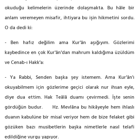
okuduğu kelimelerin üzerinde dolaşmakta. Bu hâle bir
anlam veremeyen misafir, ihtiyara bu işin hikmetini sordu.
O da dedi ki:
- Ben hafız değilim ama Kur'ân aşığıyım. Gözlerimi
kaybedince en çok Kur'ân'dan mahrum kaldığıma üzüldüm
ve Cenab-ı Hakk'a:
- Ya Rabbi, Senden başka şey istemem. Ama Kur'ân'ı
okuyabilmem için gözlerime geçici olarak nur ihsan eyle,
diye dua ettim. Hak Teâlâ duamı çevirmedi. İşte senin
gördüğün budur. Hz. Mevlâna bu hikâyeyle hem ihlaslı
duanın kabulüne bir misal veriyor hem de bize felaket gibi
gözüken bazı musibetlerin başka nimetlerle nasıl telafi
edildiğine vurgu yapıyor.