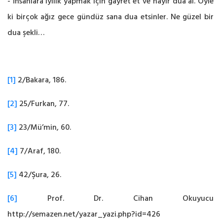
- İnsanlara iyilik yapmak için gayret et ve hayır dua al. Öyle
ki birçok ağız gece gündüz sana dua etsinler. Ne güzel bir
dua şekli…
[1]
2/Bakara, 186.
[2]
25/Furkan, 77.
[3]
23/Mü’min, 60.
[4]
7/Araf, 180.
[5]
42/Şura, 26.
[6]
Prof. Dr. Cihan Okuyucu
http://semazen.net/yazar_yazi.php?id=426