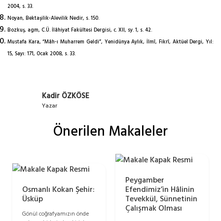
2004, s. 33.
Noyan, Bektaşilik-Alevilik Nedir, s. 150.
Bozkuş, agm, C.Ü. İlâhiyat Fakültesi Dergisi, c. XII, sy. 1, s. 42.
Mustafa Kara, “Mâh-ı Muharrem Geldi”, Yenidünya Aylık, İlmî, Fikrî, Aktüel Dergi, Yıl:
15, Sayı: 171, Ocak 2008, s. 33.
Kadir ÖZKÖSE
Yazar
Önerilen Makaleler
Peygamber
Osmanlı Kokan Şehir:
Efendimiz’in Hâlinin
Üsküp
Tevekkül, Sünnetinin
Çalışmak Olması
Gönül coğrafyamızın önde