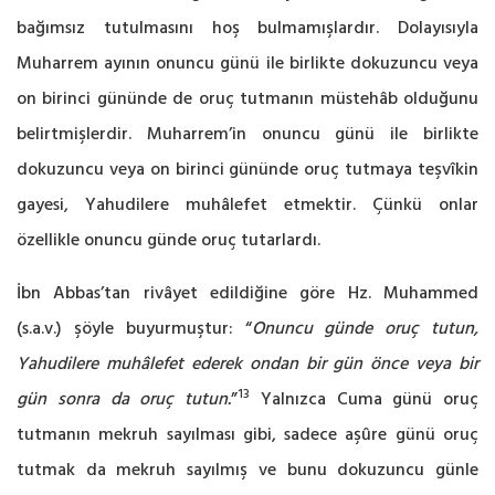
bağımsız tutulmasını hoş bulmamışlardır. Dolayısıyla
Muharrem ayının onuncu günü ile birlikte dokuzuncu veya
on birinci gününde de oruç tutmanın müstehâb olduğunu
belirtmişlerdir. Muharrem’in onuncu günü ile birlikte
dokuzuncu veya on birinci gününde oruç tutmaya teşvîkin
gayesi, Yahudilere muhâlefet etmektir. Çünkü onlar
özellikle onuncu günde oruç tutarlardı.
İbn Abbas’tan rivâyet edildiğine göre Hz. Muhammed
(s.a.v.) şöyle buyurmuştur: “
Onuncu günde oruç tutun,
Yahudilere muhâlefet ederek ondan bir gün önce veya bir
13
gün sonra da oruç tutun.
”
Yalnızca Cuma günü oruç
tutmanın mekruh sayılması gibi, sadece aşûre günü oruç
tutmak da mekruh sayılmış ve bunu dokuzuncu günle