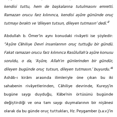
kendisi tuttu, hem de başkalarına tutulmasını emretti.
Ramazan orucu farz kılınınca, kendisi aşûre gününde oruç
7
tutmayı bıraktı ve ‘dileyen tutsun, dileyen tutmasın’ dedi.”
Abdullah b. Ömer’in aynı konudaki rivâyeti ise şöyledir:
“Aşûre C
âhiliye
Devri insanlarının oruç tuttuğu bir gündü.
Fakat ramazan orucu farz kılınınca Rasûlullah’a aşûre konusu
soruldu, o da, ‘Aşûre, Allah’ın günlerinden bir gündür,
8
dileyen bugünde oruç tutsun, dileyen tutmasın.’ buyurdu.”
Ashâb-ı kirâm arasında ilimleriyle öne çıkan bu iki
sahabenin rivâyetlerinden, Câhiliye devrinde, Kureyş’in
bugüne saygı duyduğu, Kâbe’nin örtüsünü bugünde
değiştirdiği ve ona tam saygı duymalarının bir nişânesi
olarak da bu günde oruç tuttukları, Hz. Peygamber (s.a.v.)’in