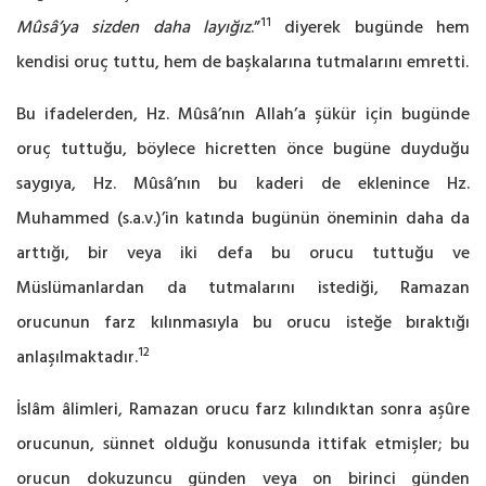
11
Mûsâ’ya sizden daha layığız
.”
diyerek bugünde hem
kendisi oruç tuttu, hem de başkalarına tutmalarını emretti.
Bu ifadelerden, Hz. Mûsâ’nın Allah’a şükür için bugünde
oruç tuttuğu, böylece hicretten önce bugüne duyduğu
saygıya, Hz. Mûsâ’nın bu kaderi de eklenince Hz.
Muhammed (s.a.v.)’in katında bugünün öneminin daha da
arttığı, bir veya iki defa bu orucu tuttuğu ve
Müslümanlardan da tutmalarını istediği, Ramazan
orucunun farz kılınmasıyla bu orucu isteğe bıraktığı
12
anlaşılmaktadır.
İslâm âlimleri, Ramazan orucu farz kılındıktan sonra aşûre
orucunun, sünnet olduğu konusunda ittifak etmişler; bu
orucun dokuzuncu günden veya on birinci günden