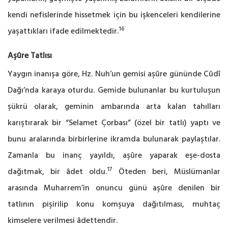
kendi nefislerinde hissetmek için bu işkenceleri kendilerine
16
yaşattıkları ifade edilmektedir.
Aşûre Tatlısı
Yaygın inanışa göre, Hz. Nuh’un gemisi aşûre gününde Cûdî
Dağı’nda karaya oturdu. Gemide bulunanlar bu kurtuluşun
şükrü olarak, geminin ambarında arta kalan tahılları
karıştırarak bir “Selamet Çorbası” (özel bir tatlı) yaptı ve
bunu aralarında birbirlerine ikramda bulunarak paylaştılar.
Zamanla bu inanç yayıldı, aşûre yaparak eşe-dosta
17
dağıtmak, bir âdet oldu.
Öteden beri, Müslümanlar
arasında Muharrem’in onuncu günü aşûre denilen bir
tatlının pişirilip konu komşuya dağıtılması, muhtaç
kimselere verilmesi âdettendir.