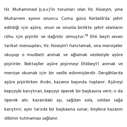
Hz. Muhammed (s.a.v.)’in torunları olan Hz. Hüseyin, yine
Muharrem ayının onuncu Cuma günü Kerbelâ’da şehit
edildiği için aşûre, onun ve onunla birlikte şehit olanların
18
rûhu için pişirilir ve dağıtılır olmuştur.
Ehli beyti seven
tarikat mensupları, Hz. Hüseyin’i hatırlamak, ona mersiyeler
okuyup o musîbeti anmak ve ağlamak vesilesiyle aşûre
pişirirler. Bektaşîler aşûre pişirmeyi Ehlibeyt’i anmak ve
mersiye okumak için bir vesîle edinmişlerdir. Dergâhlarda
aşûre pişirilirken ihvân, kazanın başında toplanır. Aşûreyi
kepçeyle karıştıran, kepçeyi öperek bir başkasına verir; o da
öperek alır; kazandaki aşı, sağdan sola, soldan sağa
karıştırır; aynı tarzda bir başkasına sunar; böylece kazanın
dibinin tutmaması sağlanır.