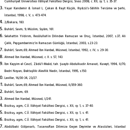
Cumhuriyet Üniversitesi İlâhiyat Fakültesi Dergisi, Sivas 2008, c. XII, sy. 1, s. 35-37.
Yaşar Kandemir & İsmail L. Çakan & Raşit Küçük, Riyâzü’s-Sâlihîn Tercüme ve Şerhi,
İstanbul, 1998, c. V, s. 473-474.
2/Bakara, 183.
Buhârî, Savm, 9; Müslim, Sıyâm, 161.
Selahattin Yıldırım, Resûlullah’ın Dilinden Ramazan ve Oruç, İstanbul, 2007, s.37; Ali
Çelik, Peygamberimiz’in Ramazan Günlüğü, İstanbul, 2003, s.23-23.
Buhârî, Savm,69; Ahmed İbn Hanbel, Müsned, İstanbul, 1992, c. IV, s. 29-30.
Ahmed İbn Hanbel, Müsned, c. II. s. 57, 143.
İbn Kayyim el-Cevzî, Zâdü’l-Meâd, tah. Şuayb–Abdulkadir Arnavut, Kuveyt, 1994, II/70;
Bedri Noyan, Bektaşîlik-Alevîlik Nedir, İstanbul, 1995, s.150.
Leviller, 16/30-34, 23/27.
Buhârî, Savm,69; Ahmed İbn Hanbel, Müsned, II/359-360.
Buhârî, Savm, 69.
Ahmed İbn Hanbel, Müsned, I/241.
Bozkuş, agm, C.Ü. İlâhiyat Fakültesi Dergisi, c. XII, sy. 1, s. 37-40.
Bozkuş, agm, C.Ü. İlâhiyat Fakültesi Dergisi, c. XII, sy. 1, s. 41.
Bozkuş, agm, C.Ü. İlâhiyat Fakültesi Dergisi, c. XII, sy. 1, s. 41.
Abdülbaki Gölpınarlı, Tasavvuftan Dilimize Geçen Deyimler ve Atasözleri, İstanbul