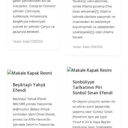
gelen şehirlerinden biri de
Tevekkül; vekil edinmek,
Üsküp’dür. Üsküp bir Osmanlı
işinde Allah’a güvenip O’na
şehridir. Camisiyle,
itiraz etmemek[1], Allah’ın
kubbesiyle, minaresiyle,
katında olanlara yapışmak ve
dergâhıyla mâneviyatı
insanlardan bir beklentiye
yüksek bir şehirdir. Çarşısı ve
koyulmamak ve sebeplerden
pazarıyla bereketl...
uzaklaşarak[2], işleri Allah’a
havale...
Yazar: Kadir ÖZKÖSE
Yazar: Kadir ÖZKÖSE
Sünbüliyye
Beşiktaşlı Yahyâ
Tarîkatının Pîri
Efendi
Sünbül Sinan Efendi
Beşiktaşlı Yahyâ Efendi
On beşinci yüzyılın sonları ile
900/1495 yılında Trabzon’da
on altıncı asrın başlarında
doğmuştur. Babası ilmiye
yaşamış olan Sünbül Sinan
sınıfından Şâmî Ömer Efendi,
Efendi’nin tam adı Şeyh
annesi ise Afîfe Hanım’dır.
Yûsuf b. Ali b. Kaya Bey’dir.
Şehzâde Selim’in Trabzon’da
Kendisine Şeyh Sinâneddin