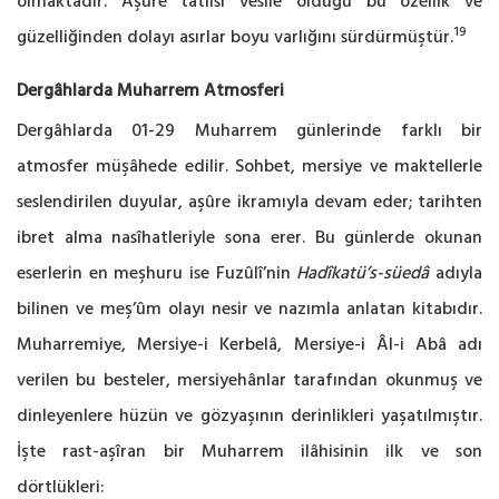
olmaktadır. Aşûre tatlısı vesîle olduğu bu özellik ve
19
güzelliğinden dolayı asırlar boyu varlığını sürdürmüştür.
Dergâhlarda Muharrem Atmosferi
Dergâhlarda 01-29 Muharrem günlerinde farklı bir
atmosfer müşâhede edilir. Sohbet, mersiye ve maktellerle
seslendirilen duyular, aşûre ikramıyla devam eder; tarihten
ibret alma nasîhatleriyle sona erer. Bu günlerde okunan
eserlerin en meşhuru ise Fuzûlî’nin
Hadîkatü’s-süedâ
adıyla
bilinen ve meş’ûm olayı nesir ve nazımla anlatan kitabıdır.
Muharremiye, Mersiye-i Kerbelâ, Mersiye-i Âl-i Abâ adı
verilen bu besteler, mersiyehânlar tarafından okunmuş ve
dinleyenlere hüzün ve gözyaşının derinlikleri yaşatılmıştır.
İşte rast-aşîran bir Muharrem ilâhisinin ilk ve son
dörtlükleri: