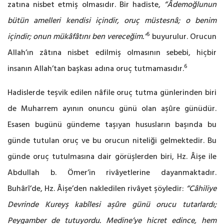
zatına nisbet etmiş olmasıdır. Bir hadiste,
“Âdemoğlunun
bütün amelleri kendisi içindir, oruç müstesnâ; o benim
5
içindir; onun mükâfâtını ben vereceğim.”
buyurulur. Orucun
Allah’ın zâtına nisbet edilmiş olmasının sebebi, hiçbir
6
insanın Allah’tan başkası adına oruç tutmamasıdır.
Hadislerde teşvik edilen nâfile oruç tutma günlerinden biri
de Muharrem ayının onuncu günü olan aşûre günüdür.
Esasen bugünü gündeme taşıyan hususların başında bu
günde tutulan oruç ve bu orucun niteliği gelmektedir. Bu
günde oruç tutulmasına dair görüşlerden biri, Hz. Âişe ile
Abdullah b. Ömer’in rivâyetlerine dayanmaktadır.
Buhârî’de, Hz. Âişe’den nakledilen rivâyet şöyledir:
“Câhiliye
Devrinde Kureyş kabîlesi aşûre günü orucu tutarlardı;
Peygamber de tutuyordu. Medine’ye hicret edince, hem