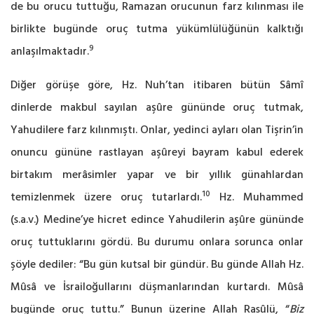
de bu orucu tuttuğu, Ramazan orucunun farz kılınması ile
birlikte bugünde oruç tutma yükümlülüğünün kalktığı
9
anlaşılmaktadır.
Diğer görüşe göre, Hz. Nuh’tan itibaren bütün Sâmî
dinlerde makbul sayılan aşûre gününde oruç tutmak,
Yahudilere farz kılınmıştı. Onlar, yedinci ayları olan Tişrin’in
onuncu gününe rastlayan aşûreyi bayram kabul ederek
birtakım merâsimler yapar ve bir yıllık günahlardan
10
temizlenmek üzere oruç tutarlardı.
Hz. Muhammed
(s.a.v.) Medine’ye hicret edince Yahudilerin aşûre gününde
oruç tuttuklarını gördü. Bu durumu onlara sorunca onlar
şöyle dediler: “Bu gün kutsal bir gündür. Bu günde Allah Hz.
Mûsâ ve İsrailoğullarını düşmanlarından kurtardı. Mûsâ
bugünde oruç tuttu.” Bunun üzerine Allah Rasûlü, “
Biz