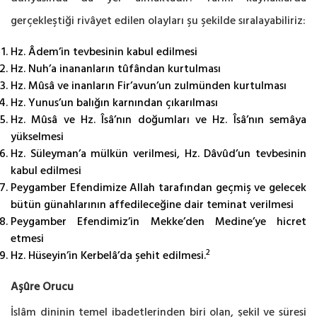
gerçekleştiği rivâyet edilen olayları şu şekilde sıralayabiliriz:
Hz. Âdem’in tevbesinin kabul edilmesi
Hz. Nuh’a inananların tûfândan kurtulması
Hz. Mûsâ ve inanların Fir’avun’un zulmünden kurtulması
Hz. Yunus’un balığın karnından çıkarılması
Hz. Mûsâ ve Hz. Îsâ’nın doğumları ve Hz. Îsâ’nın semâya
yükselmesi
Hz. Süleyman’a mülkün verilmesi, Hz. Dâvûd’un tevbesinin
kabul edilmesi
Peygamber Efendimize Allah tarafından geçmiş ve gelecek
bütün günahlarının affedileceğine dair teminat verilmesi
Peygamber Efendimiz’in Mekke’den Medine’ye hicret
etmesi
2
Hz. Hüseyin’in Kerbelâ’da şehit edilmesi.
Aşûre Orucu
İslâm dininin temel ibadetlerinden biri olan, şekil ve süresi