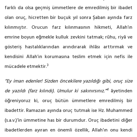
farklı da olsa geçmiş ümmetlere de emredilmiş bir ibadet
olan oruç, hicretten bir buçuk yıl sonra Şaban ayında farz
kılınmıştır. Orucun farz kılınmasının hikmeti, Allah’ın
emrine boyun eğmekle kulluk zevkini tatmak; rûhu, riyâ ve
gösteriş hastalıklarından arındırarak ihlâsı arttırmak ve
kendisini Allah’ın korumasına teslim etmek için nefis ile
3
mücadele etmektir.
“Ey iman edenler! Sizden öncekilere yazıldığı gibi, oruç size
4
de yazıldı (farz kılındı). Umulur ki sakınırsınız.”
âyetinden
öğreniyoruz ki, oruç bütün ümmetlere emredilmiş bir
ibadettir. Ramazan ayında oruç tutmak ise Hz. Muhammed
(s.a.v.)’in ümmetine has bir durumdur. Oruç ibadetini diğer
ibadetlerden ayıran en önemli özellik, Allah’ın onu kendi