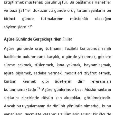
bitiştirmek müstehâb görülmüştür. Bu bağlamda Hanefîler
ve bazı Şafiîler dokuzuncu günde oruç tutamayanların on
birinci günde tutmalarının müstehâb olacağını
14
söylemişlerdir.
Aşûre Gününde Gerçekleştirilen Fiiller
Aşûre gününde oruç tutmanın fazîleti konusunda sahih
hadislerin bulunmasına karşılık, o günde yıkanmak, gözlere
sürme çekmek, süslenmek, kına yakmak, bayramlaşmak,
aşûre pişirmek, sadaka vermek, mescitleri ziyâret etmek,
kurban kesmek gibi âdetlerin dinî referansları
15
bulunmamaktadır.
Aşûre günlerinde bazı Müslümanların
sırtlarını zincirlerle dövüp kan akıttıkları görülmektedir.
Ancak bu uygulamanın da dinî bir yönünün olmadığı, bunu
yapanların, geçmişte yaşanmış zulümlerin acısını bir ölçüde