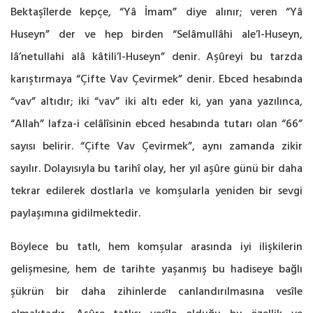
Bektaşîlerde kepçe, “Yâ İmam” diye alınır; veren “Yâ
Huseyn” der ve hep birden “Selâmullâhi ale’l-Huseyn,
lâ’netullahi alâ kâtili’l-Huseyn” denir. Aşûreyi bu tarzda
karıştırmaya “Çifte Vav Çevirmek” denir. Ebced hesabında
“vav” altıdır; iki “vav” iki altı eder ki, yan yana yazılınca,
“Allah” lafza-i celâlîsinin ebced hesabında tutarı olan “66”
sayısı belirir. “Çifte Vav Çevirmek”, aynı zamanda zikir
sayılır. Dolayısıyla bu tarihî olay, her yıl aşûre günü bir daha
tekrar edilerek dostlarla ve komşularla yeniden bir sevgi
paylaşımına gidilmektedir.
Böylece bu tatlı, hem komşular arasında iyi ilişkilerin
gelişmesine, hem de tarihte yaşanmış bu hadiseye bağlı
şükrün bir daha zihinlerde canlandırılmasına vesîle