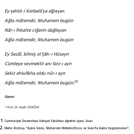
Ey
şehîd
-i Kerbelâ’ya
ağlayan
Ağla mâtemdir, Muharrem bugün
Nâr-ı firkatte ciğerin dağlayan
Ağla mâtemdir, Muharrem bugün
Ey Sezâî, bilmiş ol
Şâh
-ı Hüseyn
Cümleye sevmektir anı farz-ı ayn
Sekiz ehlull
â
ha oldu nûr-ı ayn
20
Ağla mâtemdir, Muharrem bugün.
Dipnot
* Prof. Dr. Kadir ÖZKÖSE
Cumhuriyet Üniversitesi İlahiyat Fakültesi öğretim üyesi, Sivas
Metin Bozkuş, “Aşûre Günü, Muharrem Mâtemi/Orucu ve Sivas’ta Aşûre Uygulamaları”,