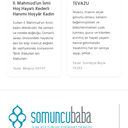
II. Mahmud’un İsmi
TEVAZU
Hoş Hayatı Kederli
Tevazu, insanın alçak
Hanımı Hoşyâr Kadın
gönüllü olması, kendini
beğenmişlikten ve
Sultan II. Mahmud’un ikinci
böbürlenmekten uzak
kadın efendisidir. Ne zaman
tutması, gurur ve kibirden
ve nerede doğduğu, Osmanlı
arınmış bir hayatı yaşam
sarayı öncesindeki hayatına
haline getirmesidir.
dair bir bilgi mevcut değildir.
Yaratılmış her bir canlıya
Bir vakfiyesinde, künyesinin
saygı, şefkat ...
“Binti Abdullah bin
Abdurrah...
Yazar: Sümeyye Büşra
YILDIZ
Yazar: Bengisu HAYAT