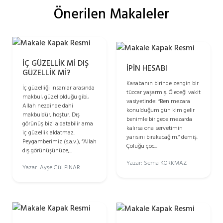
Önerilen Makaleler
İÇ GÜZELLİK Mİ DIŞ
İPİN HESABI
GÜZELLİK Mİ?
Kasabanın birinde zengin bir
İç güzelliği insanlar arasında
tüccar yaşarmış. Öleceği vakit
makbul, güzel olduğu gibi,
vasiyetinde: “Ben mezara
Allah nezdinde dahi
konulduğum gün kim gelir
makbuldür, hoştur. Dış
benimle bir gece mezarda
görünüş bizi aldatabilir ama
kalırsa ona servetimin
iç güzellik aldatmaz.
yarısını bırakacağım.” demiş.
Peygamberimiz (s.a.v.), “Allah
Çoluğu çoc...
dış görünüşünüze,...
Yazar: Sema KORKMAZ
Yazar: Ayşe Gül PINAR