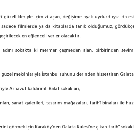
î güzellikleriyle içimizi açan, değişime ayak uydurduysa da 
 sadece filmlerde ya da kitaplarda tanık olduğumuz; gördükçe
eçirilecek en eğlenceli yerler olacaktır.
adını sokakta ki mermer çeşmeden alan, birbirinden sevimli 
n güzel mekânlarıyla İstanbul ruhunu derinden hissettiren Galata
riyle Arnavut kaldırımlı Balat sokakları,
nları, sanat galerileri, tasarım mağazaları, tarihî binaları ile
ni görmek için Karaköy’den Galata Kulesi’ne çıkan tarihî sokakl