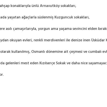
ahşap konaklarıyla ünlü Arnavutköy sokakları,
 arada yaşatan ağaçlarla süslenmiş Kuzguncuk sokakları,
iplere asılı çamaşırlarıyla, yorgun ama yaşama sevincini elden bır
n okuyan evleri, renkli merdivenleri ile denize inen Üsküdar 
olarak kullanılmış, Osmanlı dönemine ait çeşmesi ve cumbalı evl
nda gelenleri mest eden Kızılserçe Sokak ve daha nice sayamayac
or.