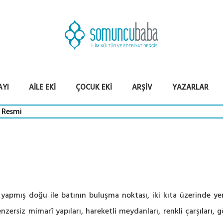
AYI
AILE EKI
ÇOCUK EKI
ARŞIV
YAZARLAR
yapmış doğu ile batının buluşma noktası, iki kıta üzerinde yer
benzersiz mimarî yapıları, hareketli meydanları, renkli çarşıları,