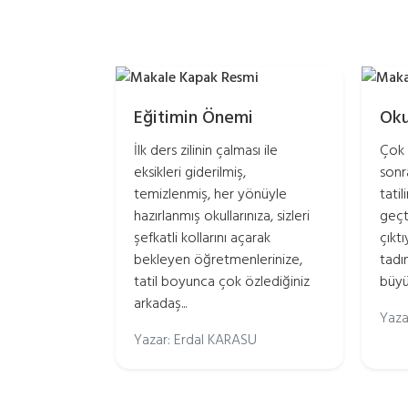
Eğitimin Önemi
Oku
İlk ders zilinin çalması ile
Çok 
eksikleri giderilmiş,
sonr
temizlenmiş, her yönüyle
tatil
hazırlanmış okullarınıza, sizleri
geçti
şefkatli kollarını açarak
çıkt
bekleyen öğretmenlerinize,
tadın
tatil boyunca çok özlediğiniz
büyük
arkadaş...
Yaza
Yazar: Erdal KARASU