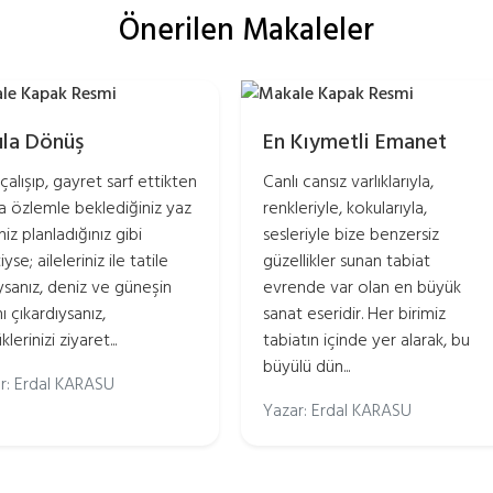
Önerilen Makaleler
la Dönüş
En Kıymetli Emanet
çalışıp, gayret sarf ettikten
Canlı cansız varlıklarıyla,
a özlemle beklediğiniz yaz
renkleriyle, kokularıyla,
iniz planladığınız gibi
sesleriyle bize benzersiz
yse; aileleriniz ile tatile
güzellikler sunan tabiat
ıysanız, deniz ve güneşin
evrende var olan en büyük
ı çıkardıysanız,
sanat eseridir. Her birimiz
lerinizi ziyaret...
tabiatın içinde yer alarak, bu
büyülü dün...
r: Erdal KARASU
Yazar: Erdal KARASU