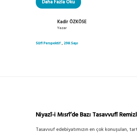
Daha Fazla Oku
Kadir ÖZKÖSE
Yazar
,
Sûfî Perspektif
298.Sayı
Niyazî-i Mısrî’de Bazı Tasavvufî Remiz
Tasavvuf edebiyatımızın en çok konuşulan, tartı