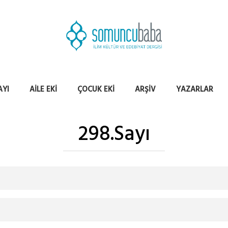
AYI
AILE EKI
ÇOCUK EKI
ARŞIV
YAZARLAR
298.Sayı