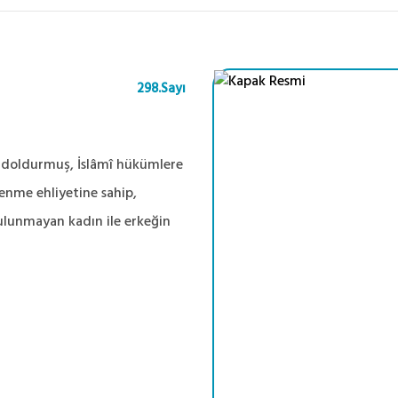
298.Sayı
ı doldurmuş, İslâmî hükümlere
lenme ehliyetine sahip,
bulunmayan kadın ile erkeğin