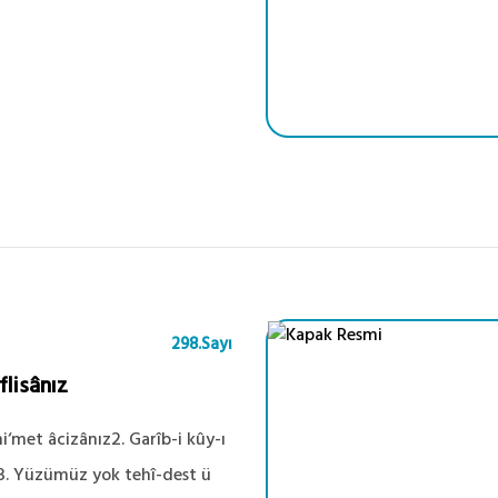
298.Sayı
flisânız
i‘met âcizânız2. Garîb-i kûy-ı
z3. Yüzümüz yok tehî-dest ü