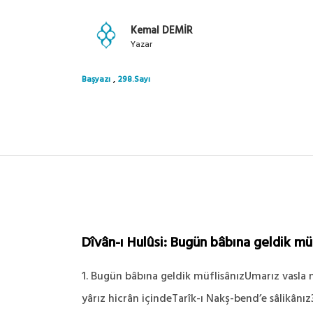
Kemal DEMİR
Yazar
,
Başyazı
298.Sayı
Dîvân-ı Hulûsi: Bugün bâbına geldik mü
1. Bugün bâbına geldik müflisânızUmarız vasla n
yârız hicrân içindeTarîk-ı Nakş-bend’e sâlikânı