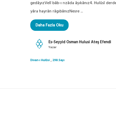
gedâyızVelî bâb-ı rızâda âşıkânız4. Hulûsî der
yâra hayrân râgıbânızNesre ...
Daha Fazla Oku
Es-Seyyid Osman Hulusi Ateş Efendi
Yazar
,
Divan-ı Hulûsi
298.Sayı