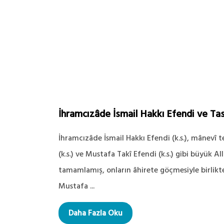
İhramcızâde İsmail Hakkı Efendi ve Tasa
İhramcızâde İsmail Hakkı Efendi (k.s.), mânevî 
(k.s.) ve Mustafa Takî Efendi (k.s.) gibi büyük 
tamamlamış, onların âhirete göçmesiyle birlikte 
Mustafa ...
Daha Fazla Oku