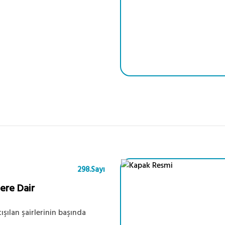
298.Sayı
lere Dair
şılan şairlerinin başında