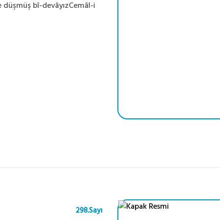
de düşmüş bî-devâyızCemâl-i
298.Sayı