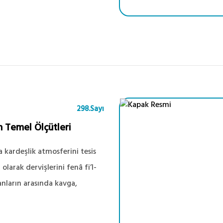
298.Sayı
n Temel Ölçütleri
kardeşlik atmosferini tesis
larak dervişlerini fenâ fi’l-
nların arasında kavga,