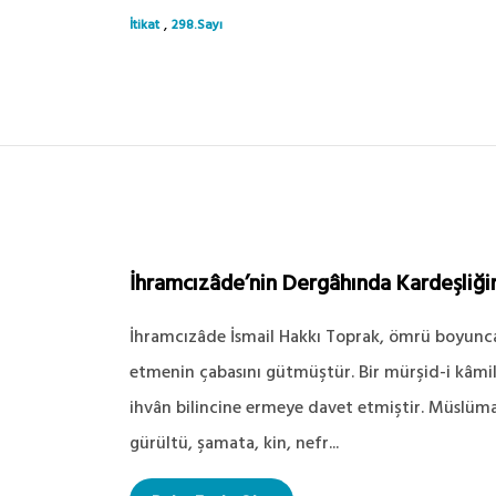
,
İtikat
298.Sayı
İhramcızâde’nin Dergâhında Kardeşliği
İhramcızâde İsmail Hakkı Toprak, ömrü boyunca 
etmenin çabasını gütmüştür. Bir mürşid-i kâmil o
ihvân bilincine ermeye davet etmiştir. Müslüma
gürültü, şamata, kin, nefr...