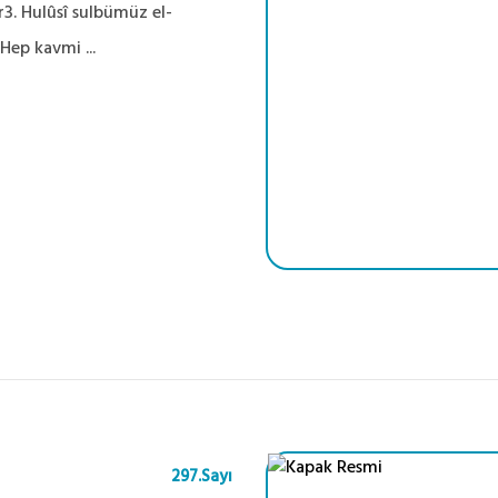
3. Hulûsî sulbümüz el-
Hep kavmi ...
297.Sayı