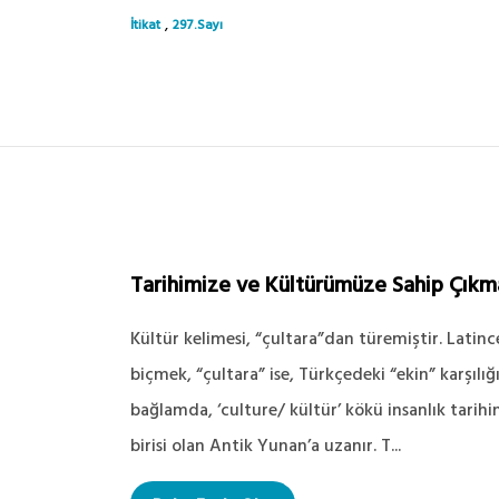
,
İtikat
297.Sayı
Tarihimize ve Kültürümüze Sahip Çıkm
Kültür kelimesi, “çultara”dan türemiştir. Latinc
biçmek, “çultara” ise, Türkçedeki “ekin” karşılı
bağlamda, ‘culture/ kültür’ kökü insanlık tarih
birisi olan Antik Yunan’a uzanır. T...