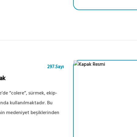
297.Sayı
ak
e’de “colere”, sürmek, ekip-
ğında kullanılmaktadır. Bu
inin medeniyet beşiklerinden