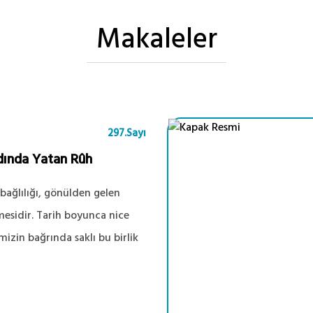
Makaleler
297.Sayı
dında Yatan Rûh
 bağlılığı, gönülden gelen
mesidir. Tarih boyunca nice
timizin bağrında saklı bu birlik