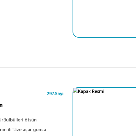
297.Sayı
n
ürBülbülleri ötsün
ın iliTâze açar gonca