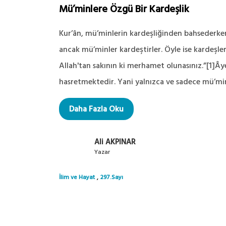
Mü’minlere Özgü Bir Kardeşlik
Kur’ân, mü’minlerin kardeşliğinden bahsederken
ancak mü’minler kardeştirler. Öyle ise kardeşleri
Allah'tan sakının ki merhamet olunasınız.”[1]Ây
hasretmektedir. Yani yalnızca ve sadece mü’minl
Daha Fazla Oku
Ali AKPINAR
Yazar
,
İlim ve Hayat
297.Sayı