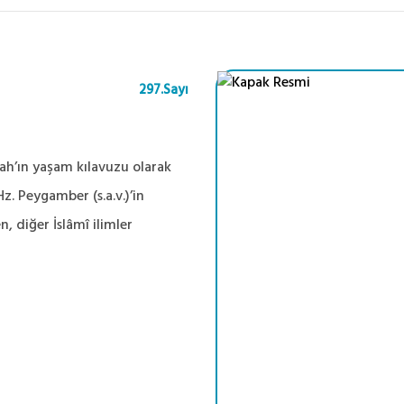
297.Sayı
llah’ın yaşam kılavuzu olarak
Hz. Peygamber (s.a.v.)’in
n, diğer İslâmî ilimler