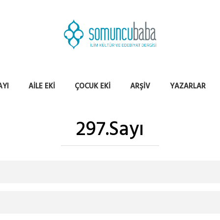
AYI
AILE EKI
ÇOCUK EKI
ARŞIV
YAZARLAR
297.Sayı