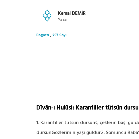
Kemal DEMİR
Yazar
,
Başyazı
297.Sayı
Dîvân-ı Hulûsi: Karanfiller tütsün dursu
1. Karanfiller tütsün dursunÇiçeklerin başı güld
dursunGözlerimin yaşı güldür2. Somuncu Baba’n