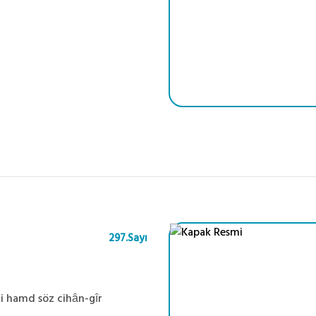
297.Sayı
i hamd söz cihȃn-gȋr