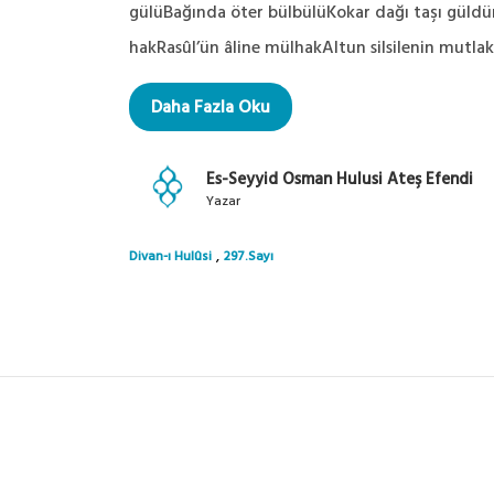
gülüBağında öter bülbülüKokar dağı taşı güldür
hakRasûl’ün âline mülhakAltun silsilenin mutlak
Daha Fazla Oku
Es-Seyyid Osman Hulusi Ateş Efendi
Yazar
,
Divan-ı Hulûsi
297.Sayı