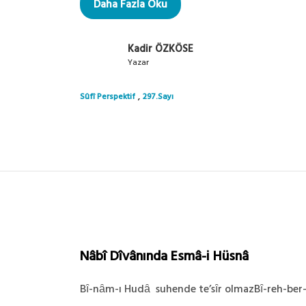
Daha Fazla Oku
Kadir ÖZKÖSE
Yazar
,
Sûfî Perspektif
297.Sayı
Nâbî Dîvânında Esmâ-i Hüsnâ
Bȋ-nȃm-ı Hudȃ suhende te’sȋr olmazBȋ-reh-ber-