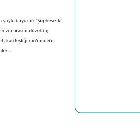
 şöyle buyurur: “Şüphesiz ki
nizin arasını düzeltin;
et, kardeşliği mü’minlere
er ...