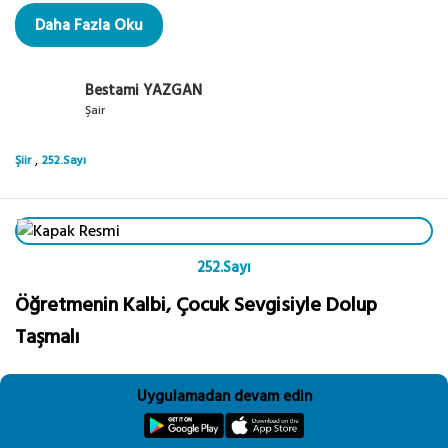
Daha Fazla Oku
Bestami YAZGAN
Şair
,
Şiir
252.Sayı
252.Sayı
Öğretmenin Kalbi, Çocuk Sevgisiyle Dolup
Taşmalı
Öğretmenlik mesleği sevgi işidir. Öğretmen adaylarıyla
Uygulamadan devam edin
yaptığım sohbetlerde, işini ve çocukları sevmeyen bu