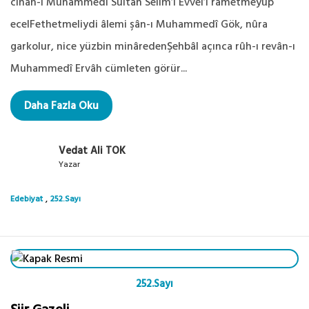
cihân-ı Muhammedî Sultan Selîm’i Evvel’i râmetmeyüp
ecelFethetmeliydi âlemi şân-ı Muhammedî Gök, nûra
garkolur, nice yüzbin minâredenŞehbâl açınca rûh-ı revân-ı
Muhammedî Ervâh cümleten görür...
Daha Fazla Oku
Vedat Ali TOK
Yazar
,
Edebiyat
252.Sayı
252.Sayı