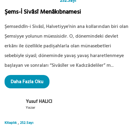
252.Sayı
Şems-İ Sivâsî Menâkıbnamesi
Şemseddîn-i Sivâsî, Halvetiyye’nin ana kollarından biri olan
Şemsiyye yolunun müessisidir. O, dönemindeki devlet
erkânı ile özellikle padişahlarla olan münasebetleri
sebebiyle siyasî; döneminde yavaş yavaş hararetlenmeye
başlayan ve sonraları “Sivâsîler ve Kadızâdeliler” m...
Daha Fazla Oku
Yusuf HALICI
Yazar
,
Kitaplık
252.Sayı