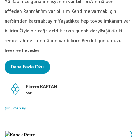
Yâ Rab nice günahım isyanım var bilirimAmmâ beni
affeden Rahmân'ım var bilirim Kendime varmak için
nefsimden kaçmaktayımYaşadıkça hep tövbe imkânım var
bilirim Öyle bir çağa geldik arzın günah deryâsıŞükür ki
sende rahmet ummânım var bilirim Beri kıl gönlümüzü
heva ve hevesler...
Daha Fazla Oku
Ekrem KAFTAN
Şair
,
Şiir
252.Sayı