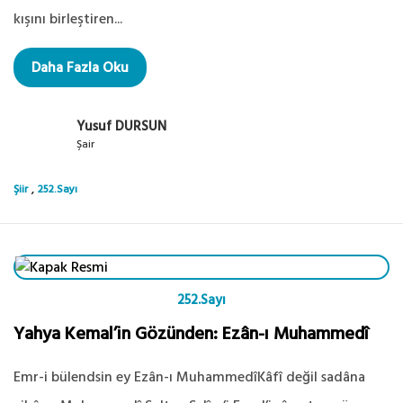
kışını birleştiren...
Daha Fazla Oku
Yusuf DURSUN
Şair
,
Şiir
252.Sayı
252.Sayı
Yahya Kemal’in Gözünden: Ezân-ı Muhammedî
Emr-i bülendsin ey Ezân-ı MuhammedîKâfî değil sadâna