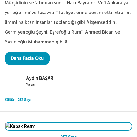
Mürşidinin vefatından sonra Hacı Bayram-ı Velî Ankara’ya
yerleşip ilmî ve tasavvufî faaliyetlerine devam etti. Etrafına
ümmî halktan insanlar toplandığı gibi Akşemseddin,
Germiyenoğlu Şeyhi, Eşrefoğlu Rumî, Ahmed Bican ve
Yazıcıoğlu Muhammed gibi âli...
Daha Fazla Oku
Aydın BAŞAR
Yazar
,
Kültür
252.Sayı