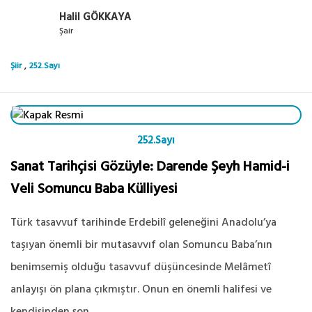
Halil GÖKKAYA
Şair
,
Şiir
252.Sayı
252.Sayı
Sanat Tarihçisi Gözüyle: Darende Şeyh Hamid-i
Veli Somuncu Baba Külliyesi
Türk tasavvuf tarihinde Erdebilî geleneğini Anadolu’ya
taşıyan önemli bir mutasavvıf olan Somuncu Baba’nın
benimsemiş olduğu tasavvuf düşüncesinde Melâmetî
anlayışı ön plana çıkmıştır. Onun en önemli halifesi ve
kendisinden son...