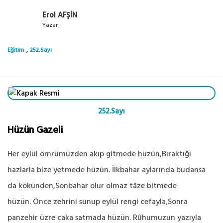
Erol AFŞİN
Yazar
,
Eğitim
252.Sayı
252.Sayı
Hüzün Gazeli
Her eylül ömrümüzden akıp gitmede hüzün,Bıraktığı
hazlarla bize yetmede hüzün. İlkbahar aylarında budansa
da kökünden,Sonbahar olur olmaz tâze bitmede
hüzün. Önce zehrini sunup eylül rengi cefayla,Sonra
panzehir üzre caka satmada hüzün. Rûhumuzun yazıyla