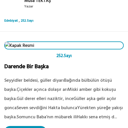
Musa TEKTAŞ
Yazar
,
Edebiyat
252.Sayı
252.Sayı
Darende Bir Başka
Seyyidler beldesi, güller diyarıBağında bülbülün ötüşü
başka.Çiçekler açınca dolaşır arıMiski amber gibi kokuşu
başka.Gül derer elleri naziktir, inceGüller aşka gelir açılır
goncaSeven sevdiğini Hakta buluncaYürekten yüreğe yakışı
başka.Somuncu Baba’nın mübarek iliHakkı sena etmiş d...