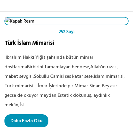
252.Sayı
Türk İslam Mimarisi
İbrahim Hakkı Yiğit şahsında bütün mimar
dostlarımaBirbirini tamamlayan hendese,Allah’ın rızası,
mabet sevgisi,Sokullu Camisi ses katar sese,İslam mimarisi,
Türk mimarisi… İmar İşlerinde pir Mimar Sinan,Beş asır
geçse de okuyor meydan,Estetik dokunuş, aydınlık
mekân,İsl...
Daha Fazla Oku