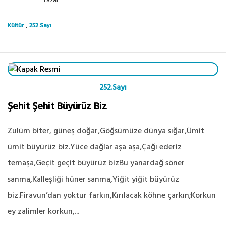
Yazar
,
Kültür
252.Sayı
252.Sayı
Şehit Şehit Büyürüz Biz
Zulüm biter, güneş doğar,Göğsümüze dünya sığar,Ümit
ümit büyürüz biz.Yüce dağlar aşa aşa,Çağı ederiz
temaşa,Geçit geçit büyürüz bizBu yanardağ söner
sanma,Kalleşliği hüner sanma,Yiğit yiğit büyürüz
biz.Firavun’dan yoktur farkın,Kırılacak köhne çarkın;Korkun
ey zalimler korkun,...