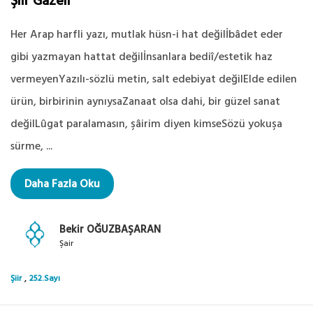
Şiir Gazeli
Her Arap harfli yazı, mutlak hüsn-i hat değilİbâdet eder
gibi yazmayan hattat değilİnsanlara bediî/estetik haz
vermeyenYazılı-sözlü metin, salt edebiyat değilElde edilen
ürün, birbirinin aynıysaZanaat olsa dahi, bir güzel sanat
değilLûgat paralamasın, şâirim diyen kimseSözü yokuşa
sürme, ...
Daha Fazla Oku
Bekir OĞUZBAŞARAN
Şair
,
Şiir
252.Sayı