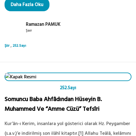
Daha Fazla Oku
Ramazan PAMUK
Şair
,
Şiir
252.Sayı
252.Sayı
Somuncu Baba Ahfâdından Hüseyin B.
Muhammed Ve “Amme Cüzü” Tefsîri
Kur’ân-ı Kerim, insanlara yol gösterici olarak Hz. Peygamber
(s.a.v.)’e indirilmiş son ilâhî kitaptır.[1] Allahu Teâlâ, kelâmını