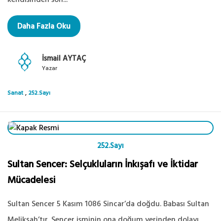
Daha Fazla Oku
İsmail AYTAÇ
Yazar
,
Sanat
252.Sayı
252.Sayı
Sultan Sencer: Selçukluların İnkışafı ve İktidar
Mücadelesi
Sultan Sencer 5 Kasım 1086 Sincar’da doğdu. Babası Sultan
Melikşah’tır. Sencer isminin ona doğum yerinden dolayı