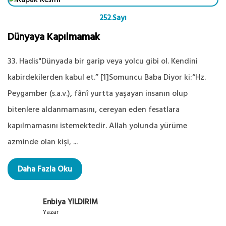
252.Sayı
Dünyaya Kapılmamak
33. Hadis"Dünyada bir garip veya yolcu gibi ol. Kendini
kabirdekilerden kabul et.” [1]Somuncu Baba Diyor ki:“Hz.
Peygamber (s.a.v.), fânî yurtta yaşayan insanın olup
bitenlere aldanmamasını, cereyan eden fesatlara
kapılmamasını istemektedir. Allah yolunda yürüme
azminde olan kişi, ...
Daha Fazla Oku
Enbiya YILDIRIM
Yazar