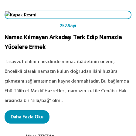
252.Sayı
Namaz Kılmayan Arkadaşı Terk Edip Namazla
Yücelere Ermek
Tasavvuf ehlinin nezdinde namaz ibâdetinin önemi,
öncelikli olarak namazın kulun doğrudan ilâhî huzûra
çıkmasını sağlamasından kaynaklanmaktadır. Bu bağlamda
Ebû Tâlib el-Mekkî Hazretleri, namazın kul ile Cenâb-ı Hak
arasında bir “sıla/bağ” olm...
Daha Fazla Oku