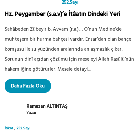
252.Sayı
Hz. Peygamber (s.a.v)’e İtâatın Dindeki Yeri
Sahâbeden Zübeyir b. Avvam (r.a.)… O’nun Medine’de
muhteşem bir hurma bahçesi vardır. Ensar’dan olan bahçe
komşusu ile su yüzünden aralarında anlaşmazlık çıkar.
Sorunun dinî açıdan çözümü için meseleyi Allah Rasûlü’nün
hakemliğine götürürler. Mesele detayl...
Daha Fazla Oku
Ramazan ALTINTAŞ
Yazar
,
İtikat
252.Sayı